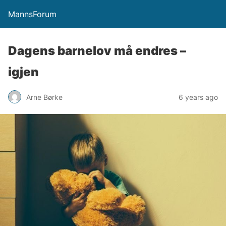
MannsForum
Dagens barnelov må endres –
igjen
Arne Børke
6 years ago