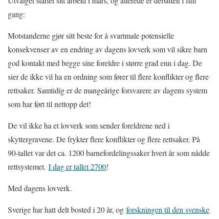
Utvalget startet sitt arbeid i mars, og allerede er debatten i full
gang:
Motstanderne gjør sitt beste for å svartmale potensielle
konsekvenser av en endring av dagens lovverk som vil sikre barn
god kontakt med begge sine foreldre i større grad enn i dag. De
sier de ikke vil ha en ordning som fører til flere konflikter og flere
rettsaker. Samtidig er de mangeårige forsvarere av dagens system
som har ført til nettopp det!
De vil ikke ha et lovverk som sender foreldrene ned i
skyttergravene. De frykter flere konflikter og flere rettsaker. På
90-tallet var det ca. 1200 barnefordelingssaker hvert år som nådde
rettsystemet.
I dag er tallet 2700
!
Med dagens lovverk.
Sverige har hatt delt bosted i 20 år, og
forskningen til den svenske