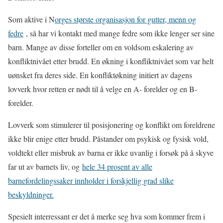
Som aktive i N
orges største organisasjon for gutter, menn og
fedre
, så har vi kontakt med mange fedre som ikke lenger ser sine
barn. Mange av disse forteller om en voldsom eskalering av
konfliktnivået etter brudd. En økning i konfliktnivået som var helt
uønsket fra deres side. En konfliktøkning initiert av dagens
lovverk hvor retten er nødt til å velge en A- forelder og en B-
forelder.
Lovverk som stimulerer til posisjonering og konflikt om foreldrene
ikke blir enige etter brudd. Påstander om psykisk og fysisk vold,
voldtekt eller misbruk av barna er ikke uvanlig i forsøk på å skyve
far ut av barnets liv, og
hele 34 prosent av alle
barnefordelingssaker innholder i forskjellig grad slike
beskyldninger.
Spesielt interressant er det å merke seg hva som kommer frem i