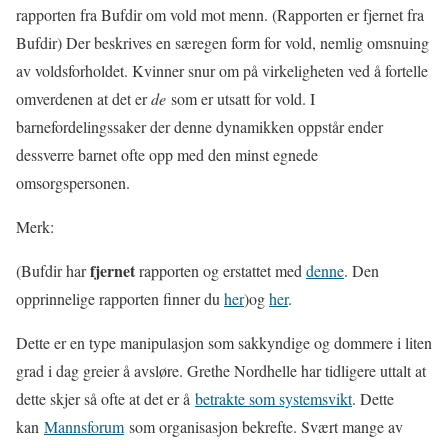
rapporten fra Bufdir om vold mot menn. (Rapporten er fjernet fra
Bufdir) Der beskrives en særegen form for vold, nemlig omsnuing
av voldsforholdet. Kvinner snur om på virkeligheten ved å fortelle
omverdenen at det er
de
som er utsatt for vold. I
barnefordelingssaker der denne dynamikken oppstår ender
dessverre barnet ofte opp med den minst egnede
omsorgspersonen.
Merk:
fjernet
(Bufdir har
rapporten og erstattet med
denne
. Den
opprinnelige rapporten finner du
her
)og
her
.
Dette er en type manipulasjon som sakkyndige og dommere i liten
grad i dag greier å avsløre. Grethe Nordhelle har tidligere uttalt at
dette skjer så ofte at det er å
betrakte som systemsvikt
. Dette
kan
Mannsforum
som organisasjon bekrefte. Svært mange av