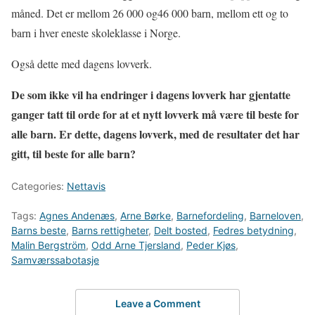
måned. Det er mellom 26 000 og46 000 barn, mellom ett og to
barn i hver eneste skoleklasse i Norge.
Også dette med dagens lovverk.
De som ikke vil ha endringer i dagens lovverk har gjentatte
ganger tatt til orde for at et nytt lovverk må være til beste for
alle barn. Er dette, dagens lovverk, med de resultater det har
gitt, til beste for alle barn?
Categories:
Nettavis
Tags:
Agnes Andenæs
,
Arne Børke
,
Barnefordeling
,
Barneloven
,
Barns beste
,
Barns rettigheter
,
Delt bosted
,
Fedres betydning
,
Malin Bergström
,
Odd Arne Tjersland
,
Peder Kjøs
,
Samværssabotasje
Leave a Comment