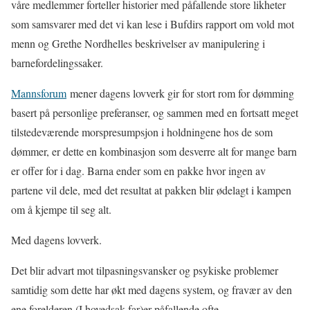
våre medlemmer forteller historier med påfallende store likheter
som samsvarer med det vi kan lese i Bufdirs rapport om vold mot
menn og Grethe Nordhelles beskrivelser av manipulering i
barnefordelingssaker.
Mannsforum
mener dagens lovverk gir for stort rom for dømming
basert på personlige preferanser, og sammen med en fortsatt meget
tilstedeværende morspresumpsjon i holdningene hos de som
dømmer, er dette en kombinasjon som desverre alt for mange barn
er offer for i dag. Barna ender som en pakke hvor ingen av
partene vil dele, med det resultat at pakken blir ødelagt i kampen
om å kjempe til seg alt.
Med dagens lovverk.
Det blir advart mot tilpasningsvansker og psykiske problemer
samtidig som dette har økt med dagens system, og fravær av den
ene forelderen (I hovedsak far)er påfallende ofte