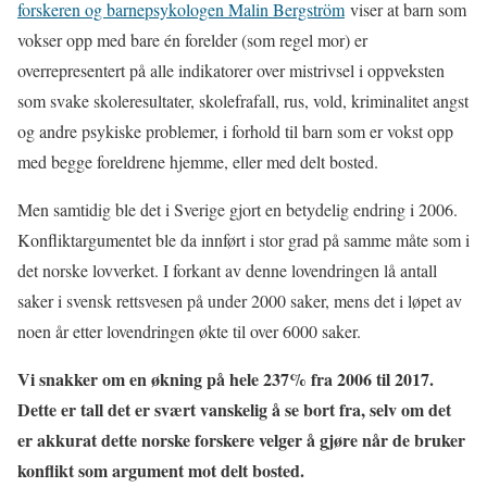
forskeren og barnepsykologen Malin Bergström
viser at barn som
vokser opp med bare én forelder (som regel mor) er
overrepresentert på alle indikatorer over mistrivsel i oppveksten
som svake skoleresultater, skolefrafall, rus, vold, kriminalitet angst
og andre psykiske problemer, i forhold til barn som er vokst opp
med begge foreldrene hjemme, eller med delt bosted.
Men samtidig ble det i Sverige gjort en betydelig endring i 2006.
Konfliktargumentet ble da innført i stor grad på samme måte som i
det norske lovverket. I forkant av denne lovendringen lå antall
saker i svensk rettsvesen på under 2000 saker, mens det i løpet av
noen år etter lovendringen økte til over 6000 saker.
Vi snakker om en økning på hele 237% fra 2006 til 2017.
Dette er tall det er svært vanskelig å se bort fra, selv om det
er akkurat dette norske forskere velger å gjøre når de bruker
konflikt som argument mot delt bosted.