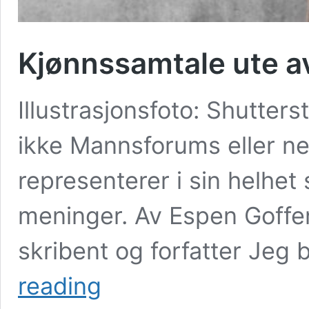
Kjønnssamtale ute a
Illustrasjonsfoto: Shutter
ikke Mannsforums eller net
representerer i sin helhet
meninger. Av Espen Goffe
skribent og forfatter Jeg 
Kjønnssamtale
reading
ute
av