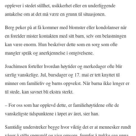
opplever i stedet stillhet, usikkerhet eller en underliggende
antakelse om at det må være en grunn til situasjonen.
Berg peker på at få kommer med blomster eller kondolanser når
en forelder mister kontakten med sitt barn, selv om belastningen
kan være enorm. Hun beskriver dette som en sorg som ofte
mangler språk og anerkjennelse i omgivelsene.
Joachimsen forteller hvordan høytider og merkedager ofte blir
særlig vanskelige. Jul, bursdager og 17. mai er tett knyttet til
minner om familieliv og barns oppvekst. Når barna ikke lenger er
til stede, kan savnet bli ekstra sterkt.
– For oss som har opplevd dette, er familiehøytidene ofte de
vanskeligste tidspunktene i løpet av året, sier han.
Samtidig understreker begge hvor viktig det er at mennesker rundt
våger å stille spørsmål og vise omsorg, fremfor å trekke seg unna