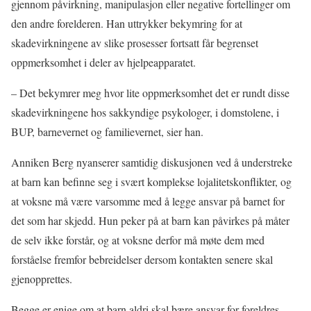
gjennom påvirkning, manipulasjon eller negative fortellinger om
den andre forelderen. Han uttrykker bekymring for at
skadevirkningene av slike prosesser fortsatt får begrenset
oppmerksomhet i deler av hjelpeapparatet.
– Det bekymrer meg hvor lite oppmerksomhet det er rundt disse
skadevirkningene hos sakkyndige psykologer, i domstolene, i
BUP, barnevernet og familievernet, sier han.
Anniken Berg nyanserer samtidig diskusjonen ved å understreke
at barn kan befinne seg i svært komplekse lojalitetskonflikter, og
at voksne må være varsomme med å legge ansvar på barnet for
det som har skjedd. Hun peker på at barn kan påvirkes på måter
de selv ikke forstår, og at voksne derfor må møte dem med
forståelse fremfor bebreidelser dersom kontakten senere skal
gjenopprettes.
Begge er enige om at barn aldri skal bære ansvar for foreldres