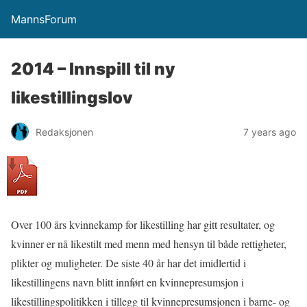
MannsForum
2014 – Innspill til ny
likestillingslov
Redaksjonen
7 years ago
Over 100 års kvinnekamp for likestilling har gitt resultater, og
kvinner er nå likestilt med menn med hensyn til både rettigheter,
plikter og muligheter. De siste 40 år har det imidlertid i
likestillingens navn blitt innført en kvinnepresumsjon i
likestillingspolitikken i tillegg til kvinnepresumsjonen i barne- og