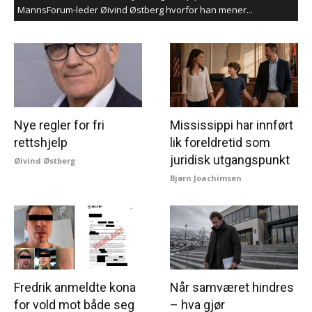
MannsForum-leder Øivind Østberg hvorfor han mener...
Nye regler for fri
Mississippi har innført
rettshjelp
lik foreldretid som
juridisk utgangspunkt
Øivind Østberg
Bjørn Joachimsen
Fredrik anmeldte kona
Når samværet hindres
for vold mot både seg
– hva gjør