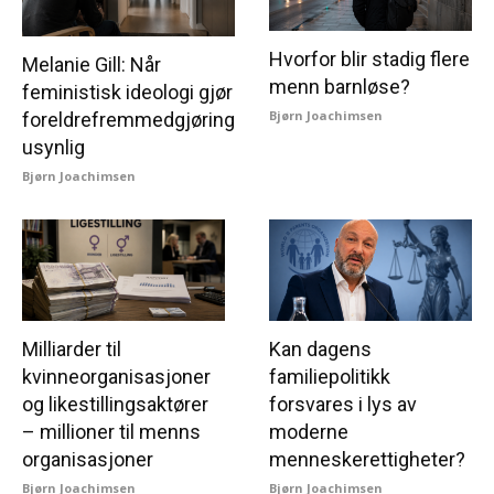
Hvorfor blir stadig flere
Melanie Gill: Når
menn barnløse?
feministisk ideologi gjør
Bjørn Joachimsen
foreldrefremmedgjøring
usynlig
Bjørn Joachimsen
Milliarder til
Kan dagens
kvinneorganisasjoner
familiepolitikk
og likestillingsaktører
forsvares i lys av
– millioner til menns
moderne
organisasjoner
menneskerettigheter?
Bjørn Joachimsen
Bjørn Joachimsen