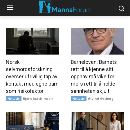
Norsk
Barneloven: Barnets
selvmordsforskning
rett til å kjenne sitt
overser ufrivillig tap av
opphav må vike for
kontakt med egne barn
mors rett til å holde
som risikofaktor
sannheten skjult
Bjørn Joachimsen
Øivind Østberg
Nettavis
Nettavis