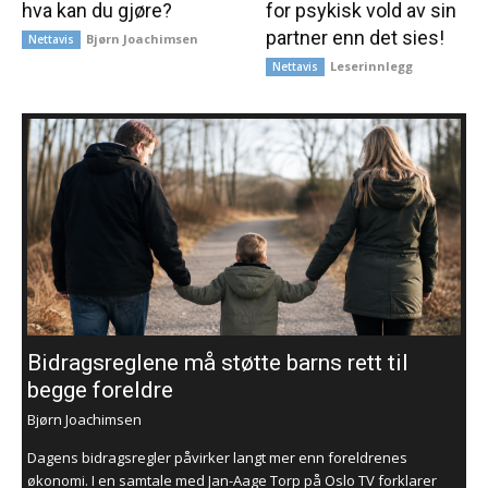
hva kan du gjøre?
for psykisk vold av sin
partner enn det sies!
Bjørn Joachimsen
Nettavis
Leserinnlegg
Nettavis
Bidragsreglene må støtte barns rett til
begge foreldre
Bjørn Joachimsen
Dagens bidragsregler påvirker langt mer enn foreldrenes
økonomi. I en samtale med Jan-Aage Torp på Oslo TV forklarer