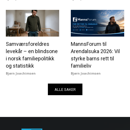
Samværsforeldres
MannsForum til
levekår – en blindsone
Arendalsuka 2026: Vil
i norsk familiepolitikk
styrke barns rett til
og statistikk
familieliv
Bjørn Joachimsen
Bjørn Joachimsen
ALLE SAKER