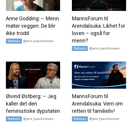
Anne Godding: – Menn
MannsForum til
møter veggen. De blir
Arendalsuka: Likhet for
ikke trodd
loven – også for
menn?
Bjørn Joachimsen
Nettavis
Bjørn Joachimsen
Nettavis
Øivind Østberg: – Jeg
MannsForum til
kaller det den
Arendalsuka: Vern om
feministiske dypstaten
retten til familieliv!
Bjørn Joachimsen
Bjørn Joachimsen
Nettavis
Nettavis