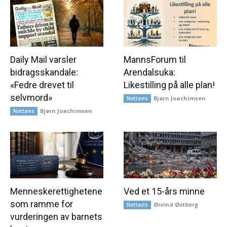
Daily Mail varsler
MannsForum til
bidragsskandale:
Arendalsuka:
«Fedre drevet til
Likestilling på alle plan!
selvmord»
Bjørn Joachimsen
Nettavis
Bjørn Joachimsen
Nettavis
Menneskerettighetene
Ved et 15-års minne
som ramme for
Øivind Østberg
Nettavis
vurderingen av barnets