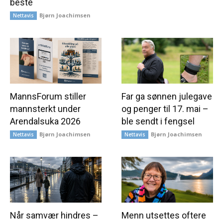
beste
Bjørn Joachimsen
Nettavis
MannsForum stiller
Far ga sønnen julegave
mannsterkt under
og penger til 17. mai –
Arendalsuka 2026
ble sendt i fengsel
Bjørn Joachimsen
Bjørn Joachimsen
Nettavis
Nettavis
Når samvær hindres –
Menn utsettes oftere