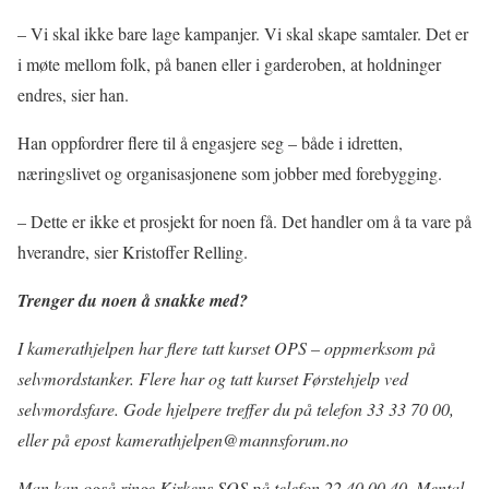
– Vi skal ikke bare lage kampanjer. Vi skal skape samtaler. Det er
i møte mellom folk, på banen eller i garderoben, at holdninger
endres, sier han.
Han oppfordrer flere til å engasjere seg – både i idretten,
næringslivet og organisasjonene som jobber med forebygging.
– Dette er ikke et prosjekt for noen få. Det handler om å ta vare på
hverandre, sier Kristoffer Relling.
Trenger du noen å snakke med?
I kamerathjelpen har flere tatt kurset OPS – oppmerksom på
selvmordstanker. Flere har og tatt kurset Førstehjelp ved
selvmordsfare. Gode hjelpere treffer du på telefon 33 33 70 00,
eller på epost kamerathjelpen@mannsforum.no
Man kan også ringe Kirkens SOS på telefon 22 40 00 40, Mental