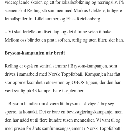
videregående skoler, og ett for lokalbefolkning og næringsliv. På
scenen skal Relling stå sammen med Markus Ulekleiv, tidligere
fotballspiller fra Lillehammer, og Elias Reichenberg.
– Vi skal fortelle om livet, tap, og det å finne veien tilbake.
Mellom oss blir det en prat i sofaen, ærlig og uten filter, sier han.
Brysom-kampanjen når bredt
Relling er også en sentral stemme i Brysom-kampanjen, som
drives i samarbeid med Norsk Toppfotball. Kampanjen har fått
stor oppmerksomhet i eliteserien og OBOS-ligaen, der den har
vært synlig på 43 kamper bare i september.
– Brysom handler om å være litt brysom – å våge å bry seg,
spørre, ta kontakt. Det er bare en bevisstgjøringskampanje, men
den har nådd ut til flere hundre tusen mennesker. Vi vant til og
med prisen for årets samfunnsengasjement i Norsk Toppfotball i