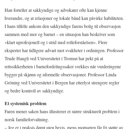
Han forteller at sakkyndige og advokater ofte kan kjenne
hverandre, og at relasjoner og lokale bånd kan påvirke habiliteten.
I hans tilfelle ankom den sakkyndige farens bolig til observasjon
sammen med mor og barnet – en situasjon han beskriver som
«klart uprofesjonell og i strid med rolleforståelsen». Flere
eksperter har tidligere advart mot svakheter i ordningen. Professor
Trude Haugli ved Universitetet i Tromsø har pekt på at
rettssikkerheten i barnefordelingssaker svekkes når vurderingene
bygger på skjønn og uformelle observasjoner. Professor Linda
Gröning ved Universitetet i Bergen har etterlyst strengere regler
og bedre kontroll av sakkyndige.
Et systemisk problem
Faren mener saken hans illustrerer et større strukturelt problem i
norsk familieforvaltning.
– Jeg er i praksis dømt uten bevis, mens motparten får fri støtte av