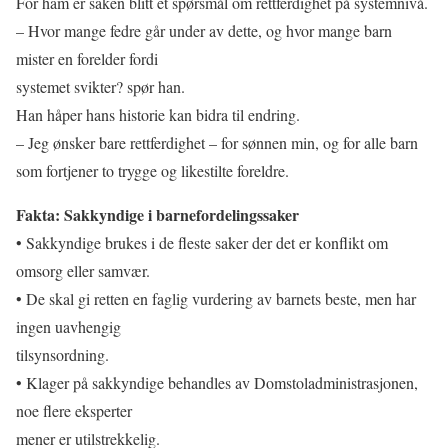
For ham er saken blitt et spørsmål om rettferdighet på systemnivå.
– Hvor mange fedre går under av dette, og hvor mange barn
mister en forelder fordi
systemet svikter? spør han.
Han håper hans historie kan bidra til endring.
– Jeg ønsker bare rettferdighet – for sønnen min, og for alle barn
som fortjener to trygge og likestilte foreldre.
Fakta: Sakkyndige i barnefordelingssaker
• Sakkyndige brukes i de fleste saker der det er konflikt om
omsorg eller samvær.
• De skal gi retten en faglig vurdering av barnets beste, men har
ingen uavhengig
tilsynsordning.
• Klager på sakkyndige behandles av Domstoladministrasjonen,
noe flere eksperter
mener er utilstrekkelig.