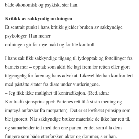
både økonomisk og psykisk, sier han.
Kritikk av sakkyndig ordningen
Et sentralt punkt i hans kritikk gjelder bruken av sakkyndige
psykologer. Han mener
ordningen gir for mye makt og for lite kontroll.
I hans sak fikk sakkyndige tilgang til lydopptak og fortellinger fra
barnets mor – opptak som aldri ble lagt frem for retten eller gjort
tilgjengelig for faren og hans advokat. Likevel ble han konfrontert
med påståtte sitater fra disse under vurderingene.
– Jeg fikk ikke mulighet til kontradiksjon. (Red.adm.:
Kontradiksjonsprinsippet:
Partenes rett til å si sin mening og
imøtegå anførsler fra motparten)
.
Det er et lovfestet prinsipp som
ble ignorert. Når sakkyndige bruker materiale de ikke har rett til,
og samarbeider tett med den ene parten, er det som å la dem
fungere som både etterforsker, aktor og dommer, sier han.