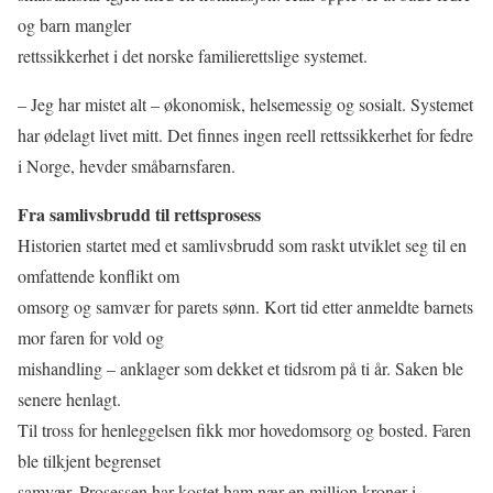
og barn mangler
rettssikkerhet i det norske familierettslige systemet.
– Jeg har mistet alt – økonomisk, helsemessig og sosialt. Systemet
har ødelagt livet mitt. Det finnes ingen reell rettssikkerhet for fedre
i Norge, hevder småbarnsfaren.
Fra samlivsbrudd til rettsprosess
Historien startet med et samlivsbrudd som raskt utviklet seg til en
omfattende konflikt om
omsorg og samvær for parets sønn. Kort tid etter anmeldte barnets
mor faren for vold og
mishandling – anklager som dekket et tidsrom på ti år. Saken ble
senere henlagt.
Til tross for henleggelsen fikk mor hovedomsorg og bosted. Faren
ble tilkjent begrenset
samvær. Prosessen har kostet ham nær en million kroner i