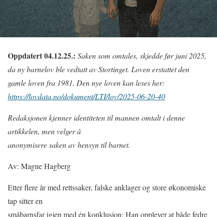
Oppdatert 04.12.25.:
Saken som omtales, skjedde før juni 2025,
da ny barnelov ble vedtatt av Stortinget. Loven erstattet den
gamle loven fra 1981. Den nye loven kan leses her:
https://lovdata.no/dokument/LTI/lov/2025-06-20-40
Redaksjonen kjenner identiteten til mannen omtalt i denne
artikkelen, men velger å
anonymisere saken av hensyn til barnet.
Av: Magne Hagberg
Etter flere år med rettssaker, falske anklager og store økonomiske
tap sitter en
småbarnsfar igjen med én konklusjon: Han opplever at både fedre