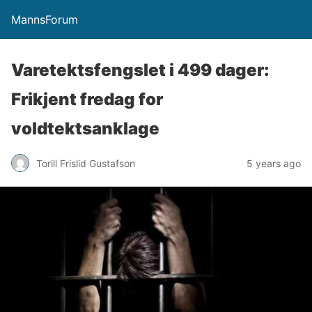
MannsForum
Varetektsfengslet i 499 dager:
Frikjent fredag for
voldtektsanklage
Torill Frislid Gustafson
5 years ago