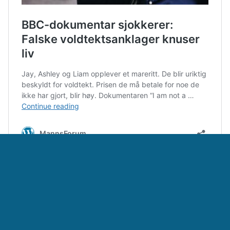
See more
Categories:
Fremhevede poster
,
Nettavis
Tags:
Anklager mot menn
,
Beskyldninger mot menn
,
Falske
anklager
,
Voldtekt