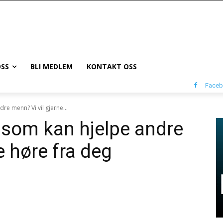
SS
BLI MEDLEM
KONTAKT OSS
Face
re menn? Vi vil gjerne...
e som kan hjelpe andre
e høre fra deg