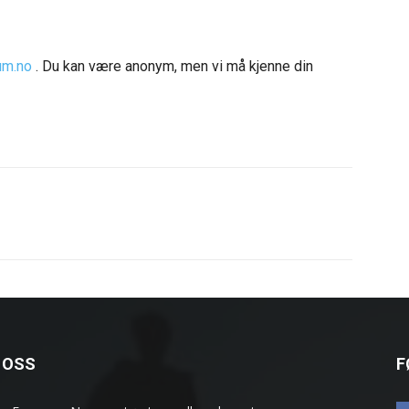
um.no
. Du kan være anonym, men vi må kjenne din
 OSS
F