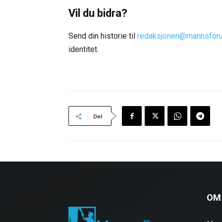
Vil du bidra?
Send din historie til
redaksjonen@mannsfor
identitet.
Del
OM