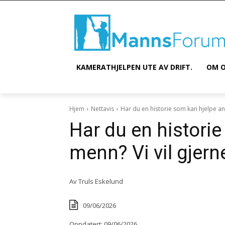
KAMERATHJELPEN UTE AV DRIFT.
OM O
Hjem
Nettavis
Har du en historie som kan hjelpe and
Har du en histori
menn? Vi vil gjern
Av
Truls Eskelund
09/06/2026
Oppdatert:
09/06/2026