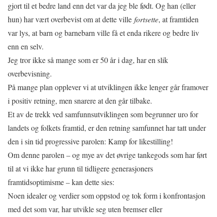
gjort til et bedre land enn det var da jeg ble født. Og han (eller
hun) har vært overbevist om at dette ville
fortsette
, at framtiden
var lys, at barn og barnebarn ville få et enda rikere og bedre liv
enn en selv.
Jeg tror ikke så mange som er 50 år i dag, har en slik
overbevisning.
På mange plan opplever vi at utviklingen ikke lenger går framover
i positiv retning, men snarere at den går tilbake.
Et av de trekk ved samfunnsutviklingen som begrunner uro for
landets og folkets framtid, er den retning samfunnet har tatt under
den i sin tid progressive parolen: Kamp for likestilling!
Om denne parolen – og mye av det øvrige tankegods som har ført
til at vi ikke har grunn til tidligere generasjoners
framtidsoptimisme – kan dette sies:
Noen idealer og verdier som oppstod og tok form i konfrontasjon
med det som var, har utvikle seg uten bremser eller