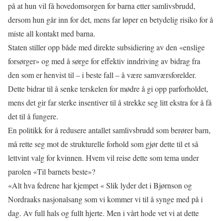
på at hun vil få hovedomsorgen for barna etter samlivsbrudd,
dersom hun går inn for det, mens far løper en betydelig risiko for å
miste all kontakt med barna.
Staten stiller opp både med direkte subsidiering av den «enslige
forsørger» og med å sørge for effektiv inndriving av bidrag fra
den som er henvist til – i beste fall – å være samværsforelder.
Dette bidrar til å senke terskelen for mødre å gi opp parforholdet,
mens det gir far sterke insentiver til å strekke seg litt ekstra for å få
det til å fungere.
En politikk for å redusere antallet samlivsbrudd som berører barn,
må rette seg mot de strukturelle forhold som gjør dette til et så
lettvint valg for kvinnen. Hvem vil reise dette som tema under
parolen «Til barnets beste»?
«Alt hva fedrene har kjempet « Slik lyder det i Bjørnson og
Nordraaks nasjonalsang som vi kommer vi til å synge med på i
dag. Av full hals og fullt hjerte. Men i vårt hode vet vi at dette