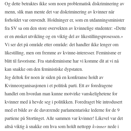
Og dette betraktes ikke som noen problematisk diskriminering av
menn, slik man mente det var diskriminering av kvinner når
forholdet var omvendt. Holdninger er, som en utdanningsminister
fra SV sa om den store overvekten av kvinnelige studenter: «Dette
er en ønsket utvikling og en viktig del av likestillingsprosessen.»
Vi ser det på område etter område: det handler ikke lenger om
likestilling, men om fremme av kvinne-interesser. Feminisme er
blitt til favorisme. Fra statsfeminisme har vi komme dit at vi nå
kan snakke om den feministiske dypstaten.
Jeg deltok for noen år siden på en konferanse holdt av
Kvinneorganisasjonen i et politisk parti. Ett av foredragene
handlet om hvordan man kunne motvirke vanskelighetene for
kvinner med å hevde seg i politikken. Foredraget ble introdusert
med et bilde av de daværende parlamentariske lederne for de 9
partiene på Stortinget. Alle sammen var kvinner! Likevel var det
altså viktig å snakke om hva som holdt nettopp
kvinner
nede i