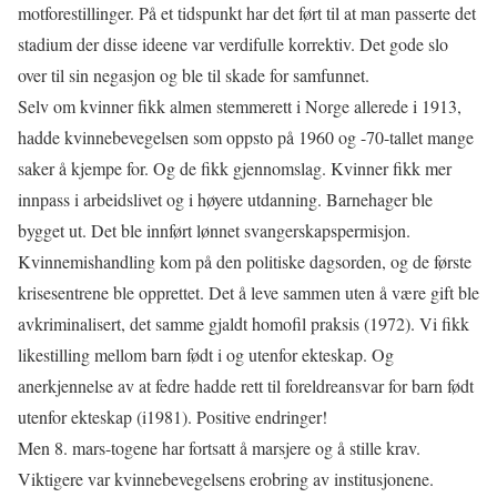
motforestillinger. På et tidspunkt har det ført til at man passerte det
stadium der disse ideene var verdifulle korrektiv. Det gode slo
over til sin negasjon og ble til skade for samfunnet.
Selv om kvinner fikk almen stemmerett i Norge allerede i 1913,
hadde kvinnebevegelsen som oppsto på 1960 og -70-tallet mange
saker å kjempe for. Og de fikk gjennomslag. Kvinner fikk mer
innpass i arbeidslivet og i høyere utdanning. Barnehager ble
bygget ut. Det ble innført lønnet svangerskapspermisjon.
Kvinnemishandling kom på den politiske dagsorden, og de første
krisesentrene ble opprettet. Det å leve sammen uten å være gift ble
avkriminalisert, det samme gjaldt homofil praksis (1972). Vi fikk
likestilling mellom barn født i og utenfor ekteskap. Og
anerkjennelse av at fedre hadde rett til foreldreansvar for barn født
utenfor ekteskap (i1981). Positive endringer!
Men 8. mars-togene har fortsatt å marsjere og å stille krav.
Viktigere var kvinnebevegelsens erobring av institusjonene.