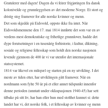
Gratulerer med dagen! Dagen da vi feirer frigjøringen fra dansk
kolonivelde og grunnleggelsen av det moderne Norge. Et stort og
dristig steg framover for alle norske kvinner og menn.
Det som skjedde på Eidsvold, oppsto ikke fra intet. Når
Eidsvoldsmennene den 17. mai 1814 innførte det som var en av
verdens mest demokratiske og frihetlige grunnlover, hadde det
dype forutsetninger i en tusenårig forhistorie, i kultur, diktning,
sosiale og religiøse fellesskap som holdt den norske nasjonen
levende gjennom de 400 år vi var utenfor det internasjonale
statssystemet.
1814 var likevel en milepæl og starten på en ny utvikling. I det
meste av tiden etter, har utviklingen gått framover. Når en
nordmann som fylte 50 år på et eller annet tidspunkt innenfor
denne perioden (unntatt under okkupasjonen 1940-45) har sett
tilbake på sitt liv, har han eller hun med stolthet kunnet si: dette
landet har vi, det norske folk, i et fellesskap av kvinner og menn