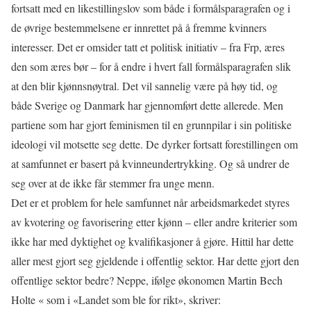
fortsatt med en likestillingslov som både i formålsparagrafen og i
de øvrige bestemmelsene er innrettet på å fremme kvinners
interesser. Det er omsider tatt et politisk initiativ – fra Frp, æres
den som æres bør – for å endre i hvert fall formålsparagrafen slik
at den blir kjønnsnøytral. Det vil sannelig være på høy tid, og
både Sverige og Danmark har gjennomført dette allerede. Men
partiene som har gjort feminismen til en grunnpilar i sin politiske
ideologi vil motsette seg dette. De dyrker fortsatt forestillingen om
at samfunnet er basert på kvinneundertrykking. Og så undrer de
seg over at de ikke får stemmer fra unge menn.
Det er et problem for hele samfunnet når arbeidsmarkedet styres
av kvotering og favorisering etter kjønn – eller andre kriterier som
ikke har med dyktighet og kvalifikasjoner å gjøre. Hittil har dette
aller mest gjort seg gjeldende i offentlig sektor. Har dette gjort den
offentlige sektor bedre? Neppe, ifølge økonomen Martin Bech
Holte « som i «Landet som ble for rikt», skriver: