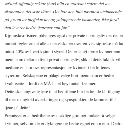
«Norsk offentlig sektor (har) blitt en markant større del av
økonomien det siste tiåret. Det har den blitt nærmest utelukkende
på grunn av ineffektivitet og galopperende kostnader, ikke fordi
den leverer bedre tjenester enn før.”
Kjønnsfavorismen påtvinges også det private næringsliv der det er
innført regler om at alle aksjeselskaper over en viss størrelse må ha
minst 40% av hvert kjønn i styret. Det er langt færre kvinner enn
menn som deltar aktivt i privat næringsliv, slik at dette faktisk vil
medføre en stor overrepresentasjon av kvinner i bedriftenes
styrerom. Selskapene er pålagt velge bort menn som er bedre
kvalifiserte – fordi de MÅ ha et høyt antall kvinner.
Dette skal angivelig føre til at bedriftene blir bedre, de får tilgang
til mer mangfold av erfaringer og synspunkter, de kommer til å
tjene på dette!
Premisset er at bedriftene av usaklige grunner innlater å velge
kvinner, selv om de er dyktigere og bedre egnet enn menn. Derfor