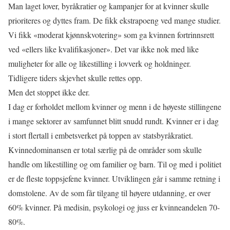
Man laget lover, byråkratier og kampanjer for at kvinner skulle
prioriteres og dyttes fram. De fikk ekstrapoeng ved mange studier.
Vi fikk «moderat kjønnskvotering» som ga kvinnen fortrinnsrett
ved «ellers like kvalifikasjoner». Det var ikke nok med like
muligheter for alle og likestilling i lovverk og holdninger.
Tidligere tiders skjevhet skulle rettes opp.
Men det stoppet ikke der.
I dag er forholdet mellom kvinner og menn i de høyeste stillingene
i mange sektorer av samfunnet blitt snudd rundt. Kvinner er i dag
i stort flertall i embetsverket på toppen av statsbyråkratiet.
Kvinnedominansen er total særlig på de områder som skulle
handle om likestilling og om familier og barn. Til og med i politiet
er de fleste toppsjefene kvinner. Utviklingen går i samme retning i
domstolene. Av de som får tilgang til høyere utdanning, er over
60% kvinner. På medisin, psykologi og juss er kvinneandelen 70-
80%.