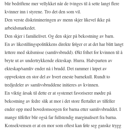
blir bedriftene mer vellykket når de tvinges til å sette langt flere
kvinner inn i styrene. Tro det den som vil.
Den verste diskrimineringen av menn skjer likevel ikke på
arbeidsmarkedet.
Den skjer i familielivet. Og den skjer på bekostning av barn.
En av likestillingspolitikkens direkte følger er at det har blitt langt
lettere med skilsmisse (samlivsbrudd). Økt frihet for kvinnen til å
bryte ut av undertrykkende ekteskap. Hurra. Halvparten av
ekteskap/samliv ender nå i brudd. Det rammer i løpet av
oppveksten en stor del av hvert eneste barnekull. Rundt to
tredjedeler av samlivsbruddene initieres av kvinnen.
En viktig årsak til dette er at systemet favoriserer mødre på
bekostning av fedre
slik at mor i det store flertallet av tilfeller
ender opp med hovedomsorgen for barna etter samlivsbruddet. I
mange tilfeller blir også far fullstendig marginalisert fra barna.
Konsekvensen er at en mor som oftest kan føle seg ganske trygg