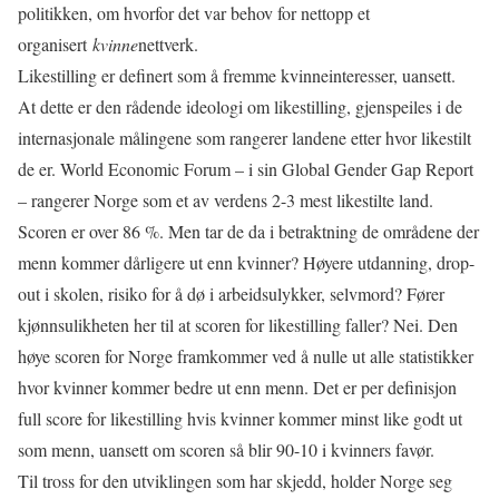
politikken, om hvorfor det var behov for nettopp et
organisert
kvinne
nettverk.
Likestilling er definert som å fremme kvinneinteresser, uansett.
At dette er den rådende ideologi om likestilling, gjenspeiles i de
internasjonale målingene som rangerer landene etter hvor likestilt
de er. World Economic Forum – i sin Global Gender Gap Report
– rangerer Norge som et av verdens 2-3 mest likestilte land.
Scoren er over 86 %. Men tar de da i betraktning de områdene der
menn kommer dårligere ut enn kvinner? Høyere utdanning, drop-
out i skolen, risiko for å dø i arbeidsulykker, selvmord? Fører
kjønnsulikheten her til at scoren for likestilling faller? Nei. Den
høye scoren for Norge framkommer ved å nulle ut alle statistikker
hvor kvinner kommer bedre ut enn menn. Det er per definisjon
full score for likestilling hvis kvinner kommer minst like godt ut
som menn, uansett om scoren så blir 90-10 i kvinners favør.
Til tross for den utviklingen som har skjedd, holder Norge seg