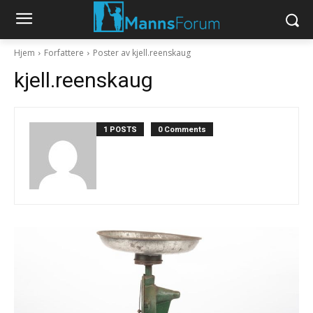
Hjem
Forfattere
Poster av kjell.reenskaug
kjell.reenskaug
1 POSTS
0 Comments