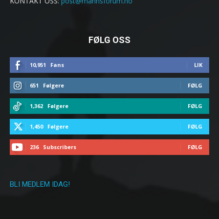
KONTAKT OSS:
post@mannsforum.no
FØLG OSS
10,951
Fans
LIK
651
Følgere
FØLG
1,362
Følgere
FØLG
1,450
Følgere
FØLG
236
Subscribers
FØLG
BLI MEDLEM IDAG!