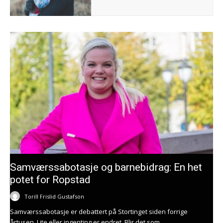
Samværssabotasje og barnebidrag: En het
potet for Ropstad
Torill Frislid Gustafson
Samværssabotasje er debattert på Stortinget siden forrige
årtusen. Lite eller ingenting er endret. Blir det som