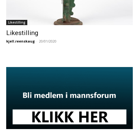
Likestilling
Likestilling
kjell.reenskaug
-
20/01/2020