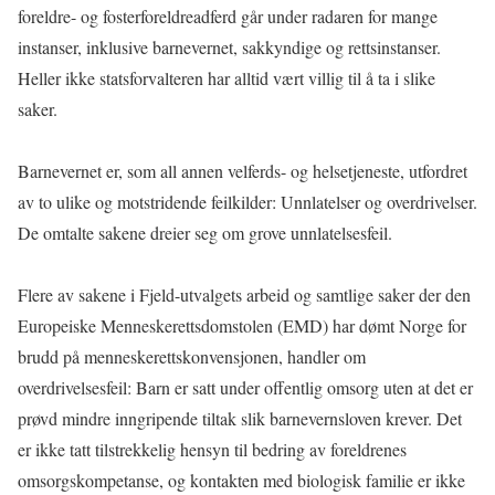
foreldre- og fosterforeldreadferd går under radaren for mange
instanser, inklusive barnevernet, sakkyndige og rettsinstanser.
Heller ikke statsforvalteren har alltid vært villig til å ta i slike
saker.
Barnevernet er, som all annen velferds- og helsetjeneste, utfordret
av to ulike og motstridende feilkilder: Unnlatelser og overdrivelser.
De omtalte sakene dreier seg om grove unnlatelsesfeil.
Flere av sakene i Fjeld-utvalgets arbeid og samtlige saker der den
Europeiske Menneskerettsdomstolen (EMD) har dømt Norge for
brudd på menneskerettskonvensjonen, handler om
overdrivelsesfeil: Barn er satt under offentlig omsorg uten at det er
prøvd mindre inngripende tiltak slik barnevernsloven krever. Det
er ikke tatt tilstrekkelig hensyn til bedring av foreldrenes
omsorgskompetanse, og kontakten med biologisk familie er ikke