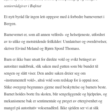
seniorrådgiver i Bufetat
Et nytt byråd får ingen lett oppgave med å forbedre barnevernet i
Bergen.
Barnevernet er, som all annen velferds- og helsetjeneste, utfordret
av to ulike og motstridende feilkilder: Unnlatelser og overdrivelser,
skriver Eivind Meland og Bjørn Spord Thomass.
Barn er ikke bare utsatt for direkte vold og svikt betinget av
autoritær maktbruk, slik saken med gutten som ble bundet til
sengen og slått viser. Den andre saken dreier seg om
«instrumentell vold», altså vold som redskap for å oppnå noe.
Slike overgrep begrunnes gjerne med beskyttelse og barnets beste.
Barnet holdes borte fra skolen, blir sengeliggende og hjelpeløs, og
mekanismene bak er sentimentale og preget av ettergivenhet og
mangel på autoritativ voksenadferd. Ikke sjelden ser vi at slik