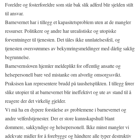
Foreldre og fosterforeldre som står bak slik adferd blir sjelden stilt
til ansvar.
Barnevernet har i tillegg et kapasitetsproblem uten at de mangler
ressurser. Politikere og andre har urealistiske og utopiske
forventninger til tjenesten. Det tåles ikke unnlatelsesfeil, og
tjenesten oversvømmes av bekymringsmeldinger med dårlig saklig
begrunnelse.
Barnevernsloven hjemler meldeplikt for offentlig ansatte og
helsepersonell bare ved mistanke om alvorlig omsorgssvikt.
Praksisen kan representere brudd på taushetsplikten. I tillegg fører
slike utopier til at barnevernet blir ineffektivt og ute av stand til å
reagere der det virkelig gjelder.
Vi må ha en dypere forståelse av problemene i barnevernet og
andre velferdstjenester. Der er store kunnskapshull blant
dommere, sakkyndige og helsepersonell. Ikke minst mangler vi
adekvate midler for å forebygge og håndtere alle typer destruktiv