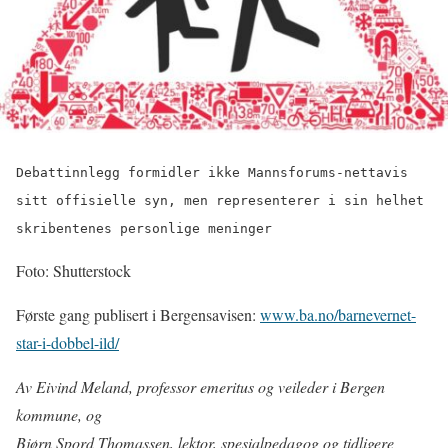
Debattinnlegg formidler ikke Mannsforums-nettavis
sitt offisielle syn, men representerer i sin helhet
skribentenes personlige meninger
Foto: Shutterstock
Første gang publisert i Bergensavisen:
www.ba.no/barnevernet-
star-i-dobbel-ild/
Av Eivind Meland, professor emeritus og veileder i Bergen
kommune, og
Bjørn Spord Thomassen, lektor, spesialpedagog og tidligere