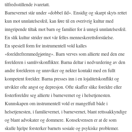
tilfredsstillende ivaretatt.
Barnevernet står under «dobbel ild». Ensidig og skarpt skyts rettet
kun mot unnlatelsesfeil, kan føre til en overivrig kultur med
inngripende tiltak mot barn og familier for å unngå unnlatelsesfeil.
En slik kultur strider mot vår felles menneskerettsforståelse.
En spesiell form for instrumentell vold kalles
«foreldrefremmedgjøring». Barn verves som allierte med den ene
forelderen i samlivskonflikter. Barna deltar i nedvurdering av den
andre forelderen og unnviker og nekter kontakt med en fullt
kompetent forelder. Barna presses inn i en lojalitetskonflikt og
utvikler ofte angst og depresjon. Ofte skaffer slike foreldre eller
fosterforeldre seg allierte i barnevernet og i helsetjenesten.
Kunnskapen om instrumentell vold er mangelfull både i
helsetjenesten, i familievernet, i barnevernet, blant rettssakkyndige
og blant advokater og dommere. Konsekvensen er at de som
skulle hjelpe forsterker barnets sosiale og psykiske problemer.