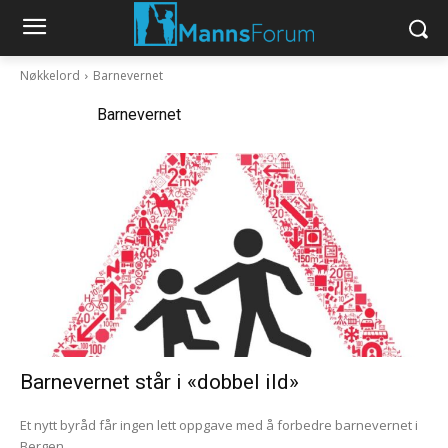
Nøkkelord
Barnevernet
Nøkkelord:
Barnevernet
Barnevernet står i «dobbel ild»
Et nytt byråd får ingen lett oppgave med å forbedre barnevernet i
Bergen.