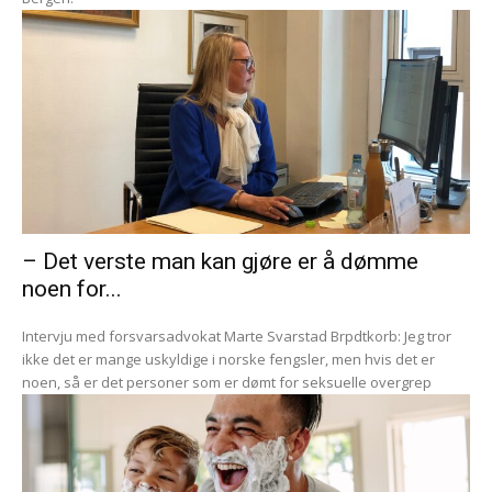
– Det verste man kan gjøre er å dømme
noen for...
Intervju med forsvarsadvokat Marte Svarstad Brpdtkorb: Jeg tror
ikke det er mange uskyldige i norske fengsler, men hvis det er
noen, så er det personer som er dømt for seksuelle overgrep