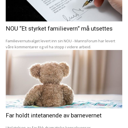
NOU “Et styrket familievern” må utsettes
Familievernutvalget levert inn sin NOU - MannsForum har levert
våre kommentarer og vil ha stopp i videre arbeid.
Far holdt intetanende av barnevernet
Utelatelsen av far fikk dramatiske konsekvenser.