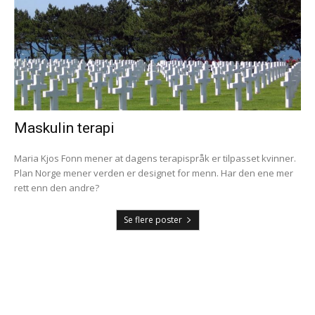
Maskulin terapi
Maria Kjos Fonn mener at dagens terapispråk er tilpasset kvinner.
Plan Norge mener verden er designet for menn. Har den ene mer
rett enn den andre?
Se flere poster