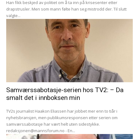
Han fikk beskjed av politiet om å ta inn på krisesenter etter
drapstrusler. Men som mann følte han seg mistrodd der. Til slutt
valgte...
Samværssabotasje-serien hos TV2: – Da
smalt det i innboksen min
TV2s journalist Haakon Eliassen har jobbet mer enn to tiår i
nyhetsbransjen, men publikumsresponsen etter serien om
samværssabotasje har vært helt uten sidestykke.
redaksjonen@mannsforum.no
- En...