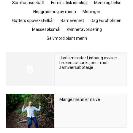
Samfunnsdebatt
Feministisk ideologi
Menn og helse
Nedgradering av menn
Meninger
Gutters oppvekstvilkår
Barnevernet
Dag Furuholmen
Massesøksmål
Kvinnefavorisering
Selvmord blant menn
Justisminister Listhaug avviser
bruken av sanksjoner mot
samværsabotasje
Mange menn er naive