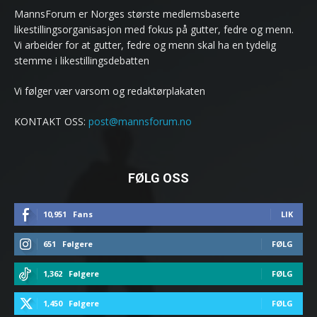
MannsForum er Norges største medlemsbaserte
likestillingsorganisasjon med fokus på gutter, fedre og menn.
Vi arbeider for at gutter, fedre og menn skal ha en tydelig
stemme i likestillingsdebatten
Vi følger vær varsom og redaktørplakaten
KONTAKT OSS:
post@mannsforum.no
FØLG OSS
10,951
Fans
LIK
651
Følgere
FØLG
1,362
Følgere
FØLG
1,450
Følgere
FØLG