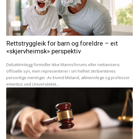
Rettstryggleik for barn og foreldre – eit
«skjervheimsk» perspektiv
Debattinnlegg formidler ikke Mannsforums eller nettavisens
offisielle syn, men representerer i sin helhet skribentenes
personlige meninger. Av Eivind Meland, allmennlege og professor
emeritus ved Universitetet...