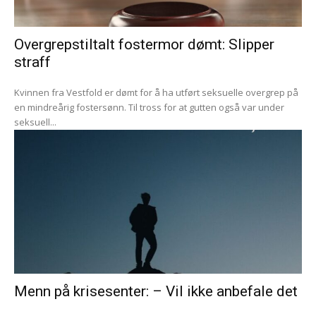
Overgrepstiltalt fostermor dømt: Slipper
straff
Kvinnen fra Vestfold er dømt for å ha utført seksuelle overgrep på
en mindreårig fostersønn. Til tross for at gutten også var under
seksuell...
Menn på krisesenter: – Vil ikke anbefale det