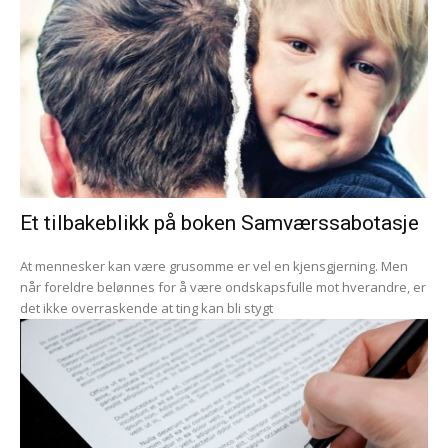
Et tilbakeblikk på boken Samværssabotasje
At mennesker kan være grusomme er vel en kjensgjerning. Men
når foreldre belønnes for å være ondskapsfulle mot hverandre, er
det ikke overraskende at ting kan bli stygt