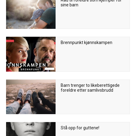
Råd til foreldre som kjemper for
sine barn
Brennpunkt kjønnskampen
Barn trenger to likeberettigede
foreldre etter samlivsbrudd
Stå opp for guttene!