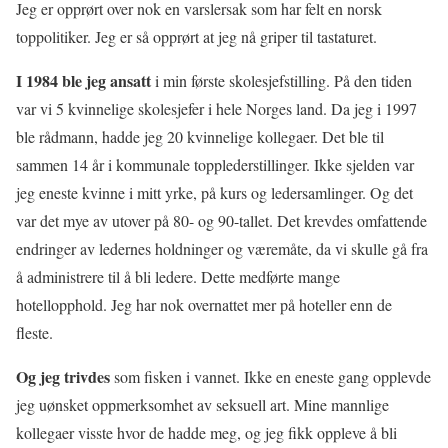
Jeg er opprørt over nok en varslersak som har felt en norsk
toppolitiker. Jeg er så opprørt at jeg nå griper til tastaturet.
I 1984 ble jeg ansatt
i min første skolesjefstilling. På den tiden
var vi 5 kvinnelige skolesjefer i hele Norges land. Da jeg i 1997
ble rådmann, hadde jeg 20 kvinnelige kollegaer. Det ble til
sammen 14 år i kommunale topplederstillinger. Ikke sjelden var
jeg eneste kvinne i mitt yrke, på kurs og ledersamlinger. Og det
var det mye av utover på 80- og 90-tallet. Det krevdes omfattende
endringer av ledernes holdninger og væremåte, da vi skulle gå fra
å administrere til å bli ledere. Dette medførte mange
hotellopphold. Jeg har nok overnattet mer på hoteller enn de
fleste.
Og jeg trivdes
som fisken i vannet. Ikke en eneste gang opplevde
jeg uønsket oppmerksomhet av seksuell art. Mine mannlige
kollegaer visste hvor de hadde meg, og jeg fikk oppleve å bli