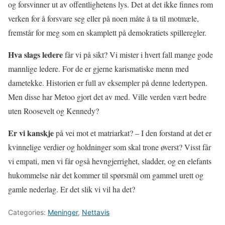
og forsvinner ut av offentlighetens lys. Det at det ikke finnes rom
verken for å forsvare seg eller på noen måte å ta til motmæle,
fremstår for meg som en skamplett på demokratiets spilleregler.
Hva slags ledere
får vi på sikt? Vi mister i hvert fall mange gode
mannlige ledere. For de er gjerne karismatiske menn med
dametekke. Historien er full av eksempler på denne ledertypen.
Men disse har Metoo gjort det av med. Ville verden vært bedre
uten Roosevelt og Kennedy?
Er vi kanskje
på vei mot et matriarkat? – I den forstand at det er
kvinnelige verdier og holdninger som skal trone øverst? Visst får
vi empati, men vi får også hevngjerrighet, sladder, og en elefants
hukommelse når det kommer til spørsmål om gammel urett og
gamle nederlag. Er det slik vi vil ha det?
Categories:
Meninger
,
Nettavis