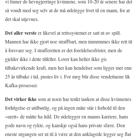
vi finner de hevngjerringe kvinnene, som 10-20 år senere har det
så vondt med seg selv at de må ødelegge livet til en mann, for at
det skal utjevnes.
Det aller verste
er likevel at rettssystemet er satt ut av spill.
Mannen har ikke gjort noe straffbart, men innrømmes ikke rett til
å forsvare seg. I strafferetten er det foreldelsesfrister, men de
gjelder ikke i dette tilfellet. Lover kan heller ikke gis
tilbakevirkende kraft, men her kan hendelser som ligger mer enn
25 år tilbake i tid, pustes liv i. For meg blir disse vendettaene lik
Kafka-prosesser.
Det virker ikke
som at noen har tenkt tanken at disse kvinnenes
forfølgelse er utilbørlig, og på ingen måte står i forhold til den
«urett» de måtte ha lidd. De ødelegger en manns karriere, hans
gode navn og rykte, og kanskje også hans private sfære. Den
eneste utgangen ser ut til å være at den anklagede legger seg flat