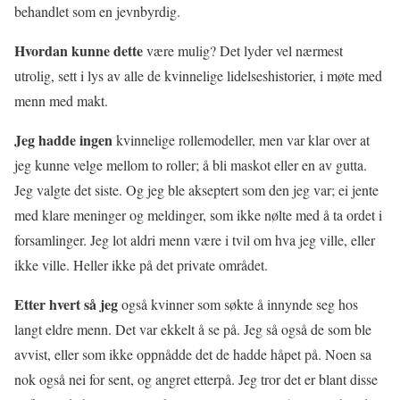
behandlet som en jevnbyrdig.
Hvordan kunne dette
være mulig? Det lyder vel nærmest
utrolig, sett i lys av alle de kvinnelige lidelseshistorier, i møte med
menn med makt.
Jeg hadde ingen
kvinnelige rollemodeller, men var klar over at
jeg kunne velge mellom to roller; å bli maskot eller en av gutta.
Jeg valgte det siste. Og jeg ble akseptert som den jeg var; ei jente
med klare meninger og meldinger, som ikke nølte med å ta ordet i
forsamlinger. Jeg lot aldri menn være i tvil om hva jeg ville, eller
ikke ville. Heller ikke på det private området.
Etter hvert så jeg
også kvinner som søkte å innynde seg hos
langt eldre menn. Det var ekkelt å se på. Jeg så også de som ble
avvist, eller som ikke oppnådde det de hadde håpet på. Noen sa
nok også nei for sent, og angret etterpå. Jeg tror det er blant disse