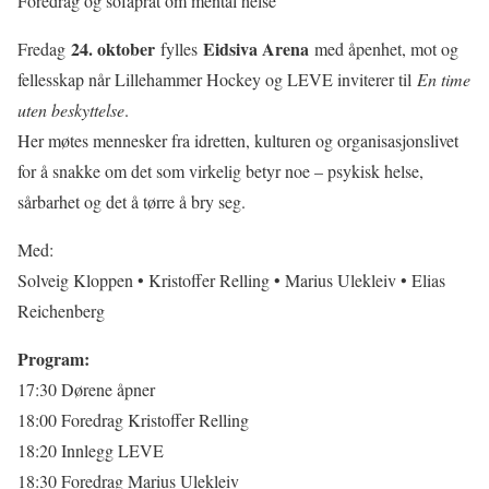
Foredrag og sofaprat om mental helse
24. oktober
Eidsiva Arena
Fredag
fylles
med åpenhet, mot og
fellesskap når Lillehammer Hockey og LEVE inviterer til
En time
uten beskyttelse
.
Her møtes mennesker fra idretten, kulturen og organisasjonslivet
for å snakke om det som virkelig betyr noe – psykisk helse,
sårbarhet og det å tørre å bry seg.
Med:
Solveig Kloppen • Kristoffer Relling • Marius Ulekleiv • Elias
Reichenberg
Program:
17:30 Dørene åpner
18:00 Foredrag Kristoffer Relling
18:20 Innlegg LEVE
18:30 Foredrag Marius Ulekleiv