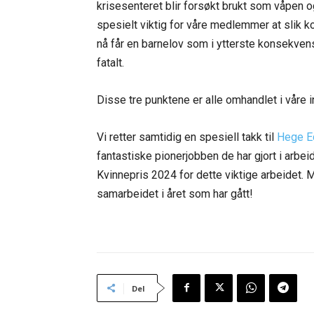
krisesenteret blir forsøkt brukt som våpen o
spesielt viktig for våre medlemmer at slik ko
nå får en barnelov som i ytterste konsekvens 
fatalt.
Disse tre punktene er alle omhandlet i våre in
Vi retter samtidig en spesiell takk til
Hege E
fantastiske pionerjobben de har gjort i arb
Kvinnepris 2024 for dette viktige arbeidet.
samarbeidet i året som har gått!
Del