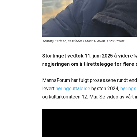
Tommy Karlsen, nestleder i MannsForum. Foto: Privat
Stortinget vedtok 11. juni 2025 å videre
regjeringen om å tilrettelegge for flere s
MannsForum har fulgt prosessene rundt endri
levert
høringsuttalelse
høsten 2024,
hørings
og kulturkomitéen 12. Mai. Se video av vårt i