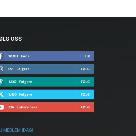
ØLG OSS
10,951
Fans
LIK
651
Følgere
FØLG
1,362
Følgere
FØLG
1,450
Følgere
FØLG
236
Subscribers
FØLG
LI MEDLEM IDAG!