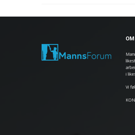
OM
Mann
like
arbe
i lik
Vi f
KON