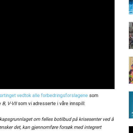
ortinget vedtok alle forbedringsforslagene
som
e
B, V-VII
som vi adresserte i våre innspill:
skapsgrunnlaget om felles botilbud på krisesenter ved å
ønsker det, kan gjennomføre forsøk med integrert