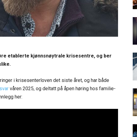
føre etablerte kjønnsnøytrale krisesentre, og ber
like.
nger i krisesenterloven det siste året, og har både
svar
våren 2025, og deltatt på åpen høring hos familie-
nnlegg her: