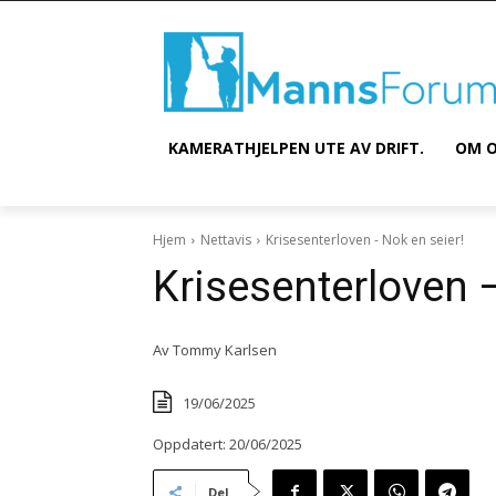
KAMERATHJELPEN UTE AV DRIFT.
OM O
Hjem
Nettavis
Krisesenterloven - Nok en seier!
Krisesenterloven –
Av
Tommy Karlsen
19/06/2025
Oppdatert:
20/06/2025
Del