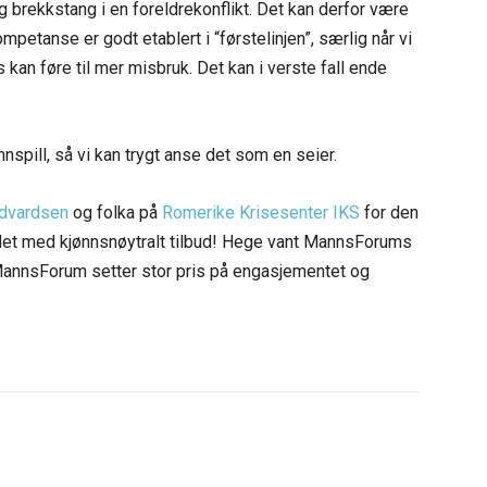
g brekkstang i en foreldrekonflikt. Det kan derfor være
mpetanse er godt etablert i “førstelinjen”, særlig når vi
kan føre til mer misbruk. Det kan i verste fall ende
nspill, så vi kan trygt anse det som en seier.
dvardsen
og folka på
Romerike Krisesenter IKS
for den
eidet med kjønnsnøytralt tilbud! Hege vant MannsForums
 MannsForum setter stor pris på engasjementet og