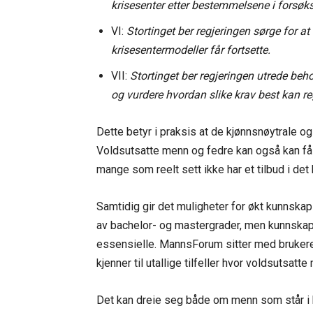
krisesenter etter bestemmelsene i forsøks
VI:
Stortinget ber regjeringen sørge for a
krisesentermodeller får fortsette.
VII:
Stortinget ber regjeringen utrede beho
og vurdere hvordan slike krav best kan re
Dette betyr i praksis at de kjønnsnøytrale og
Voldsutsatte menn og fedre kan også kan få 
mange som reelt sett ikke har et tilbud i det h
Samtidig gir det muligheter for økt kunnskap
av bachelor- og mastergrader, men kunnskap 
essensielle. MannsForum sitter med brukere
kjenner til utallige tilfeller hvor voldsutsatt
Det kan dreie seg både om menn som står i kri