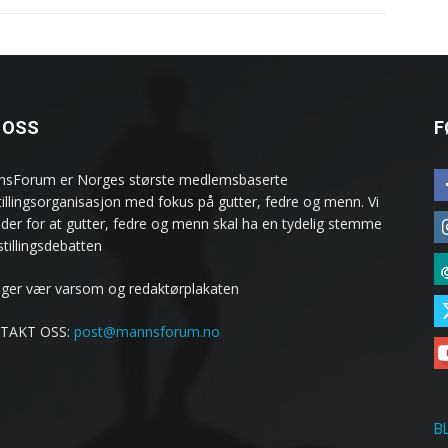
 OSS
F
sForum er Norges største medlemsbaserte
stillingsorganisasjon med fokus på gutter, fedre og menn. Vi
ider for at gutter, fedre og menn skal ha en tydelig stemme
estillingsdebatten
ølger vær varsom og redaktørplakaten
TAKT OSS:
post@mannsforum.no
B