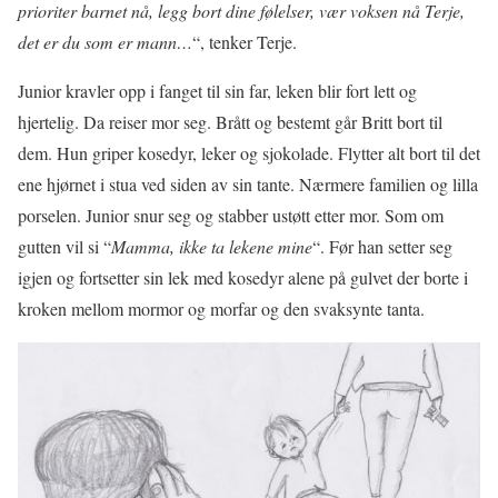
prioriter barnet nå, legg bort dine følelser, vær voksen nå Terje,
det er du som er mann…
“, tenker Terje.
Junior kravler opp i fanget til sin far, leken blir fort lett og
hjertelig. Da reiser mor seg. Brått og bestemt går Britt bort til
dem. Hun griper kosedyr, leker og sjokolade. Flytter alt bort til det
ene hjørnet i stua ved siden av sin tante. Nærmere familien og lilla
porselen. Junior snur seg og stabber ustøtt etter mor. Som om
gutten vil si “
Mamma, ikke ta lekene mine
“. Før han setter seg
igjen og fortsetter sin lek med kosedyr alene på gulvet der borte i
kroken mellom mormor og morfar og den svaksynte tanta.