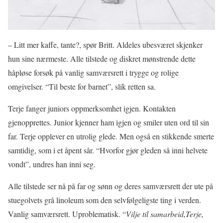
– Litt mer kaffe, tante?, spør Britt. Aldeles ubesværet skjenker
hun sine nærmeste. Alle tilstede og diskret mønstrende dette
håpløse forsøk på vanlig samværsrett i trygge og rolige
omgivelser. “Til beste for barnet”, slik retten sa.
Terje fanger juniors oppmerksomhet igjen. Kontakten
gjenopprettes. Junior kjenner ham igjen og smiler uten ord til sin
far. Terje opplever en utrolig glede. Men også en stikkende smerte
samtidig, som i et åpent sår. “Hvorfor gjør gleden så inni helvete
vondt”, undres han inni seg.
Alle tilstede ser nå på far og sønn og deres samværsrett der ute på
stuegolvets grå linoleum som den selvfølgeligste ting i verden.
Vanlig samværsrett. Uproblematisk. “
Vilje til samarbeid,Terje,