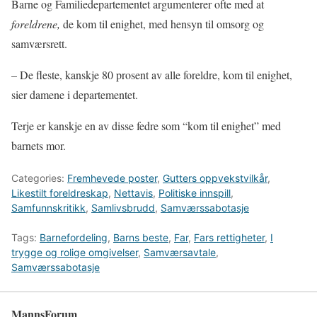
Barne og Familiedepartementet argumenterer ofte med at
foreldrene,
de kom til enighet, med hensyn til omsorg og
samværsrett.
– De fleste, kanskje 80 prosent av alle foreldre, kom til enighet,
sier damene i departementet.
Terje er kanskje en av disse fedre som “kom til enighet” med
barnets mor.
Categories:
Fremhevede poster
,
Gutters oppvekstvilkår
,
Likestilt foreldreskap
,
Nettavis
,
Politiske innspill
,
Samfunnskritikk
,
Samlivsbrudd
,
Samværssabotasje
Tags:
Barnefordeling
,
Barns beste
,
Far
,
Fars rettigheter
,
I
trygge og rolige omgivelser
,
Samværsavtale
,
Samværssabotasje
MannsForum