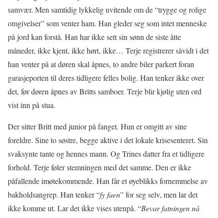
samvær. Men samtidig lykkelig uvitende om de “trygge og rolige
omgivelser” som venter ham. Han gleder seg som intet menneske
på jord kan forstå. Han har ikke sett sin sønn de siste åtte
måneder, ikke kjent, ikke hørt, ikke… Terje registrerer såvidt i det
han venter på at døren skal åpnes, to andre biler parkert foran
garasjeporten til deres tidligere felles bolig. Han tenker ikke over
det, før døren åpnes av Britts samboer. Terje blir kjølig uten ord
vist inn på stua.
Der sitter Britt med junior på fanget. Hun er omgitt av sine
foreldre. Sine to søstre, begge aktive i det lokale krisesenteret. Sin
svaksynte tante og hennes mann. Og Trines datter fra et tidligere
forhold. Terje føler stemningen med det samme. Den er ikke
påfallende imøtekommende. Han får et øyeblikks fornemmelse av
bakholdsangrep. Han tenker “
fy faen
” for seg selv, men lar det
ikke komme ut. Lar det ikke vises utenpå. “
Bevar fatningen nå