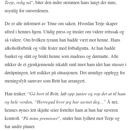
Terje, rolig nå
“, biter den indre stemmen hans langt der inne,
usynlig for omverdenen.
De er alle informert av Trine om saken. Hvordan Terje skaper
ufred i hennes hjem. Utidig press og trusler om videre rettssak og
så videre. Om hvilken tyrann han hadde vært mot henne. Hans
alkoholforbruk og ville fester med fotballgutta. At han hadde
banket og slått og brukt henne som madrass og dørmatte. Alle
nikker de et gjenkjennende iskaldt smil imot ham idet han stusser i
døråpningen, lett usikker på situasjonen. Det umulige opplegg for
meningsfylt samvær som Britt har arrangert.
Han tenker: “
Gå bort til Britt, løft opp junior og rop det ut til ham
og hele verden, “Herregud hvor jeg har savnet deg…
” Å nei,
hennes øynes lett skjulte seier forteller ham at hun har suveren
kontroll. “
På mine premisser
“, smiler hun lydløst mot Terje og
har andre planer.