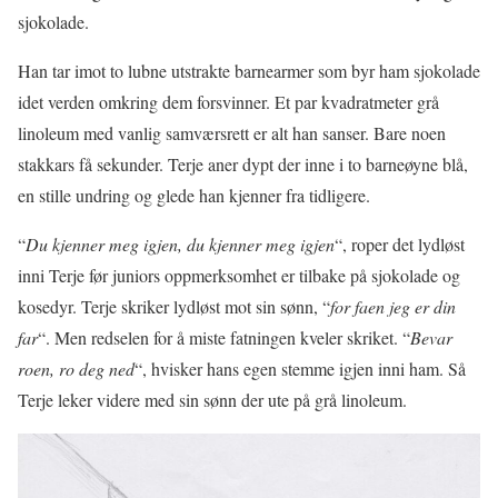
sjokolade.
Han tar imot to lubne utstrakte barnearmer som byr ham sjokolade
idet verden omkring dem forsvinner. Et par kvadratmeter grå
linoleum med vanlig samværsrett er alt han sanser. Bare noen
stakkars få sekunder. Terje aner dypt der inne i to barneøyne blå,
en stille undring og glede han kjenner fra tidligere.
“
Du kjenner meg igjen, du kjenner meg igjen
“, roper det lydløst
inni Terje før juniors oppmerksomhet er tilbake på sjokolade og
kosedyr. Terje skriker lydløst mot sin sønn, “
for faen jeg er din
far
“. Men redselen for å miste fatningen kveler skriket. “
Bevar
roen, ro deg ned
“, hvisker hans egen stemme igjen inni ham. Så
Terje leker videre med sin sønn der ute på grå linoleum.