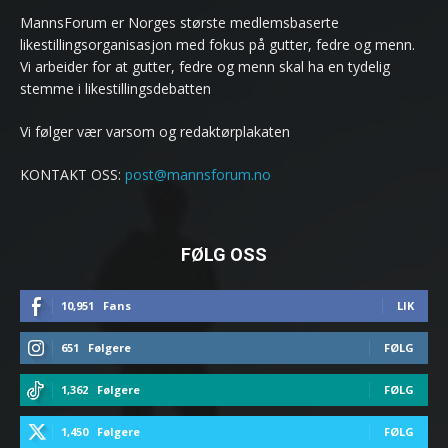
MannsForum er Norges største medlemsbaserte
likestillingsorganisasjon med fokus på gutter, fedre og menn.
Vi arbeider for at gutter, fedre og menn skal ha en tydelig
stemme i likestillingsdebatten
Vi følger vær varsom og redaktørplakaten
KONTAKT OSS:
post@mannsforum.no
FØLG OSS
10,951
Fans
LIK
651
Følgere
FØLG
1,362
Følgere
FØLG
1,450
Følgere
FØLG