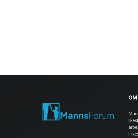
OM
Mann
like
arbe
i lik