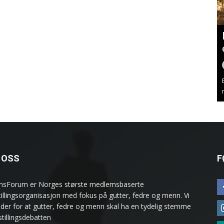
 OSS
F
sForum er Norges største medlemsbaserte
stillingsorganisasjon med fokus på gutter, fedre og menn. Vi
ider for at gutter, fedre og menn skal ha en tydelig stemme
estillingsdebatten