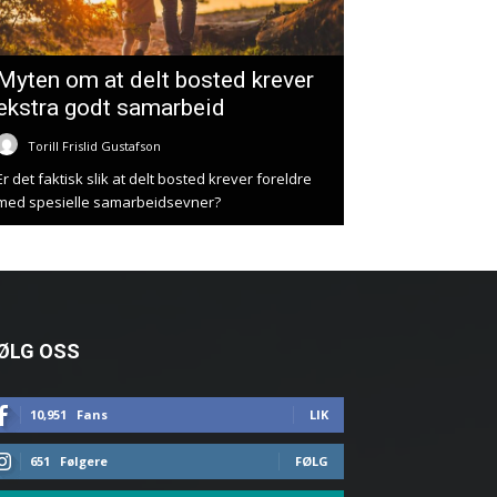
Myten om at delt bosted krever
ekstra godt samarbeid
Torill Frislid Gustafson
Er det faktisk slik at delt bosted krever foreldre
med spesielle samarbeidsevner?
ØLG OSS
10,951
Fans
LIK
651
Følgere
FØLG