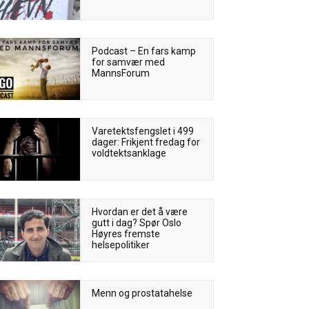
Podcast – En fars kamp
for samvær med
MannsForum
Varetektsfengslet i 499
dager: Frikjent fredag for
voldtektsanklage
Hvordan er det å være
gutt i dag? Spør Oslo
Høyres fremste
helsepolitiker
Menn og prostatahelse