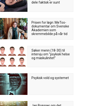
dele faktisk er sunt
Prisen for løgn: MeToo-
dokumentar om Svenske
Akademien som
skremmebilde på vår tid
Søker menn (18-30) til
intervju om “psykisk helse
og maskulinitet”
Psykisk vold og systemet
Jan Brøgger om det