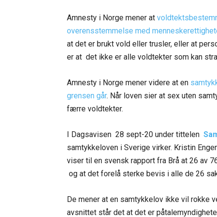
Amnesty i Norge mener at
voldtektsbestemme
overensstemmelse med menneskerettighet
at det er brukt vold eller trusler, eller at 
er at det ikke er alle voldtekter som kan str
Amnesty i Norge mener videre at en
samtykk
grensen går
. Når loven sier at sex uten samt
færre voldtekter.
I Dagsavisen 28 sept-20 under tittelen
Sam
samtykkeloven i Sverige virker. Kristin Enge
viser til en svensk rapport fra Brå at 26 a
og at det forelå sterke bevis i alle de 26 sa
De mener at en samtykkelov ikke vil rokke ved
avsnittet står det at det er påtalemyndighete