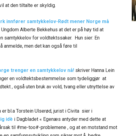
 at den tiltalte er skyldig.
k innfører samtykkelov-Rødt
mener Norge må
ød Ungdom Alberte Bekkehus at det er på høy tid at
 samtykkelov for voldtektssaker. Hun sier: En
e å anmelde, men det kan også føre til
rge trenger en samtykkelov
nå!
skriver Hanna Lein
renger en voldtektsbestemmelse som tydeliggjør at
ekt , også uten bruk av vold, tvang eller utnyttelse av
 bl.a Torstein Ulserød, jurist i Civita sier i
ig idè
i Dagbladet « Egenæs antyder med dette at
 årsak til #me-too#-problemene , og at en motstand mot
ke en samfunnsutvikling som sikrer mot å bedre