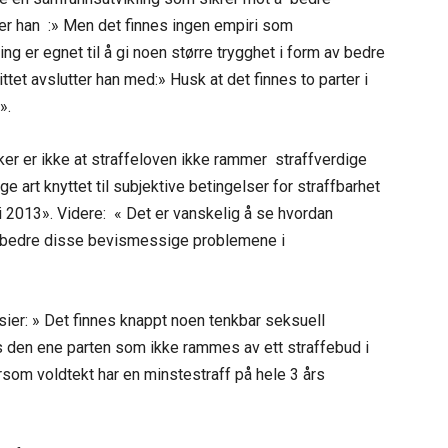
ter han :» Men det finnes ingen empiri som
ng er egnet til å gi noen større trygghet i form av bedre
tet avslutter han med:» Husk at det finnes to parter i
».
ker er ikke at straffeloven ikke rammer straffverdige
 art knyttet til subjektive betingelser for straffbarhet
 2013». Videre: « Det er vanskelig å se hvordan
 bedre disse bevismessige problemene i
sier: » Det finnes knappt noen tenkbar seksuell
os den ene parten som ikke rammes av ett straffebud i
rsom voldtekt har en minstestraff på hele 3 års