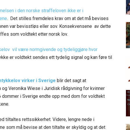
lsen i den norske straffeloven ikke er i
ene
. Det stilles fremdeles krav om at det må bevises
personen var bevisstløs eller sov. Konsekvensene av dette
affes som voldtekt etter norsk lov.
elov vil være normgivende og tydeliggjøre hvor
ykke er voldtekt sendes ett tydelig signal og kan føre til
tykkelov virker i Sverige
blir det sagt at
n og Veronika Wiese i Juridisk rådgivning for kvinner
v 76 dommer i Sverige endte opp med dom for voldtekt
kene.
 tiltaltes rettssikkerhet. Videre, lengre nede i
ne som må bevise at den tiltalte er skyldig og at det