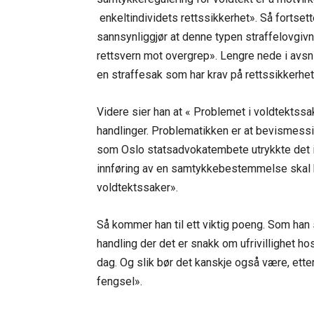
enkeltindividets rettssikkerhet». Så fortset
sannsynliggjør at denne typen straffelovgivni
rettsvern mot overgrep». Lengre nede i avsnit
en straffesak som har krav på rettssikkerhet
Videre sier han at « Problemet i voldtektssa
handlinger. Problematikken er at bevismessige
som Oslo statsadvokatembete utrykkte det i
innføring av en samtykkebestemmelse skal
voldtektssaker».
Så kommer han til ett viktig poeng. Som han 
handling der det er snakk om ufrivillighet h
dag. Og slik bør det kanskje også være, ette
fengsel».