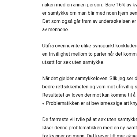
naken med en annen person. Bare 16% av k
er samtykke om man blir med noen hjem sen
Det som også går fram av undersøkelsen er at 
av mennene.
Utifra ovennevnte ulike synspunkt konkludere
en frivillighet mellom to parter når det komm
utsatt for sex uten samtykke.
Når det gjelder samtykkeloven. Slik jeg ser 
bedre rettsikkerheten og vern mot ufrivillig
Resultatet av loven derimot kan komme til å bli
« Problematikken er at bevismessige art knytt
De færreste vil tvile på at sex uten samtykke
løser denne problematikken med en ny samty
for kvinner og menn. Det krever litt mer aks