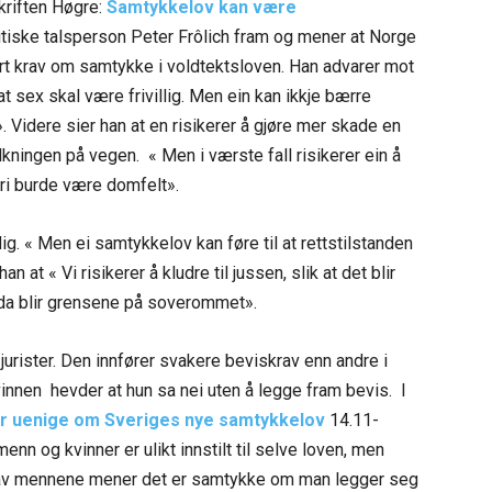
kriften Høgre:
Samtykkelov kan
være
litiske talsperson Peter Frôlich fram og mener at Norge
nført krav om samtykke i voldtektsloven. Han advarer mot
t sex skal være frivillig. Men ein kan ikkje bærre
. Videre sier han at en risikerer å gjøre mer skade en
kningen på vegen. « Men i værste fall risikerer ein å
ri burde være domfelt».
. « Men ei samtykkelov kan føre til at rettstilstanden
an at « Vi risikerer å kludre til jussen, slik at det blir
ida blir grensene på soverommet».
 jurister. Den innfører svakere beviskrav enn andre i
innen hevder at hun sa nei uten å legge fram bevis. I
r uenige om Sveriges nye samtykkelov
14.11-
nn og kvinner er ulikt innstilt til selve loven, men
v mennene mener det er samtykke om man legger seg