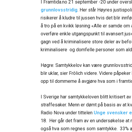
I Framtida.no 21 september -20 under overs
grunnlovsstridig
. Her står Høyres justispo
risikerer å kludre til jussen hvis det blir in
å tro på en kvikk løsning «Alle er samde om a
overføre enkle utgangspunkt til avansert jus»
gagn ved å kriminalisere store deler av befol
kriminalisere og domfelle personer som ald
Høgre: Samtykkelov kan være grunnlovsstridig
blir uklar, sier Frôlich videre. Videre påpeker h
opp til dommerne å avgjøre hva som i framt
I Sverige har samtykkeloven blitt kritisert av
straffesaker. Menn er dømt på basis av at kv
Radio Nova under tittelen
Unge
svensker e
18. Her går det fram av en undersøkelse at me
også hva som regnes som samtykke. 33% a