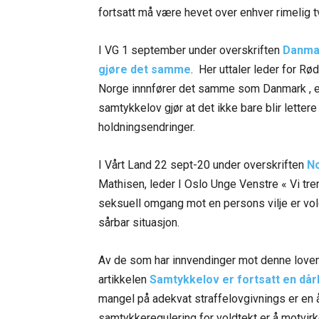
fortsatt må være hevet over enhver rimelig tvil
I VG 1 september under overskriften
Danmar
gjøre det samme
. Her uttaler leder for R
Norge innnfører det samme som Danmark , en
samtykkelov gjør at det ikke bare blir letter
holdningsendringer.
I Vårt Land 22 sept-20 under overskriften
No
Mathisen, leder I Oslo Unge Venstre « Vi t
seksuell omgang mot en persons vilje er voldt
sårbar situasjon.
Av de som har innvendinger mot denne loven er
artikkelen
Samtykkelov er fortsatt en dårl
mangel på adekvat straffelovgivnings er en
samtykkeregulering for voldtekt er å motvir