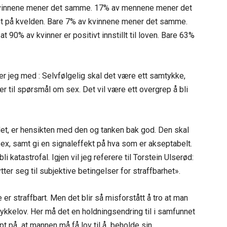
vinnene mener det samme. 17% av mennene mener det
t på kvelden. Bare 7% av kvinnene mener det samme.
90% av kvinner er positivt innstillt til loven. Bare 63%
r jeg med : Selvfølgelig skal det være ett samtykke,
er til spørsmål om sex. Det vil være ett overgrep å bli
det, er hensikten med den og tanken bak god. Den skal
 sex, samt gi en signaleffekt på hva som er akseptabelt.
 katastrofal. Igjen vil jeg referere til Torstein Ulserød:
er seg til subjektive betingelser for straffbarhet».
 er straffbart. Men det blir så misforstått å tro at man
kkelov. Her må det en holdningsendring til i samfunnet
ept på at mannen må få lov til å beholde sin