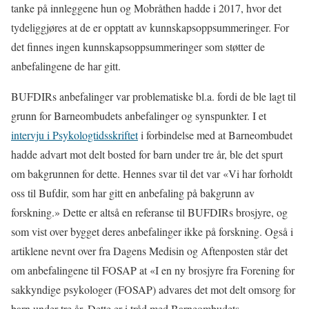
tanke på innleggene hun og Mobråthen hadde i 2017, hvor det
tydeliggjøres at de er opptatt av kunnskapsoppsummeringer. For
det finnes ingen kunnskapsoppsummeringer som støtter de
anbefalingene de har gitt.
BUFDIRs anbefalinger var problematiske bl.a. fordi de ble lagt til
grunn for Barneombudets anbefalinger og synspunkter. I et
intervju i Psykologtidsskriftet
i forbindelse med at Barneombudet
hadde advart mot delt bosted for barn under tre år, ble det spurt
om bakgrunnen for dette. Hennes svar til det var «Vi har forholdt
oss til Bufdir, som har gitt en anbefaling på bakgrunn av
forskning.» Dette er altså en referanse til BUFDIRs brosjyre, og
som vist over bygget deres anbefalinger ikke på forskning. Også i
artiklene nevnt over fra Dagens Medisin og Aftenposten står det
om anbefalingene til FOSAP at «I en ny brosjyre fra Forening for
sakkyndige psykologer (FOSAP) advares det mot delt omsorg for
barn under tre år. Dette er i tråd med Barneombudets