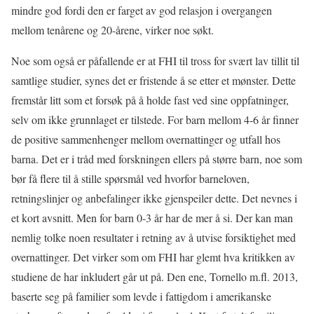
mindre god fordi den er farget av god relasjon i overgangen
mellom tenårene og 20-årene, virker noe søkt.
Noe som også er påfallende er at FHI til tross for svært lav tillit til
samtlige studier, synes det er fristende å se etter et mønster. Dette
fremstår litt som et forsøk på å holde fast ved sine oppfatninger,
selv om ikke grunnlaget er tilstede. For barn mellom 4-6 år finner
de positive sammenhenger mellom overnattinger og utfall hos
barna. Det er i tråd med forskningen ellers på større barn, noe som
bør få flere til å stille spørsmål ved hvorfor barneloven,
retningslinjer og anbefalinger ikke gjenspeiler dette. Det nevnes i
et kort avsnitt. Men for barn 0-3 år har de mer å si. Der kan man
nemlig tolke noen resultater i retning av å utvise forsiktighet med
overnattinger. Det virker som om FHI har glemt hva kritikken av
studiene de har inkludert går ut på. Den ene, Tornello m.fl. 2013,
baserte seg på familier som levde i fattigdom i amerikanske