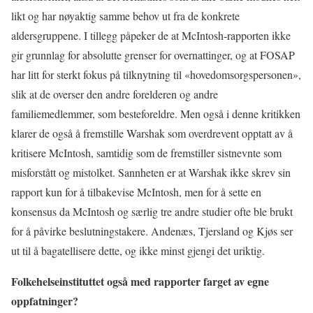
likt og har nøyaktig samme behov ut fra de konkrete
aldersgruppene. I tillegg påpeker de at McIntosh-rapporten ikke
gir grunnlag for absolutte grenser for overnattinger, og at FOSAP
har litt for sterkt fokus på tilknytning til «hovedomsorgspersonen»,
slik at de overser den andre forelderen og andre
familiemedlemmer, som besteforeldre. Men også i denne kritikken
klarer de også å fremstille Warshak som overdrevent opptatt av å
kritisere McIntosh, samtidig som de fremstiller sistnevnte som
misforstått og mistolket. Sannheten er at Warshak ikke skrev sin
rapport kun for å tilbakevise McIntosh, men for å sette en
konsensus da McIntosh og særlig tre andre studier ofte ble brukt
for å påvirke beslutningstakere. Andenæs, Tjersland og Kjøs ser
ut til å bagatellisere dette, og ikke minst gjengi det uriktig.
Folkehelseinstituttet også med rapporter farget av egne
oppfatninger?