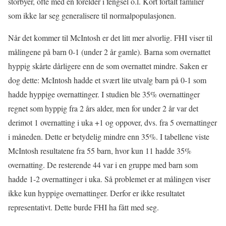
storbyer, ofte med en forelder i fengsel o.l. Kort fortalt familier
som ikke lar seg generalisere til normalpopulasjonen.
Når det kommer til McIntosh er det litt mer alvorlig. FHI viser til
målingene på barn 0-1 (under 2 år gamle). Barna som overnattet
hyppig skårte dårligere enn de som overnattet mindre. Saken er
dog dette: McIntosh hadde et svært lite utvalg barn på 0-1 som
hadde hyppige overnattinger. I studien ble 35% overnattinger
regnet som hyppig fra 2 års alder, men for under 2 år var det
derimot 1 overnatting i uka +1 og oppover, dvs. fra 5 overnattinger
i måneden. Dette er betydelig mindre enn 35%. I tabellene viste
McIntosh resultatene fra 55 barn, hvor kun 11 hadde 35%
overnatting. De resterende 44 var i en gruppe med barn som
hadde 1-2 overnattinger i uka. Så problemet er at målingen viser
ikke kun hyppige overnattinger. Derfor er ikke resultatet
representativt. Dette burde FHI ha fått med seg.