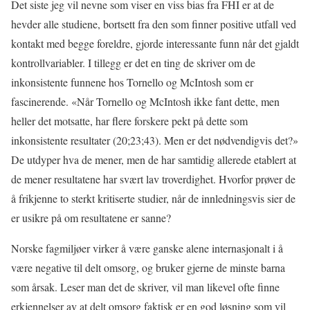
Det siste jeg vil nevne som viser en viss bias fra FHI er at de
hevder alle studiene, bortsett fra den som finner positive utfall ved
kontakt med begge foreldre, gjorde interessante funn når det gjaldt
kontrollvariabler. I tillegg er det en ting de skriver om de
inkonsistente funnene hos Tornello og McIntosh som er
fascinerende. «Når Tornello og McIntosh ikke fant dette, men
heller det motsatte, har flere forskere pekt på dette som
inkonsistente resultater (20;23;43). Men er det nødvendigvis det?»
De utdyper hva de mener, men de har samtidig allerede etablert at
de mener resultatene har svært lav troverdighet. Hvorfor prøver de
å frikjenne to sterkt kritiserte studier, når de innledningsvis sier de
er usikre på om resultatene er sanne?
Norske fagmiljøer virker å være ganske alene internasjonalt i å
være negative til delt omsorg, og bruker gjerne de minste barna
som årsak. Leser man det de skriver, vil man likevel ofte finne
erkjennelser av at delt omsorg faktisk er en god løsning som vil