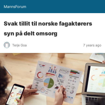
MannsForum
Svak tillit til norske fagaktørers
syn på delt omsorg
Terje Goa
7 years ago