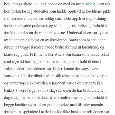
beslutningstakere. I tillegg hadde de med en nyere
studie
. Den tok
kort fortalt for seg studenter som hadde opplevd at foreldrene gikk
fra hverandre i da de var veldig små, førte opp hva slag ordning
foreldrene hadde praktisert, og så på ting som helse og forhold til
foreldrene nå som de var snart voksne. Undersøkelsen var fylt ut
av studenten og minst en av foreldrene. Barna som hadde tiden
fordelt på begge foreldre hadde bedre forhold til foreldrene, og
klarte seg godt. FHI mente her at selv om barna som hadde vokst
med mye tid hos begge foreldre hadde gode forhold til dem i
voksen alder (snittalderen var 19 år), kunne det «også være
vanskelig å huske tilbake på en slik relasjon på en objektiv måte,
og vurderingen av hvordan relasjonen var da du var barn kan
tenkes å være farget av hva slags relasjon du har til foreldrene i
dag.» Jeg mener at det å starte voksenlivet med et godt forhold til
begge foreldre tyder på en god oppvekst med tilstedeværende
foreldre. Å spekulere i at de kanskje ikke husker at relasjonen var