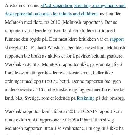
Australia er denne
«Post-separation parenting arrangements and
developmental outcomes for infants and children»
av Jennifer
McIntosh med flere, fra 2010 (McIntosh-rapporten). Denne
rapporten var allerede kritisert for å konkludere i strid med
funnene den bygde på. Den mest klare kritikken var en
rapport
skrevet at Dr. Richard Warshak. Den ble skrevet fordi McIntosh-
rapporten ble brukt av aktivister for å påvirke belutningstakere.
Warshak viste til at McIntosh-rapporten ikke ga grunnlag for å
fraråde overnattinger hos fedre de første årene, heller ikke
ordninger med opp til 50-50 botid. Denne rapporten ble igjen
underskrevet av 110 andre forskere og fagpersoner fra en rekke
land, bl.a. Sverige, som er ledende på
forskning
på delt omsorg.
Warshak-rapporten kom i februar 2014. FOSAPs rapport kom
rundt oktober. At fagpersonene i FOSAP har fått med seg
McIntosh-rapporten, uten å se svakhetene, i tillegg til å ikke ha