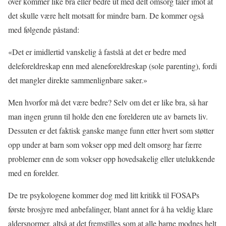
over kommer like bra eller bedre ut med delt omsorg taler imot at
det skulle være helt motsatt for mindre barn. De kommer også
med følgende påstand:
«Det er imidlertid vanskelig å fastslå at det er bedre med
deleforeldreskap enn med aleneforeldreskap (sole parenting), fordi
det mangler direkte sammenlignbare saker.»
Men hvorfor må det være bedre? Selv om det er like bra, så har
man ingen grunn til holde den ene forelderen ute av barnets liv.
Dessuten er det faktisk ganske mange funn etter hvert som støtter
opp under at barn som vokser opp med delt omsorg har færre
problemer enn de som vokser opp hovedsakelig eller utelukkende
med en forelder.
De tre psykologene kommer dog med litt kritikk til FOSAPs
første brosjyre med anbefalinger, blant annet for å ha veldig klare
aldersnormer, altså at det fremstilles som at alle barne modnes helt