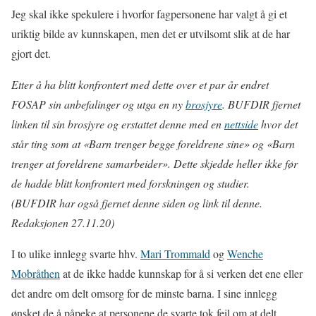
Jeg skal ikke spekulere i hvorfor fagpersonene har valgt å gi et
uriktig bilde av kunnskapen, men det er utvilsomt slik at de har
gjort det.
Etter å ha blitt konfrontert med dette over et par år endret
FOSAP sin anbefalinger og utga en ny
brosjyre
. BUFDIR fjernet
linken til sin brosjyre og erstattet denne med en
nettside
hvor det
står ting som at «Barn trenger begge foreldrene sine» og «Barn
trenger at foreldrene samarbeider». Dette skjedde heller ikke før
de hadde blitt konfrontert med forskningen og studier.
(BUFDIR har også fjernet denne siden og link til denne.
Redaksjonen 27.11.20)
I to ulike innlegg svarte hhv.
Mari Trommald
og
Wenche
Mobråthen
at de ikke hadde kunnskap for å si verken det ene eller
det andre om delt omsorg for de minste barna. I sine innlegg
ønsket de å påpeke at personene de svarte tok feil om at delt