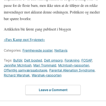
passe for de fleste barn, men ikke uten at de tilføyer de en rekke
innvendinger mot akkurat denne ordningen. Politikere og medier
bør spørre hvorfor.
Artikkelen ble første gang publisert i bloggen
«Fars Kamp mot Systemet»
Categories:
Fremhevede poster
,
Nettavis
Tags:
Bufdir
,
Delt bosted
,
Delt omsorg
,
Forskning
,
FOSAP
,
Jennifer McIntosh
,
Mari Trommald
,
McIntosh-rapporten
,
Offentlig samværssabotasje
,
Parental Alienation Syndrome
,
Richard Warshak
,
Warshak-rapporten
Leave a Comment