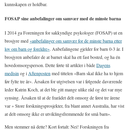
kunnskapen er holdbar.
FOSAP sine anbefalinger om samvær med de minste barna
I 2014 ga Foreningen for sakkyndige psykologer (FOSAP) ut en
brosjyre med
«anbefalinger om samvær for de minste barna etter
lov om barn og foreldre»
. Anbefalingene gjelder for barn 0-3 år. I
brosjyren anbefaler de at barnet skal ha ett fast bosted, og ha én
hovedomsorgsperson. Dette førte til artikler i både
Dagens
medisin
og i
Aftenposten
med tittelen «Barn skal ikke ha to hjem
før fylte tre år». Årsaken for utgivelsen var i følgende daværende
leder Katrin Koch, at det ble gitt mange ulike råd og det var mye
synsing. Årsaken til at de frarådet delt omsorg de først tre årene
var » Store forskningsprosjekter, fra blant annet Australia, har vist
at delt omsorg ikke er utviklingsfremmende for små barn».
Men stemmer nå dette? Kort fortalt: Nei! Forskningen fra