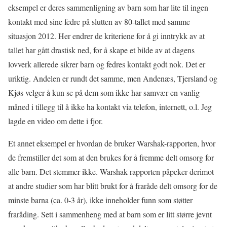
eksempel er deres sammenligning av barn som har lite til ingen
kontakt med sine fedre på slutten av 80-tallet med samme
situasjon 2012. Her endrer de kriteriene for å gi inntrykk av at
tallet har gått drastisk ned, for å skape et bilde av at dagens
lovverk allerede sikrer barn og fedres kontakt godt nok. Det er
uriktig. Andelen er rundt det samme, men Andenæs, Tjersland og
Kjøs velger å kun se på dem som ikke har samvær en vanlig
måned i tillegg til å ikke ha kontakt via telefon, internett, o.l. Jeg
lagde en video om dette i fjor.
Et annet eksempel er hvordan de bruker Warshak-rapporten, hvor
de fremstiller det som at den brukes for å fremme delt omsorg for
alle barn. Det stemmer ikke. Warshak rapporten påpeker derimot
at andre studier som har blitt brukt for å fraråde delt omsorg for de
minste barna (ca. 0-3 år), ikke inneholder funn som støtter
fraråding. Sett i sammenheng med at barn som er litt større jevnt