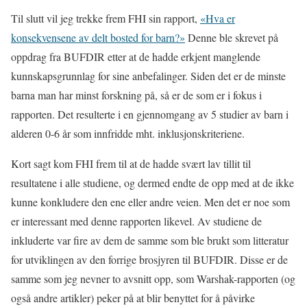
Til slutt vil jeg trekke frem FHI sin rapport,
«Hva er
konsekvensene av delt bosted for barn?»
Denne ble skrevet på
oppdrag fra BUFDIR etter at de hadde erkjent manglende
kunnskapsgrunnlag for sine anbefalinger. Siden det er de minste
barna man har minst forskning på, så er de som er i fokus i
rapporten. Det resulterte i en gjennomgang av 5 studier av barn i
alderen 0-6 år som innfridde mht. inklusjonskriteriene.
Kort sagt kom FHI frem til at de hadde svært lav tillit til
resultatene i alle studiene, og dermed endte de opp med at de ikke
kunne konkludere den ene eller andre veien. Men det er noe som
er interessant med denne rapporten likevel. Av studiene de
inkluderte var fire av dem de samme som ble brukt som litteratur
for utviklingen av den forrige brosjyren til BUFDIR. Disse er de
samme som jeg nevner to avsnitt opp, som Warshak-rapporten (og
også andre artikler) peker på at blir benyttet for å påvirke