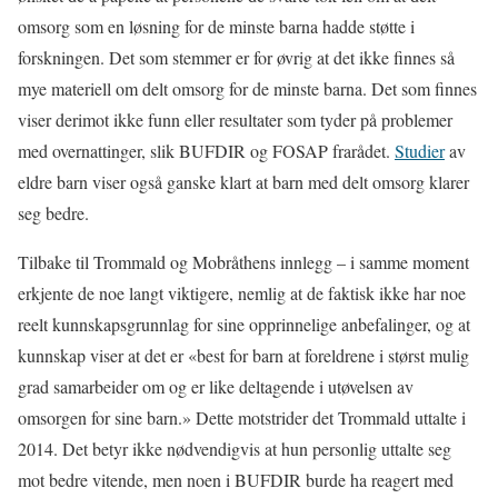
omsorg som en løsning for de minste barna hadde støtte i
forskningen. Det som stemmer er for øvrig at det ikke finnes så
mye materiell om delt omsorg for de minste barna. Det som finnes
viser derimot ikke funn eller resultater som tyder på problemer
med overnattinger, slik BUFDIR og FOSAP frarådet.
Studier
av
eldre barn viser også ganske klart at barn med delt omsorg klarer
seg bedre.
Tilbake til Trommald og Mobråthens innlegg – i samme moment
erkjente de noe langt viktigere, nemlig at de faktisk ikke har noe
reelt kunnskapsgrunnlag for sine opprinnelige anbefalinger, og at
kunnskap viser at det er «best for barn at foreldrene i størst mulig
grad samarbeider om og er like deltagende i utøvelsen av
omsorgen for sine barn.» Dette motstrider det Trommald uttalte i
2014. Det betyr ikke nødvendigvis at hun personlig uttalte seg
mot bedre vitende, men noen i BUFDIR burde ha reagert med