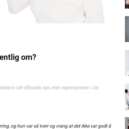
gentlig om?
tavis sitt offisielle syn, men representerer i sin
ng, og hun var så tverr og vrang at det ikke var godt å