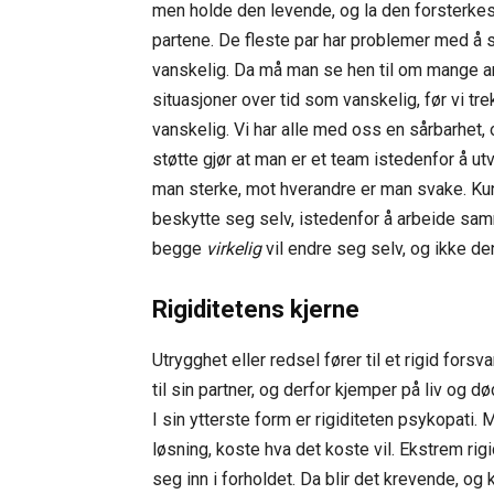
men holde den levende, og la den forsterkes 
partene. De fleste par har problemer med å se 
vanskelig. Da må man se hen til om mange a
situasjoner over tid som vanskelig, før vi tr
vanskelig. Vi har alle med oss en sårbarhet, 
støtte gjør at man er et team istedenfor å u
man sterke, mot hverandre er man svake. Kun i
beskytte seg selv, istedenfor å arbeide sam
begge
virkelig
vil endre seg selv, og ikke 
Rigiditetens kjerne
Utrygghet eller redsel fører til et rigid for
til sin partner, og derfor kjemper på liv og d
I sin ytterste form er rigiditeten psykopati. 
løsning, koste hva det koste vil. Ekstrem rig
seg inn i forholdet. Da blir det krevende, og 