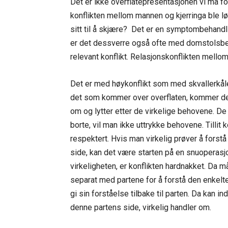
Det er ikke overflatepresentasjonen vi må fo
konflikten mellom mannen og kjerringa ble løs
sitt til å skjære? Det er en symptombehandlin
er det dessverre også ofte med domstolsbeh
relevant konflikt. Relasjonskonflikten mellom 
Det er med høykonflikt som med skvallerkålen:
det som kommer over overflaten, kommer den d
om og lytter etter de virkelige behovene. De k
borte, vil man ikke uttrykke behovene. Tillit
respektert. Hvis man virkelig prøver å forstå
side, kan det være starten på en snuoperasjon
virkeligheten, er konflikten hardnakket. Da 
separat med partene for å forstå den enkelte
gi sin forståelse tilbake til parten. Da kan i
denne partens side, virkelig handler om.