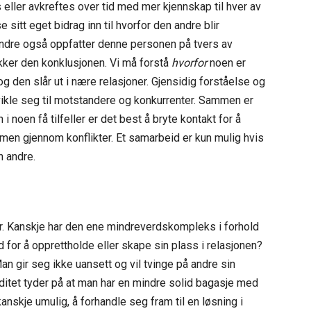
eller avkreftes over tid med mer kjennskap til hver av
sitt eget bidrag inn til hvorfor den andre blir
ndre også oppfatter denne personen på tvers av
ekker den konklusjonen. Vi må forstå
hvorfor
noen er
og den slår ut i nære relasjoner. Gjensidig forståelse og
tvikle seg til motstandere og konkurrenter. Sammen er
 noen få tilfeller er det best å bryte kontakt for å
men gjennom konflikter. Et samarbeid er kun mulig hvis
den andre.
svar. Kanskje har den ene mindreverdskompleks i forhold
ød for å opprettholde eller skape sin plass i relasjonen?
Man gir seg ikke uansett og vil tvinge på andre sin
iditet tyder på at man har en mindre solid bagasje med
kanskje umulig, å forhandle seg fram til en løsning i