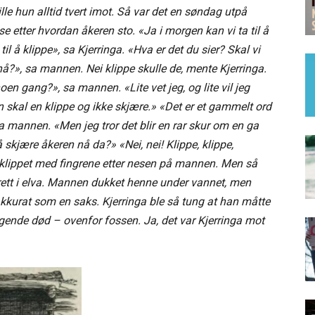
ille hun alltid tvert imot. Så var det en søndag utpå
 etter hvordan åkeren sto. «Ja i morgen kan vi ta til å
l å klippe», sa Kjerringa. «Hva er det du sier? Skal vi
r nå?», sa mannen. Nei klippe skulle de, mente Kjerringa.
en gang?», sa mannen. «Lite vet jeg, og lite vil jeg
en skal en klippe og ikke skjære.» «Det er et gammelt ord
a mannen. «Men jeg tror det blir en rar skur om en ga
å skjære åkeren nå da?» «Nei, nei! Klippe, klippe,
g klippet med fingrene etter nesen på mannen. Men så
rett i elva. Mannen dukket henne under vannet, men
akkurat som en saks. Kjerringa ble så tung at han måtte
ggende død – ovenfor fossen. Ja, det var Kjerringa mot