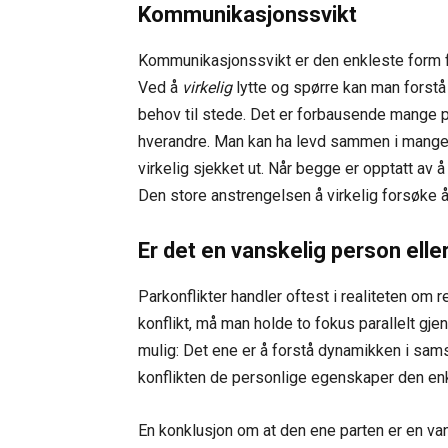
Kommunikasjonssvikt
Kommunikasjonssvikt er den enkleste form for
Ved å
virkelig
lytte og spørre kan man forst
behov til stede. Det er forbausende mange par
hverandre. Man kan ha levd sammen i mange
virkelig sjekket ut. Når begge er opptatt av å h
Den store anstrengelsen å virkelig forsøke å 
Er det en vanskelig person elle
Parkonflikter handler oftest i realiteten om 
konflikt, må man holde to fokus parallelt g
mulig: Det ene er å forstå dynamikken i sams
konflikten de personlige egenskaper den enk
En konklusjon om at den ene parten er en v