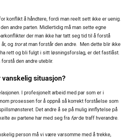
 konflikt å håndtere, fordi man reelt sett ikke er uenig.
å den andre parten. Midlertidig må man sette egne
konflikter der man ikke har tatt seg tid til å forstå
 år, og
tror
at man forstår den andre. Men dette blir ikke
a rett og bli fulgt i sitt løsningsforslag, er det fastlåst.
forstå den andre uteblir.
r vanskelig situasjon?
relasjonen. I profesjonelt arbeid med par som er i
jennom prosessen for å oppnå så korrekt forståelse som
pillsmønsteret. Det andre å se på mulig innflytelse på
elte av partene har med seg fra
før
de traff hverandre.
anskelig person må vi være varsomme med å trekke,