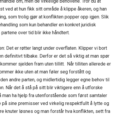
rhandle om, men de virkelige behovene. Tror du at
t ved at hun fikk sitt område å klippe åkeren, og han
g, som trolig gjør at konflikten popper opp igjen. Slik
andling som kun behandler en konkret juridisk
partene over tid blir ikke håndtert.
 Det er røtter langt under overflaten. Klipper vi bort
efinitivt tilbake. Derfor er det så viktig at man spør
ommer sjelden fram uten tillitt. Når tilliten allerede er
 kommer ikke uten at man føler seg forstått og
 den andre parten, og midlertidig legger egne behov til
. Når det å stå på sitt blir viktigere enn å utforske
må man ha hjelp fra utenforstående som først samtaler
 på sine premisser ved virkelig respektfullt å lytte og
ndre knuter løsnes og man forstår hva konflikten, sett fra