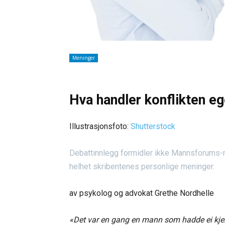
Meninger
Hva handler konflikten e
Illustrasjonsfoto:
Shutterstock
Debattinnlegg formidler ikke Mannsforums-net
helhet skribentenes personlige meninger.
av psykolog og advokat Grethe Nordhelle
«Det var en gang en mann som hadde ei kjerri