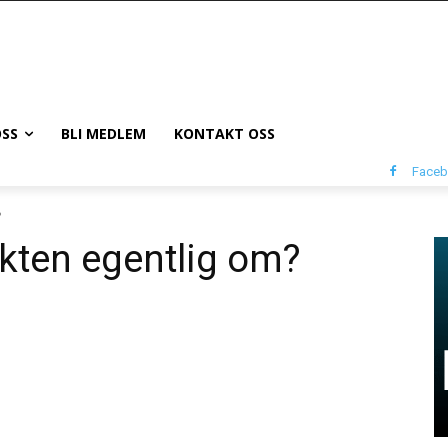
SS
BLI MEDLEM
KONTAKT OSS
Face
?
ikten egentlig om?