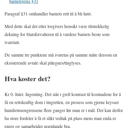
barnelovens §31
Paragraf §31 omhandler barnets rett til å bli hørt.
Med dette skal det etter lovgivers hensikt være tilstrekkelig
dekning for Statsforvalteren til å vurdere barnets beste som
ivaretatt.
De samme tre punktene må ivaretas på samme måte dersom en
eksisterende avtale skal påtegnes/tinglyses.
Hva koster det?
Kr 0. Intet. Ingenting. Det står i grell kontrast til kostnadene for å
få en rettskraftig dom i tingretten, en prosess som gjerne krysser
hundretusengrensene flere ganger før man er i mål. Det kan derfor
ha store fordeler å få et slikt vedtak på plass mens man enda er
enige og samarbeider noenlunde bra.