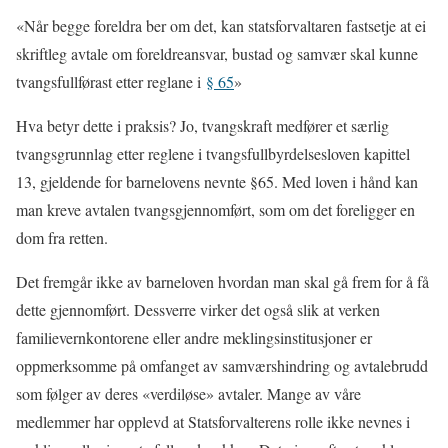
«Når begge foreldra ber om det, kan statsforvaltaren fastsetje at ei
skriftleg avtale om foreldreansvar, bustad og samvær skal kunne
tvangsfullførast etter reglane i
§ 65
»
Hva betyr dette i praksis? Jo, tvangskraft medfører et særlig
tvangsgrunnlag etter reglene i tvangsfullbyrdelsesloven kapittel
13, gjeldende for barnelovens nevnte §65. Med loven i hånd kan
man kreve avtalen tvangsgjennomført, som om det foreligger en
dom fra retten.
Det fremgår ikke av barneloven hvordan man skal gå frem for å få
dette gjennomført. Dessverre virker det også slik at verken
familievernkontorene eller andre meklingsinstitusjoner er
oppmerksomme på omfanget av samværshindring og avtalebrudd
som følger av deres «verdiløse» avtaler. Mange av våre
medlemmer har opplevd at Statsforvalterens rolle ikke nevnes i