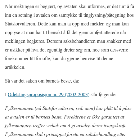
Når meklingen er begjært, og avtalen skal utformes, er det lurt å få
inn en setning i avtalen om samtykke til tinglysning/påtegning hos
Statsforvalteren. Dette kan man ta opp med mekler, og man kan
opplyse at man har til hensikt å få det gjennomført allerede når
meklingen begjæres. Dersom saksbehandleren man snakker med
er usikker på hva det egentlig dreier seg om, noe som dessverre
forekommer litt for ofte, kan du gjerne henvise til denne
artikkelen.
Så var det saken om barnets beste, da:
I
Odelstingsproposisjon nr. 29 (2002-2003)
står følgende:
Fylkesmannen (nå Statsforvalteren, red. anm) har plikt til å påse
at avtalen er til barnets beste. Foreldrene er ikke garantert at
fylkesmannen treffer vedtak om å gi avtalen deres tvangskraft.
Fylkesmannen skal i prinsippet foreta en saksbehandling etter