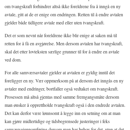
om tvangskraft forhindrer altså ikke foreldrene fra å inngå en ny
avtale, gitt at de er enige om endringen. Retten til å endre avtalen
gjelder både tidligere avtale med eller uten tvangskraft.
Det er som nevnt når foreldrene ikke blir enige at saken må til
retten for å få en avgjørelse. Men dersom avtalen har tvangskraft,
skal det etter lovteksten særlige grunner til for å endre en avtale
ved dom.
For alle samværsavtaler gjelder at avtalen er gyldig inntil det
foreligger en ny. Vær oppmerksom på at dersom det inngås en ny
avtaler med endringer, bortfaller også vedtaket om tvangskraft.
Prosessen må altså gjentas med samme fremgangsmåte dersom
man ønsker å opprettholde tvangskraft også i den endrede avtalen.
Det kan derfor være lønnsomt å legge inn en setning om at man
kan gjøre midlertidige og tidsbegrensede justeringer i feks
samværsgjennomføring dersom man har behov for det, uten at det