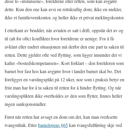
disse to «instansene», foreldrene eller retten, som kan avgjøre
dette. Kun den ene kan avsi en rettskraftig dom; ikke en mekler,
ikke et familievernkontor, og heller ikke et privat meklingskontor.
I etterkant av bruddet, når avtalen er satt i drift, oppstår det av og
til (alt for ofte) konflikter hvor foreldrene er uenige. For å få
avklart eller endret situasjonen må derfor den ene part ta saken til
retten. Dette gjelder ofte ved flytting, som ligger innunder det vi
kaller «bostedskompetansen». Kort forklart – den forelderen som
barnet bor fast hos kan avgjøre hvor i landet barnet skal bo. Det
foreligger en varslingsplikt på 12 uker, noe som i praksis betyr en
frist man har for å ta saken til retten for å hindre flytting. Og når
varslingsplikten ikke overholdes av den som flytter, finnes heller
ingen sanksjonsmidler.
Først når retten har avsagt en dom om det, kan man iverksette
tvangstiltak. Etter
barnelovens §65
kan tvangsfullføring skje ved