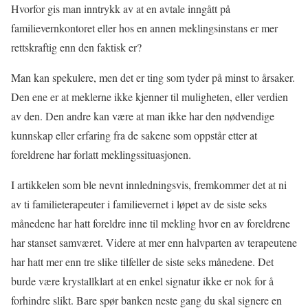
Hvorfor gis man inntrykk av at en avtale inngått på
familievernkontoret eller hos en annen meklingsinstans er mer
rettskraftig enn den faktisk er?
Man kan spekulere, men det er ting som tyder på minst to årsaker.
Den ene er at meklerne ikke kjenner til muligheten, eller verdien
av den. Den andre kan være at man ikke har den nødvendige
kunnskap eller erfaring fra de sakene som oppstår etter at
foreldrene har forlatt meklingssituasjonen.
I artikkelen som ble nevnt innledningsvis, fremkommer det at ni
av ti familieterapeuter i familievernet i løpet av de siste seks
månedene har hatt foreldre inne til mekling hvor en av foreldrene
har stanset samværet. Videre at mer enn halvparten av terapeutene
har hatt mer enn tre slike tilfeller de siste seks månedene. Det
burde være krystallklart at en enkel signatur ikke er nok for å
forhindre slikt. Bare spør banken neste gang du skal signere en