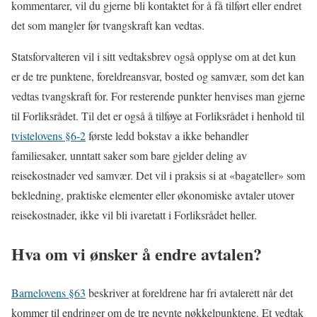
kommentarer, vil du gjerne bli kontaktet for å få tilført eller endret
det som mangler før tvangskraft kan vedtas.
Statsforvalteren vil i sitt vedtaksbrev også opplyse om at det kun
er de tre punktene, foreldreansvar, bosted og samvær, som det kan
vedtas tvangskraft for. For resterende punkter henvises man gjerne
til Forliksrådet. Til det er også å tilføye at Forliksrådet i henhold til
tvistelovens §6-2
første ledd bokstav a ikke behandler
familiesaker, unntatt saker som bare gjelder deling av
reisekostnader ved samvær. Det vil i praksis si at «bagateller» som
bekledning, praktiske elementer eller økonomiske avtaler utover
reisekostnader, ikke vil bli ivaretatt i Forliksrådet heller.
Hva om vi ønsker å endre avtalen?
Barnelovens §63
beskriver at foreldrene har fri avtalerett når det
kommer til endringer om de tre nevnte nøkkelpunktene. Et vedtak