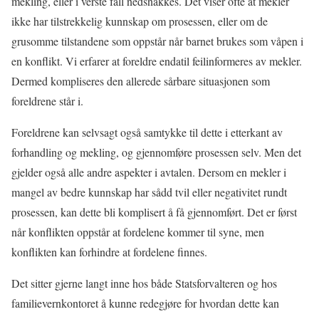
mekling, eller i verste fall nedsnakkes. Det viser ofte at mekler
ikke har tilstrekkelig kunnskap om prosessen, eller om de
grusomme tilstandene som oppstår når barnet brukes som våpen i
en konflikt. Vi erfarer at foreldre endatil feilinformeres av mekler.
Dermed kompliseres den allerede sårbare situasjonen som
foreldrene står i.
Foreldrene kan selvsagt også samtykke til dette i etterkant av
forhandling og mekling, og gjennomføre prosessen selv. Men det
gjelder også alle andre aspekter i avtalen. Dersom en mekler i
mangel av bedre kunnskap har sådd tvil eller negativitet rundt
prosessen, kan dette bli komplisert å få gjennomført. Det er først
når konflikten oppstår at fordelene kommer til syne, men
konflikten kan forhindre at fordelene finnes.
Det sitter gjerne langt inne hos både Statsforvalteren og hos
familievernkontoret å kunne redegjøre for hvordan dette kan