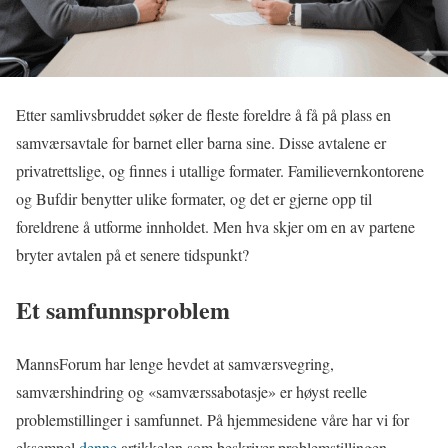
Etter samlivsbruddet søker de fleste foreldre å få på plass en
samværsavtale for barnet eller barna sine. Disse avtalene er
privatrettslige, og finnes i utallige formater. Familievernkontorene
og Bufdir benytter ulike formater, og det er gjerne opp til
foreldrene å utforme innholdet. Men hva skjer om en av partene
bryter avtalen på et senere tidspunkt?
Et samfunnsproblem
MannsForum har lenge hevdet at samværsvegring,
samværshindring og «samværssabotasje» er høyst reelle
problemstillinger i samfunnet. På hjemmesidene våre har vi for
eksempel
denne
artikkelen som beskriver problemstillingen.