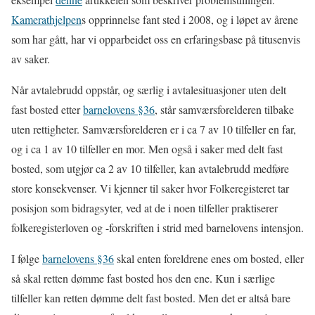
Kamerathjelpen
s opprinnelse fant sted i 2008, og i løpet av årene
som har gått, har vi opparbeidet oss en erfaringsbase på titusenvis
av saker.
Når avtalebrudd oppstår, og særlig i avtalesituasjoner uten delt
fast bosted etter
barnelovens §36
, står samværsforelderen tilbake
uten rettigheter. Samværsforelderen er i ca 7 av 10 tilfeller en far,
og i ca 1 av 10 tilfeller en mor. Men også i saker med delt fast
bosted, som utgjør ca 2 av 10 tilfeller, kan avtalebrudd medføre
store konsekvenser. Vi kjenner til saker hvor Folkeregisteret tar
posisjon som bidragsyter, ved at de i noen tilfeller praktiserer
folkeregisterloven og -forskriften i strid med barnelovens intensjon.
I følge
barnelovens §36
skal enten foreldrene enes om bosted, eller
så skal retten dømme fast bosted hos den ene. Kun i særlige
tilfeller kan retten dømme delt fast bosted. Men det er altså bare