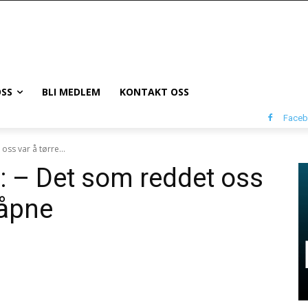
SS
BLI MEDLEM
KONTAKT OSS
Face
oss var å tørre...
a: – Det som reddet oss
 åpne