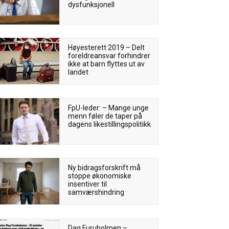
dysfunksjonell
Høyesterett 2019 – Delt
foreldreansvar forhindrer
ikke at barn flyttes ut av
landet
FpU-leder: – Mange unge
menn føler de taper på
dagens likestillingspolitikk
Ny bidragsforskrift må
stoppe økonomiske
insentiver til
samværshindring
Dag Furuholmen –