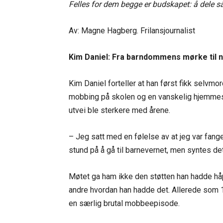
Felles for dem begge er budskapet: å dele så
Av: Magne Hagberg. Frilansjournalist
Kim Daniel: Fra barndommens mørke til 
Kim Daniel forteller at han først fikk selvm
mobbing på skolen og en vanskelig hjemmesi
utvei ble sterkere med årene.
– Jeg satt med en følelse av at jeg var fange
stund på å gå til barnevernet, men syntes det 
Møtet ga ham ikke den støtten han hadde håpet
andre hvordan han hadde det. Allerede som 1
en særlig brutal mobbeepisode.