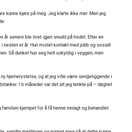
bare kunne kjøre på meg. Jeg klarte ikke mer. Men jeg
de.
r senere ble livet igjen snudd på hodet. Etter en
ll i nesten et år. Hun mistet kontakt med jobb og sosialt
nen. Så dunket hun seg helt uskyldig i veggen, men
 ny hjernerystelse, og at jeg ville være sengeliggende i
anker. I ti måneder var det alt jeg tenkte på – døgnet
 familien kjempet for å få henne innlagt og behandlet.
te, sendte meldinger og minnet meg på at dette kunne