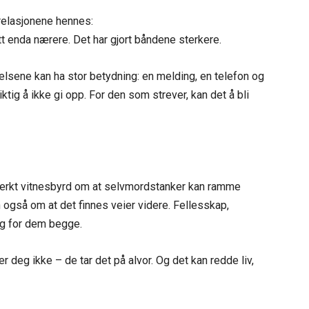
 relasjonene hennes:
tt enda nærere. Det har gjort båndene sterkere.
lsene kan ha stor betydning: en melding, en telefon og
viktig å ikke gi opp. For den som strever, kan det å bli
sterkt vitnesbyrd om at selvmordstanker kan ramme
også om at det finnes veier videre. Fellesskap,
tig for dem begge.
r deg ikke – de tar det på alvor. Og det kan redde liv,