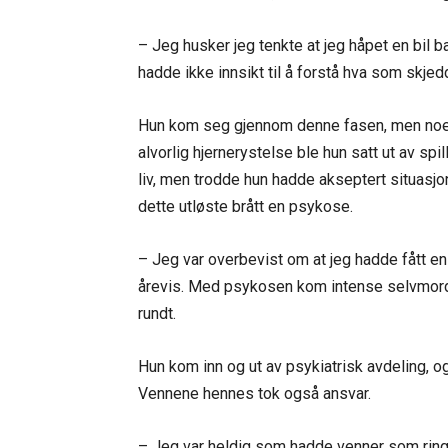
– Jeg husker jeg tenkte at jeg håpet en bil 
hadde ikke innsikt til å forstå hva som skjed
Hun kom seg gjennom denne fasen, men noen å
alvorlig hjernerystelse ble hun satt ut av spi
liv, men trodde hun hadde akseptert situasjo
dette utløste brått en psykose.
– Jeg var overbevist om at jeg hadde fått en
årevis. Med psykosen kom intense selvmordst
rundt.
Hun kom inn og ut av psykiatrisk avdeling, og
Vennene hennes tok også ansvar.
– Jeg var heldig som hadde venner som ring