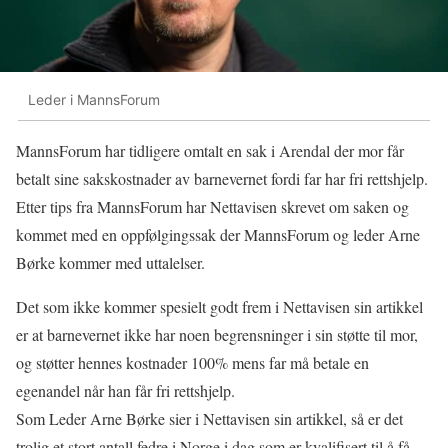
Leder i MannsForum
MannsForum har tidligere omtalt en sak i Arendal der mor får
betalt sine sakskostnader av barnevernet fordi far har fri rettshjelp.
Etter tips fra MannsForum har Nettavisen skrevet om saken og
kommet med en oppfølgingssak der MannsForum og leder Arne
Børke kommer med uttalelser.
Det som ikke kommer spesielt godt frem i Nettavisen sin artikkel
er at barnevernet ikke har noen begrensninger i sin støtte til mor,
og støtter hennes kostnader 100% mens far må betale en
egenandel når han får fri rettshjelp.
Som Leder Arne Børke sier i Nettavisen sin artikkel, så er det
trolig et stort antall fedre i Norge i dag som er kvalifisert til å få