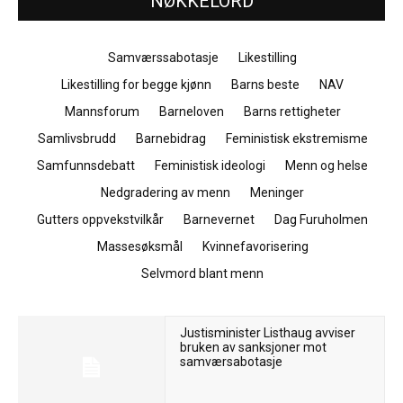
NØKKELORD
Samværssabotasje
Likestilling
Likestilling for begge kjønn
Barns beste
NAV
Mannsforum
Barneloven
Barns rettigheter
Samlivsbrudd
Barnebidrag
Feministisk ekstremisme
Samfunnsdebatt
Feministisk ideologi
Menn og helse
Nedgradering av menn
Meninger
Gutters oppvekstvilkår
Barnevernet
Dag Furuholmen
Massesøksmål
Kvinnefavorisering
Selvmord blant menn
Justisminister Listhaug avviser
bruken av sanksjoner mot
samværsabotasje