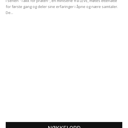
I serien "Takk for praten", en miniserie fra LEVE, møtes etterlatte
for første gang og deler sine erfaringer i åpne og nære samtaler.
De...