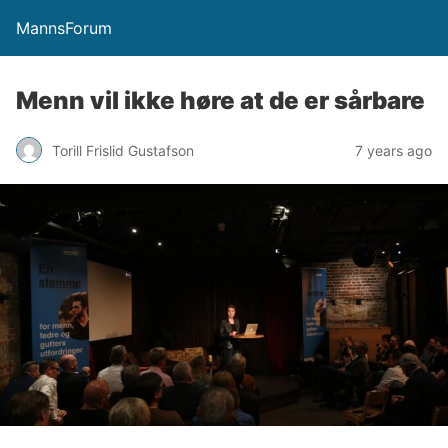
MannsForum
Menn vil ikke høre at de er sårbare
Torill Frislid Gustafson
7 years ago