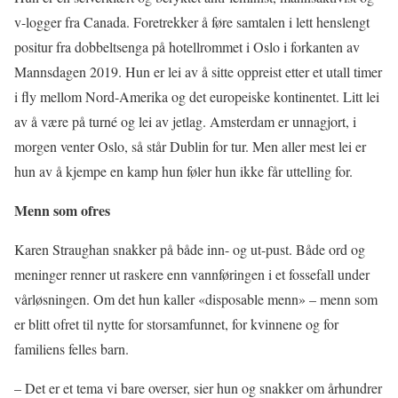
v-logger fra Canada. Foretrekker å føre samtalen i lett henslengt
positur fra dobbeltsenga på hotellrommet i Oslo i forkanten av
Mannsdagen 2019. Hun er lei av å sitte oppreist etter et utall timer
i fly mellom Nord-Amerika og det europeiske kontinentet. Litt lei
av å være på turné og lei av jetlag. Amsterdam er unnagjort, i
morgen venter Oslo, så står Dublin for tur. Men aller mest lei er
hun av å kjempe en kamp hun føler hun ikke får uttelling for.
Menn som ofres
Karen Straughan snakker på både inn- og ut-pust. Både ord og
meninger renner ut raskere enn vannføringen i et fossefall under
vårløsningen. Om det hun kaller «disposable menn» – menn som
er blitt ofret til nytte for storsamfunnet, for kvinnene og for
familiens felles barn.
– Det er et tema vi bare overser, sier hun og snakker om århundrer