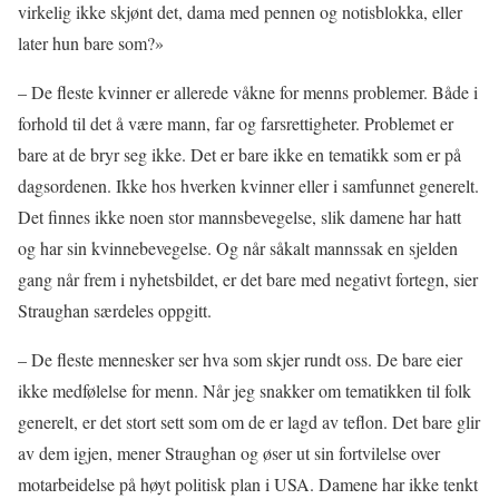
virkelig ikke skjønt det, dama med pennen og notisblokka, eller
later hun bare som?»
– De fleste kvinner er allerede våkne for menns problemer. Både i
forhold til det å være mann, far og farsrettigheter. Problemet er
bare at de bryr seg ikke. Det er bare ikke en tematikk som er på
dagsordenen. Ikke hos hverken kvinner eller i samfunnet generelt.
Det finnes ikke noen stor mannsbevegelse, slik damene har hatt
og har sin kvinnebevegelse. Og når såkalt mannssak en sjelden
gang når frem i nyhetsbildet, er det bare med negativt fortegn, sier
Straughan særdeles oppgitt.
– De fleste mennesker ser hva som skjer rundt oss. De bare eier
ikke medfølelse for menn. Når jeg snakker om tematikken til folk
generelt, er det stort sett som om de er lagd av teflon. Det bare glir
av dem igjen, mener Straughan og øser ut sin fortvilelse over
motarbeidelse på høyt politisk plan i USA. Damene har ikke tenkt