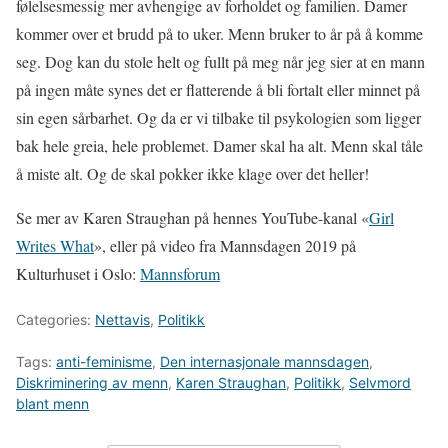
følelsesmessig mer avhengige av forholdet og familien. Damer
kommer over et brudd på to uker. Menn bruker to år på å komme
seg. Dog kan du stole helt og fullt på meg når jeg sier at en mann
på ingen måte synes det er flatterende å bli fortalt eller minnet på
sin egen sårbarhet. Og da er vi tilbake til psykologien som ligger
bak hele greia, hele problemet. Damer skal ha alt. Menn skal tåle
å miste alt. Og de skal pokker ikke klage over det heller!
Se mer av Karen Straughan på hennes YouTube-kanal «
Girl
Writes What
», eller på video fra Mannsdagen 2019 på
Kulturhuset i Oslo:
Mannsforum
Categories:
Nettavis
,
Politikk
Tags:
anti-feminisme
,
Den internasjonale mannsdagen
,
Diskriminering av menn
,
Karen Straughan
,
Politikk
,
Selvmord
blant menn