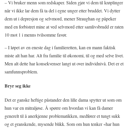
– Vi bruker menn som redskaper. Siden gjør vi dem til krøplinger
når vi ikke lar dem få ta del i egne unger etter bruddet. Vi dytter
dem ut i depresjon og selvmord, mener Straughan og påpeker
med en forbistret mine at ved selvmord etter samlivsbrudd er raten
10 mot 1 i menns tvilsomme favør.
– I løpet av en eneste dag i familieretten, kan en mann faktisk
miste alt han har. Alt fra familie til økonomi, til og med selve livet.
Men alt dette har konsekvenser langt ut over individnivå. Det er et
samfunnsproblem.
Bryr seg ikke
Det er ganske heftige påstander den lille dama spytter ut som om
hun var en mitraljøse. Å spørre om hvordan vi kan få damer
generelt til å anerkjenne problematikken, medfører et tungt sukk
og et granskende, mysende blikk. Som om hun tenker «har hun