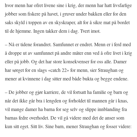
hvor menn har ofret livene sine i krig, der menn har hatt livsfarlige
jobber som fiskere på havet, i gruver under bakken eller for den
saks skyld i toppen av en skyskraper, alt for å sikre mat på bordet
til de hjemme. Ingen takker dem i dag. Tvert imot.
– Nå er tidene forandret. Samfunnet er endret. Menn er i ferd med
å droppe ut av samfunnet på andre måter enn ved å ofre livet i krig
eller på jobb. Og det har store konsekvenser for oss alle. Damer
har sørget for en slags «catch 22» for menn, sier Straughan og
mener at kvinnene i dag sitter med både bukta og begge endene.
– De jobber og gjør karriere, de vil fortsatt ha familie og barn og
når det ikke går bra i lengden og forholdet til mannen går i knas,
vil mange damer ha barna for seg selv og slippe innblanding fra
barnas fedre overhodet. De vil gå videre med det de anser som
kun sitt eget. Sitt liv. Sine barn, mener Straughan og fosser videre: