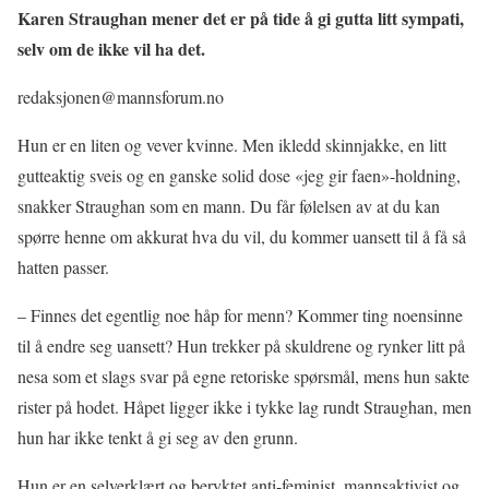
Karen Straughan mener det er på tide å gi gutta litt sympati,
selv om de ikke vil ha det.
redaksjonen@mannsforum.no
Hun er en liten og vever kvinne. Men ikledd skinnjakke, en litt
gutteaktig sveis og en ganske solid dose «jeg gir faen»-holdning,
snakker Straughan som en mann. Du får følelsen av at du kan
spørre henne om akkurat hva du vil, du kommer uansett til å få så
hatten passer.
– Finnes det egentlig noe håp for menn? Kommer ting noensinne
til å endre seg uansett? Hun trekker på skuldrene og rynker litt på
nesa som et slags svar på egne retoriske spørsmål, mens hun sakte
rister på hodet. Håpet ligger ikke i tykke lag rundt Straughan, men
hun har ikke tenkt å gi seg av den grunn.
Hun er en selverklært og beryktet anti-feminist, mannsaktivist og