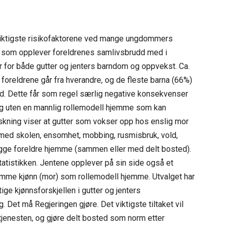
 viktigste risikofaktorene ved mange ungdommers
er som opplever foreldrenes samlivsbrudd med i
for både gutter og jenters barndom og oppvekst. Ca.
foreldrene går fra hverandre, og de fleste barna (66%)
dd. Dette får som regel særlig negative konsekvenser
g uten en mannlig rollemodell hjemme som kan
skning viser at gutter som vokser opp hos enslig mor
r med skolen, ensomhet, mobbing, rusmisbruk, vold,
gge foreldre hjemme (sammen eller med delt bosted).
atistikken. Jentene opplever på sin side også et
 samme kjønn (mor) som rollemodell hjemme. Utvalget har
tige kjønnsforskjellen i gutter og jenters
. Det må Regjeringen gjøre. Det viktigste tiltaket vil
jenesten, og gjøre delt bosted som norm etter