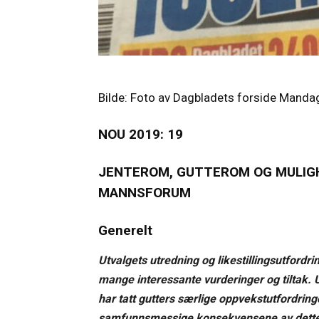
Bilde: Foto av Dagbladets forside Mand
NOU 2019: 19
JENTEROM, GUTTEROM OG MULI
MANNSFORUM
Generelt
Utvalgets utredning og likestillingsutfordr
mange interessante vurderinger og tiltak. 
har tatt gutters særlige oppvekstutfordringer
samfunnsmessige konsekvensene av dette i e