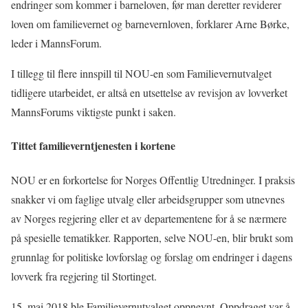
endringer som kommer i barneloven, før man deretter reviderer
loven om familievernet og barnevernloven, forklarer Arne Børke,
leder i MannsForum.
I tillegg til flere innspill til NOU-en som Familievernutvalget
tidligere utarbeidet, er altså en utsettelse av revisjon av lovverket
MannsForums viktigste punkt i saken.
Tittet familieverntjenesten i kortene
NOU er en forkortelse for Norges Offentlig Utredninger. I praksis
snakker vi om faglige utvalg eller arbeidsgrupper som utnevnes
av Norges regjering eller et av departementene for å se nærmere
på spesielle tematikker. Rapporten, selve NOU-en, blir brukt som
grunnlag for politiske lovforslag og forslag om endringer i dagens
lovverk fra regjering til Stortinget.
15. mai 2018 ble Familievernutvalget oppnevnt. Oppdraget var å