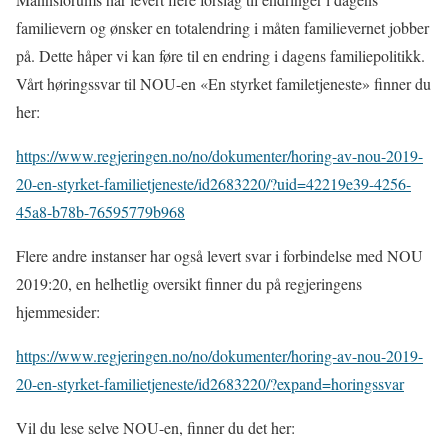
familievern og ønsker en totalendring i måten familievernet jobber
på. Dette håper vi kan føre til en endring i dagens familiepolitikk.
Vårt høringssvar til NOU-en «En styrket familetjeneste» finner du
her:
https://www.regjeringen.no/no/dokumenter/horing-av-nou-2019-
20-en-styrket-familietjeneste/id2683220/?uid=42219e39-4256-
45a8-b78b-76595779b968
Flere andre instanser har også levert svar i forbindelse med NOU
2019:20, en helhetlig oversikt finner du på regjeringens
hjemmesider:
https://www.regjeringen.no/no/dokumenter/horing-av-nou-2019-
20-en-styrket-familietjeneste/id2683220/?expand=horingssvar
Vil du lese selve NOU-en, finner du det her: