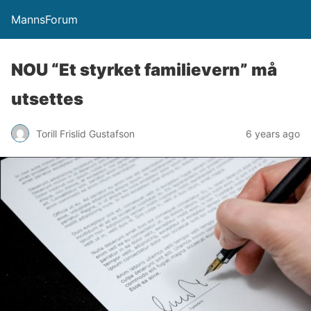
MannsForum
NOU “Et styrket familievern” må
utsettes
Torill Frislid Gustafson
6 years ago