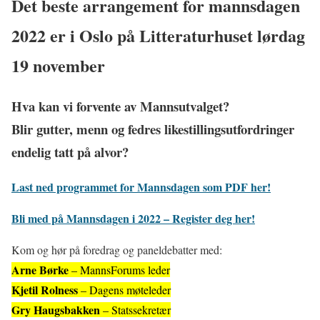
Det beste arrangement for mannsdagen
2022 er i Oslo på Litteraturhuset lørdag
19 november
Hva kan vi forvente av Mannsutvalget?
Blir gutter, menn og fedres likestillingsutfordringer
endelig tatt på alvor?
Last ned programmet for Mannsdagen som PDF her!
Bli med på Mannsdagen i 2022 – Register deg her!
Kom og hør på foredrag og paneldebatter med:
Arne Børke
– MannsForums leder
Kjetil Rolness
– Dagens møteleder
Gry Haugsbakken
– Statssekretær