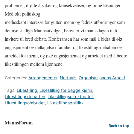
problemer, drøfte årsaker og konsekvenser, og finne løsninger.
Med økt politiskog
medieskapt interesse for gutter, menn og fedres utfordringer som
det nye statlige Mannsutvalget, benytter vi mannsdagen til å
invitere til bred debatt. Konferansen har som mål å bidra til økt
engasjement og deltagelse i familie- og likestillingsdebatten og
arbeidet for menn, og øke engasjementet og arbeidet med å bedre
likestillingen mellom kjønnene.
Categories:
Arrangementer
,
Nettavis
,
Organisasjonens Arbeid
Tags:
Likestilling
,
Likestilling for begge kjønn
,
Likestillingsdebatten
,
Likestillingsdirektoratet
,
Likestillingsombudet
,
Likestillingspolitikk
MannsForum
Back to top