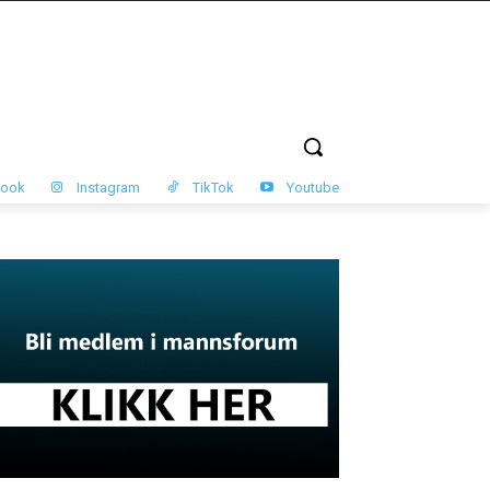
book
Instagram
TikTok
Youtube