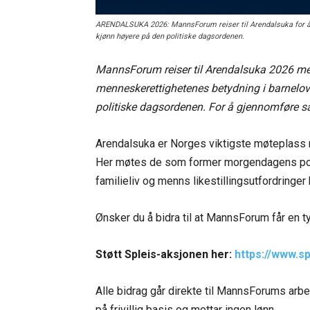
ARENDALSUKA 2026: MannsForum reiser til Arendalsuka for å set
kjønn høyere på den politiske dagsordenen.
MannsForum reiser til Arendalsuka 2026 med et
menneskerettighetenes betydning i barnelovs
politiske dagsordenen. For å gjennomføre sat
Arendalsuka er Norges viktigste møteplass m
Her møtes de som former morgendagens politi
familieliv og menns likestillingsutfordringer 
Ønsker du å bidra til at MannsForum får en
Støtt Spleis-aksjonen her:
https://www.s
Alle bidrag går direkte til MannsForums arbe
på frivillig basis og mottar ingen lønn.