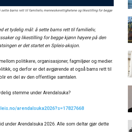
te barns rett til familieliv, menneskerettighetene og likestilling for begge
 tydelig mål: å sette barns rett til familieliv,
saker og likestilling for begge kjønn høyere på den
singen er det startet en Spleis-aksjon.
ellom politikere, organisasjoner, fagmiljøer og medier.
kk, og derfor er det avgjørende at også barns rett til
blir en del av den offentlige samtalen.
 tydelig stemme under Arendalsuka?
pleis.no/arendalsuka2026?s=17827668
id under Arendalsuka 2026. Alle som deltar gjør dette