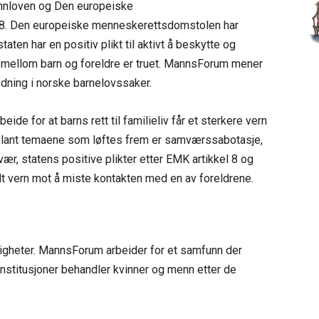
runnloven og Den europeiske
 8. Den europeiske menneskerettsdomstolen har
aten har en positiv plikt til aktivt å beskytte og
n mellom barn og foreldre er truet. MannsForum mener
ydning i norske barnelovssaker.
de for at barns rett til familieliv får et sterkere vern
Blant temaene som løftes frem er samværssabotasje,
r, statens positive plikter etter EMK artikkel 8 og
lt vern mot å miste kontakten med en av foreldrene.
ttigheter. MannsForum arbeider for et samfunn der
institusjoner behandler kvinner og menn etter de