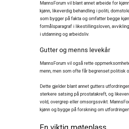
MannsForum vil blant annet arbeide for kjønns
kjønn, likeverdig behandling i politi, domstole
som bygger på fakta og omfatter begge kjøn
formålsparagraf i likestillingsloven, avvikl
i utdanning og arbeidsliv.
Gutter og menns levekår
MannsForum vil også rette oppmerksomheten
menn, men som ofte får begrenset politisk
Dette gjelder blant annet gutters utfordring
sterkere satsing på prostatakreft, og likeve
vold, overgrep eller omsorgssvikt. MannsFo
kjønn og bygge på forskning om utfordringen
En viktig møteplass