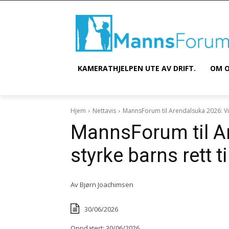
KAMERATHJELPEN UTE AV DRIFT.
OM O
Hjem
Nettavis
MannsForum til Arendalsuka 2026: Vil s
MannsForum til Ar
styrke barns rett ti
Av
Bjørn Joachimsen
30/06/2026
Oppdatert:
30/06/2026