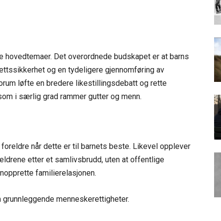
 hovedtemaer. Det overordnede budskapet er at barns
 rettssikkerhet og en tydeligere gjennomføring av
um løfte en bredere likestillingsdebatt og rette
m i særlig grad rammer gutter og menn.
foreldre når dette er til barnets beste. Likevel opplever
ldrene etter et samlivsbrudd, uten at offentlige
nopprette familierelasjonen.
 grunnleggende menneskerettigheter.