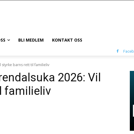
SS
BLI MEDLEM
KONTAKT OSS
Face
tyrke barns rett til familieliv
endalsuka 2026: Vil
l familieliv