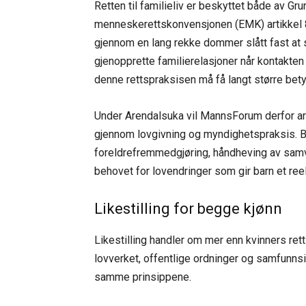
Retten til familieliv er beskyttet både av G
menneskerettskonvensjonen (EMK) artikkel
gjennom en lang rekke dommer slått fast at st
gjenopprette familierelasjoner når kontakte
denne rettspraksisen må få langt større bet
Under Arendalsuka vil MannsForum derfor arbei
gjennom lovgivning og myndighetspraksis. 
foreldrefremmedgjøring, håndheving av samvæ
behovet for lovendringer som gir barn et ree
Likestilling for begge kjønn
Likestilling handler om mer enn kvinners re
lovverket, offentlige ordninger og samfunns
samme prinsippene.