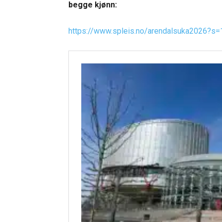
begge kjønn:
https://www.spleis.no/arendalsuka2026?s