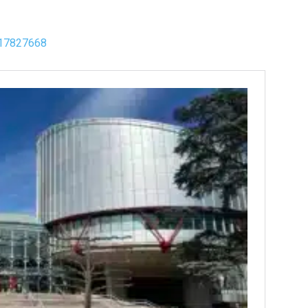
=17827668