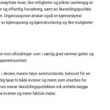
nøytrale lover, like rettigheter og plikter uavhengig av
r og offentlig forvaltning, samt en likestillingspolitikk
n. Organisasjonen ønsker også en kjønnsnøytral
ing av kjønnspoeng og kjønnskvotering og like muligheter
 mot utfordringer som i særlig grad rammer gutter og
 oppmerksomhet.
er i skolen, menns høye selvmordsrate, behovet for en
rdig hjelp til både kvinner og menn som utsettes for
rum mener likestillingspolitikken må omfatte begge
e kvinner og menn faktisk møter.