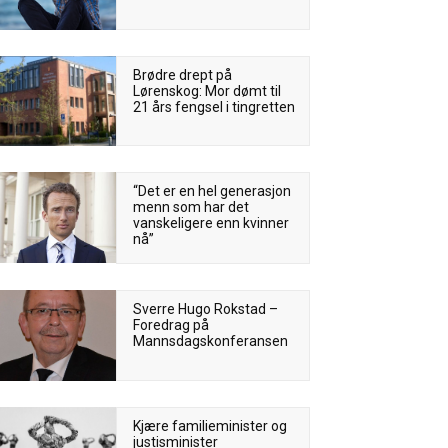
Brødre drept på
Lørenskog: Mor dømt til
21 års fengsel i tingretten
“­Det er en hel generasjon
menn som har det
vanskeligere enn kvinner
nå”
Sverre Hugo Rokstad –
Foredrag på
Mannsdagskonferansen
Kjære familieminister og
justisminister