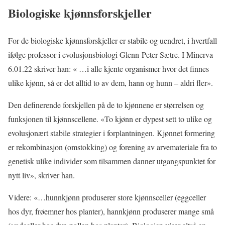
Biologiske kjønnsforskjeller
For de biologiske kjønnsforskjeller er stabile og uendret, i hvertfall
ifølge professor i evolusjonsbiologi Glenn-Peter Sætre. I Minerva
6.01.22 skriver han: « …i alle kjente organismer hvor det finnes
ulike kjønn, så er det alltid to av dem, hann og hunn – aldri fler».
Den definerende forskjellen på de to kjønnene er størrelsen og
funksjonen til kjønnscellene. «To kjønn er dypest sett to ulike og
evolusjonært stabile strategier i forplantningen. Kjønnet formering
er rekombinasjon (omstokking) og forening av arvemateriale fra to
genetisk ulike individer som tilsammen danner utgangspunktet for
nytt liv», skriver han.
Videre: «…hunnkjønn produserer store kjønnsceller (eggceller
hos dyr, frøemner hos planter), hannkjønn produserer mange små