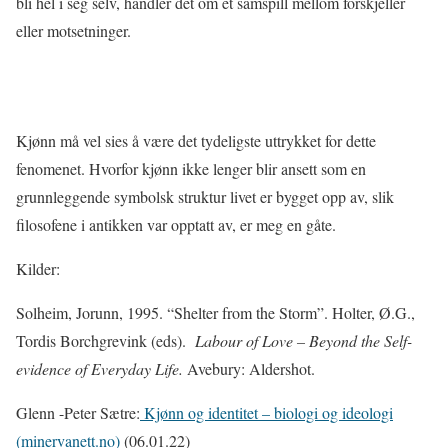
bli hel i seg selv, handler det om et samspill mellom forskjeller
eller motsetninger.
Kjønn må vel sies å være det tydeligste uttrykket for dette
fenomenet. Hvorfor kjønn ikke lenger blir ansett som en
grunnleggende symbolsk struktur livet er bygget opp av, slik
filosofene i antikken var opptatt av, er meg en gåte.
Kilder:
Solheim, Jorunn, 1995. “Shelter from the Storm”. Holter, Ø.G.,
Tordis Borchgrevink (eds).
Labour of Love – Beyond the Self-
evidence of Everyday Life.
Avebury: Aldershot.
Glenn -Peter Sætre:
Kjønn og identitet – biologi og ideologi
(minervanett.no)
(06.01.22)