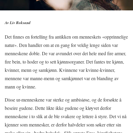
Av Liv Roksand
Det finnes en fortelling fra antikken om menneskets «opprinnelige
natur». Den handler om at en gang for veldig lenge siden var
menneskene doble. De var avrundet over det hele med fire armer,
fire bein, to hoder og to sett kjønnsorganer. Det fantes tre kjønn,
kvinner, menn og samkjønn. Kvinnene var kvinne-kvinner,
mennene var manne-menn og samkjønnet var en blanding av
mann og kvinne.
Disse ur-menneskene var sterke og ambisiøse, og de forsøkte å
beseire gudene. Dette likte ikke gudene og kløyvet derfor
menneskene i to slik at de ble svakere og lettere å styre. Det vi nå
kjenner som mennesker, er derfor halvdeler som søker etter sin
make eller sin «bedre halvdel». Slik oppsto Eros, kjærlighetens