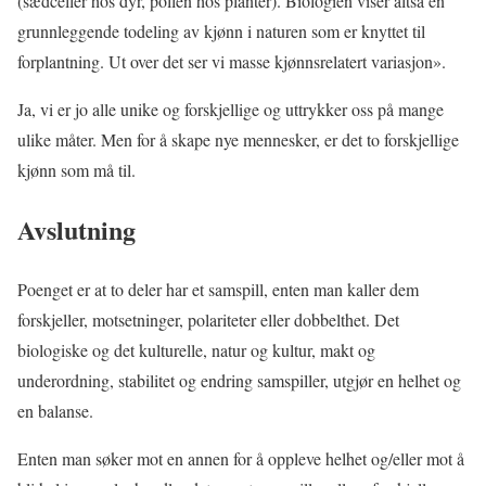
(sædceller hos dyr, pollen hos planter). Biologien viser altså en
grunnleggende todeling av kjønn i naturen som er knyttet til
forplantning. Ut over det ser vi masse kjønnsrelatert variasjon».
Ja, vi er jo alle unike og forskjellige og uttrykker oss på mange
ulike måter. Men for å skape nye mennesker, er det to forskjellige
kjønn som må til.
Avslutning
Poenget er at to deler har et samspill, enten man kaller dem
forskjeller, motsetninger, polariteter eller dobbelthet. Det
biologiske og det kulturelle, natur og kultur, makt og
underordning, stabilitet og endring samspiller, utgjør en helhet og
en balanse.
Enten man søker mot en annen for å oppleve helhet og/eller mot å