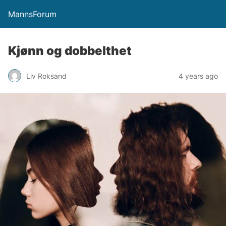
MannsForum
Kjønn og dobbelthet
Liv Roksand
4 years ago