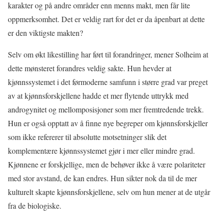
karakter og på andre områder enn menns makt, men får lite
oppmerksomhet. Det er veldig rart for det er da åpenbart at dette
er den viktigste makten?
Selv om økt likestilling har ført til forandringer, mener Solheim at
dette mønsteret forandres veldig sakte. Hun hevder at
kjønnssystemet i det førmoderne samfunn i større grad var preget
av at kjønnsforskjellene hadde et mer flytende uttrykk med
androgynitet og mellomposisjoner som mer fremtredende trekk.
Hun er også opptatt av å finne nye begreper om kjønnsforskjeller
som ikke refererer til absolutte motsetninger slik det
komplementære kjønnssystemet gjør i mer eller mindre grad.
Kjønnene er forskjellige, men de behøver ikke å være polariteter
med stor avstand, de kan endres. Hun sikter nok da til de mer
kulturelt skapte kjønnsforskjellene, selv om hun mener at de utgår
fra de biologiske.