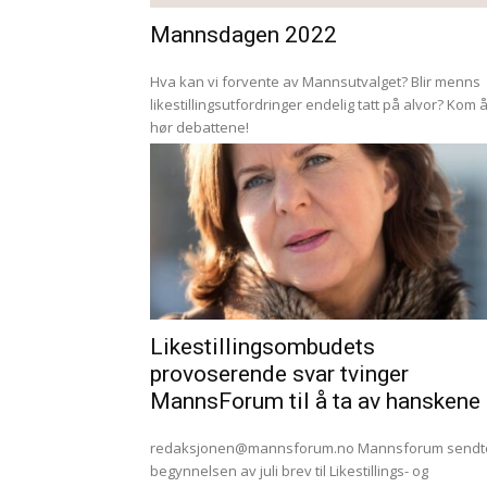
Mannsdagen 2022
Hva kan vi forvente av Mannsutvalget? Blir menns
likestillingsutfordringer endelig tatt på alvor? Kom 
hør debattene!
Likestillingsombudets
provoserende svar tvinger
MannsForum til å ta av hanskene
redaksjonen@mannsforum.no
Mannsforum sendte i
begynnelsen av juli brev til Likestillings- og