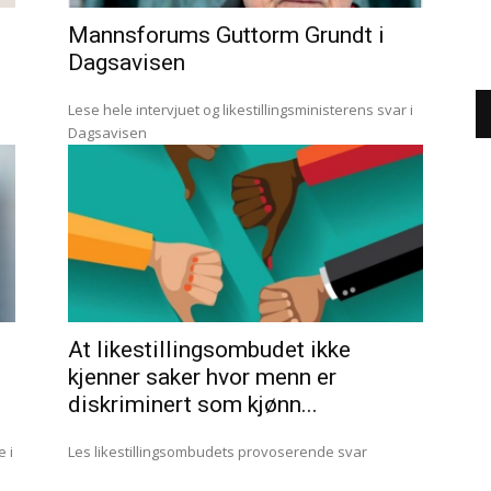
Mannsforums Guttorm Grundt i
Dagsavisen
å
Lese hele intervjuet og likestillingsministerens svar i
Dagsavisen
At likestillingsombudet ikke
kjenner saker hvor menn er
diskriminert som kjønn...
Les likestillingsombudets provoserende svar