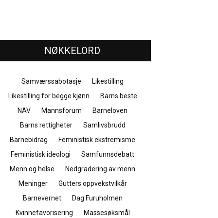
NØKKELORD
Samværssabotasje
Likestilling
Likestilling for begge kjønn
Barns beste
NAV
Mannsforum
Barneloven
Barns rettigheter
Samlivsbrudd
Barnebidrag
Feministisk ekstremisme
Feministisk ideologi
Samfunnsdebatt
Menn og helse
Nedgradering av menn
Meninger
Gutters oppvekstvilkår
Barnevernet
Dag Furuholmen
Kvinnefavorisering
Massesøksmål