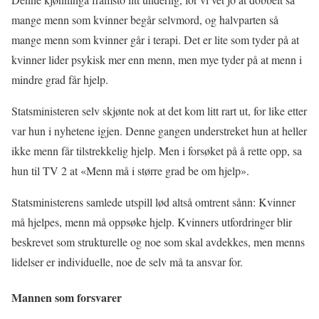
mange menn som kvinner begår selvmord, og halvparten så
mange menn som kvinner går i terapi. Det er lite som tyder på at
kvinner lider psykisk mer enn menn, men mye tyder på at menn i
mindre grad får hjelp.
Statsministeren selv skjønte nok at det kom litt rart ut, for like etter
var hun i nyhetene igjen. Denne gangen understreket hun at heller
ikke menn får tilstrekkelig hjelp. Men i forsøket på å rette opp, sa
hun til TV 2 at «Menn må i større grad be om hjelp».
Statsministerens samlede utspill lød altså omtrent sånn: Kvinner
må hjelpes, menn må oppsøke hjelp. Kvinners utfordringer blir
beskrevet som strukturelle og noe som skal avdekkes, men menns
lidelser er individuelle, noe de selv må ta ansvar for.
Mannen som forsvarer