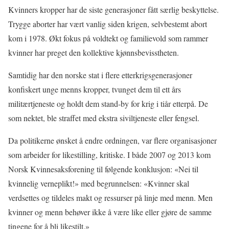
Kvinners kropper har de siste generasjoner fått særlig beskyttelse.
Trygge aborter har vært vanlig siden krigen, selvbestemt abort
kom i 1978. Økt fokus på voldtekt og familievold som rammer
kvinner har preget den kollektive kjønnsbevisstheten.
Samtidig har den norske stat i flere etterkrigsgenerasjoner
konfiskert unge menns kropper, tvunget dem til ett års
militærtjeneste og holdt dem stand-by for krig i tiår etterpå. De
som nektet, ble straffet med ekstra siviltjeneste eller fengsel.
Da politikerne ønsket å endre ordningen, var flere organisasjoner
som arbeider for likestilling, kritiske. I både 2007 og 2013 kom
Norsk Kvinnesaksforening til følgende konklusjon: «Nei til
kvinnelig verneplikt!» med begrunnelsen: «Kvinner skal
verdsettes og tildeles makt og ressurser på linje med menn. Men
kvinner og menn behøver ikke å være like eller gjøre de samme
tingene for å bli likestilt.»