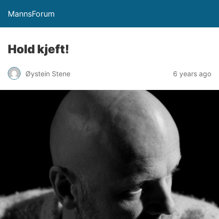
MannsForum
Hold kjeft!
Øystein Stene
6 years ago