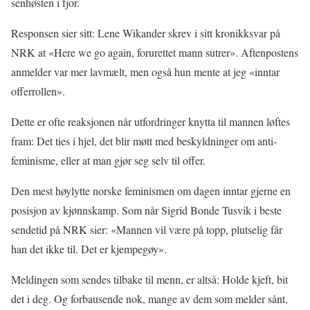
senhøsten i fjor.
Responsen sier sitt: Lene Wikander skrev i sitt kronikksvar på
NRK at «Here we go again, forurettet mann sutrer». Aftenpostens
anmelder var mer lavmælt, men også hun mente at jeg «inntar
offerrollen».
Dette er ofte reaksjonen når utfordringer knytta til mannen løftes
fram: Det ties i hjel, det blir møtt med beskyldninger om anti-
feminisme, eller at man gjør seg selv til offer.
Den mest høylytte norske feminismen om dagen inntar gjerne en
posisjon av kjønnskamp. Som når Sigrid Bonde Tusvik i beste
sendetid på NRK sier: «Mannen vil være på topp, plutselig får
han det ikke til. Det er kjempegøy».
Meldingen som sendes tilbake til menn, er altså: Holde kjeft, bit
det i deg. Og forbausende nok, mange av dem som melder sånt,