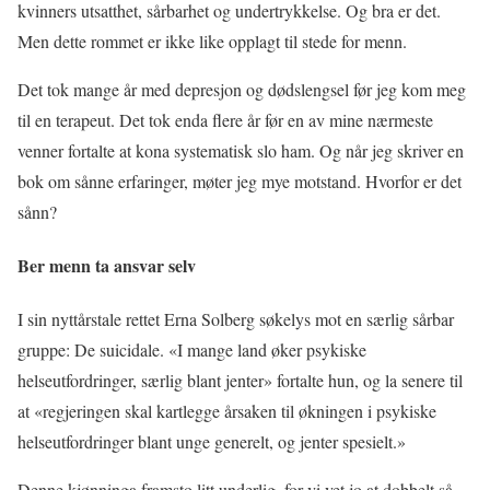
kvinners utsatthet, sårbarhet og undertrykkelse. Og bra er det.
Men dette rommet er ikke like opplagt til stede for menn.
Det tok mange år med depresjon og dødslengsel før jeg kom meg
til en terapeut. Det tok enda flere år før en av mine nærmeste
venner fortalte at kona systematisk slo ham. Og når jeg skriver en
bok om sånne erfaringer, møter jeg mye motstand. Hvorfor er det
sånn?
Ber menn ta ansvar selv
I sin nyttårstale rettet Erna Solberg søkelys mot en særlig sårbar
gruppe: De suicidale. «I mange land øker psykiske
helseutfordringer, særlig blant jenter» fortalte hun, og la senere til
at «regjeringen skal kartlegge årsaken til økningen i psykiske
helseutfordringer blant unge generelt, og jenter spesielt.»
Denne kjønninga framsto litt underlig, for vi vet jo at dobbelt så