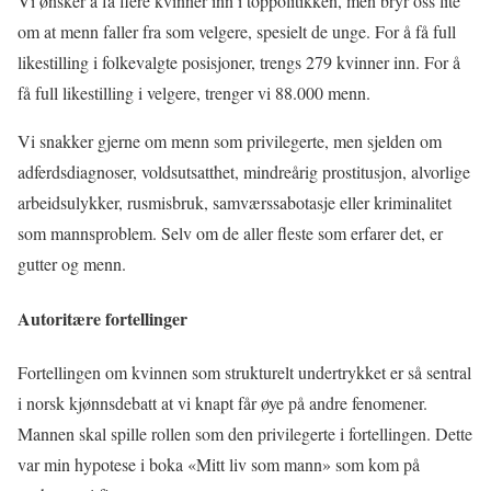
Vi ønsker å få flere kvinner inn i toppolitikken, men bryr oss lite
om at menn faller fra som velgere, spesielt de unge. For å få full
likestilling i folkevalgte posisjoner, trengs 279 kvinner inn. For å
få full likestilling i velgere, trenger vi 88.000 menn.
Vi snakker gjerne om menn som privilegerte, men sjelden om
adferdsdiagnoser, voldsutsatthet, mindreårig prostitusjon, alvorlige
arbeidsulykker, rusmisbruk, samværssabotasje eller kriminalitet
som mannsproblem. Selv om de aller fleste som erfarer det, er
gutter og menn.
Autoritære fortellinger
Fortellingen om kvinnen som strukturelt undertrykket er så sentral
i norsk kjønnsdebatt at vi knapt får øye på andre fenomener.
Mannen skal spille rollen som den privilegerte i fortellingen. Dette
var min hypotese i boka «Mitt liv som mann» som kom på