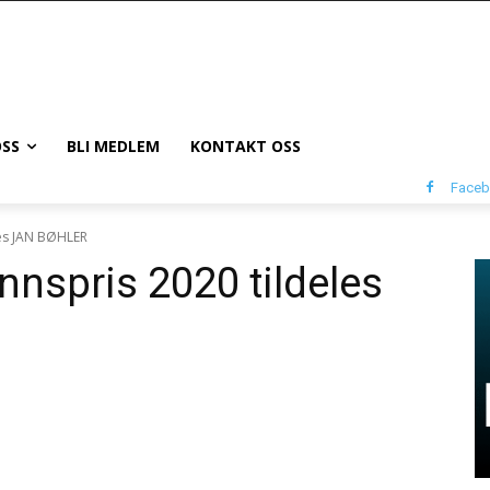
SS
BLI MEDLEM
KONTAKT OSS
Face
es JAN BØHLER
spris 2020 tildeles