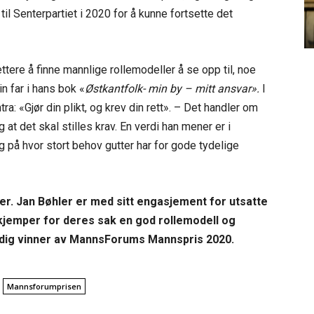
il Senterpartiet i 2020 for å kunne fortsette det
ettere å finne mannlige rollemodeller å se opp til, noe
n far i hans bok «
Østkantfolk- min by – mitt ansvar».
I
: «Gjør din plikt, og krev din rett». – Det handler om
t det skal stilles krav. En verdi han mener er i
 på hvor stort behov gutter har for gode tydelige
ber. Jan Bøhler er med sitt engasjement for utsatte
kjemper for deres sak en god rollemodell og
erdig vinner av MannsForums Mannspris 2020.
Mannsforumprisen