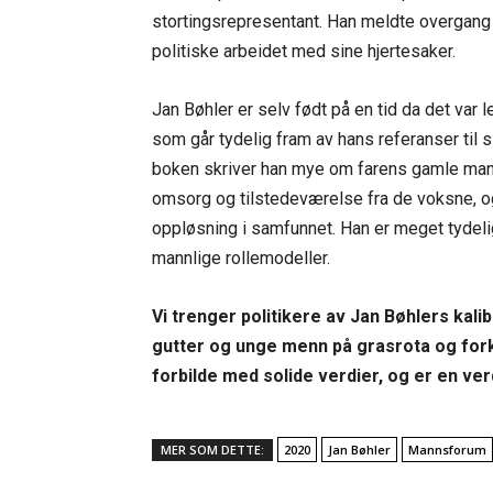
stortingsrepresentant. Han meldte overgang t
politiske arbeidet med sine hjertesaker.
Jan Bøhler er selv født på en tid da det var l
som går tydelig fram av hans referanser til si
boken skriver han mye om farens gamle mantra
omsorg og tilstedeværelse fra de voksne, og a
oppløsning i samfunnet. Han er meget tydelig
mannlige rollemodeller.
Vi trenger politikere av Jan Bøhlers kali
gutter og unge menn på grasrota og for
forbilde med solide verdier, og er en v
MER SOM DETTE:
2020
Jan Bøhler
Mannsforum