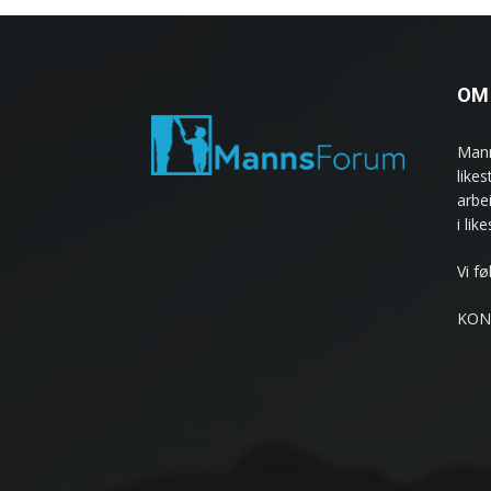
OM
Mann
like
arbe
i lik
Vi f
KON