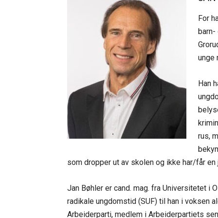
For h
barn-
Groru
unge 
Han h
ungdo
belys
krimi
rus, m
bekym
som dropper ut av skolen og ikke har/får en j
Jan Bøhler er cand. mag. fra Universitetet i Os
radikale ungdomstid (SUF) til han i voksen a
Arbeiderparti, medlem i Arbeiderpartiets sen