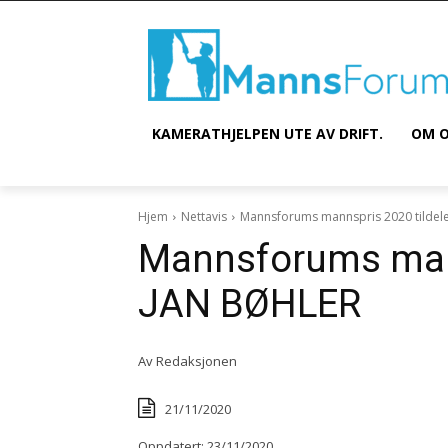
KAMERATHJELPEN UTE AV DRIFT.
OM O
Hjem
Nettavis
Mannsforums mannspris 2020 tildel
Mannsforums mann
JAN BØHLER
Av
Redaksjonen
21/11/2020
Oppdatert:
23/11/2020