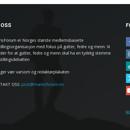
 OSS
F
sForum er Norges største medlemsbaserte
stillingsorganisasjon med fokus på gutter, fedre og menn. Vi
ider for at gutter, fedre og menn skal ha en tydelig stemme
estillingsdebatten
ølger vær varsom og redaktørplakaten
TAKT OSS:
post@mannsforum.no
B