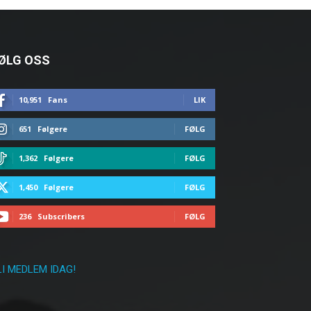
ØLG OSS
10,951
Fans
LIK
651
Følgere
FØLG
1,362
Følgere
FØLG
1,450
Følgere
FØLG
236
Subscribers
FØLG
LI MEDLEM IDAG!