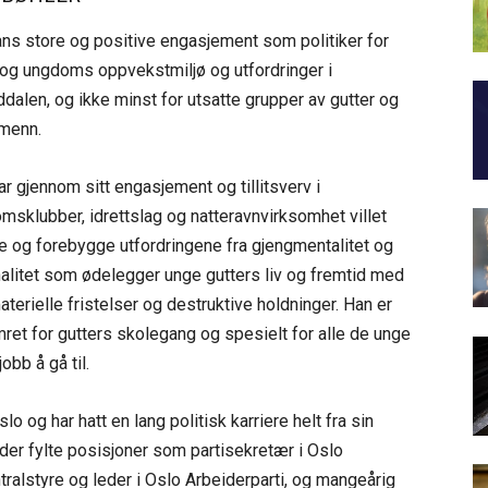
ans store og positive engasjement som politiker for
 og ungdoms oppvekstmiljø og utfordringer i
ddalen, og ikke minst for utsatte grupper av gutter og
menn.
ar gjennom sitt engasjement og tillitsverv i
msklubber, idrettslag og natteravnvirksomhet villet
e og forebygge utfordringene fra gjengmentalitet og
nalitet som ødelegger unge gutters liv og fremtid med
aterielle fristelser og destruktive holdninger. Han er
ret for gutters skolegang og spesielt for alle de unge
obb å gå til.
lo og har hatt en lang politisk karriere helt fra sin
lder fylte posisjoner som partisekretær i Oslo
tralstyre og leder i Oslo Arbeiderparti, og mangeårig