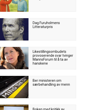
Dag Furuholmens
Litteraturpris
Likestillingsombudets
provoserende svar tvinger
MannsForum til å ta av
hanskene
Ber ministeren om
særbehandling av menn
Boken med kritikk av