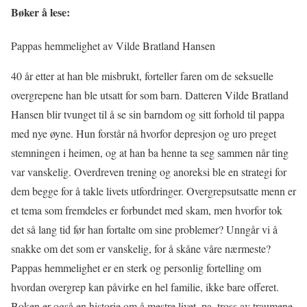
Bøker å lese:
Pappas hemmelighet av Vilde Bratland Hansen
40 år etter at han ble misbrukt, forteller faren om de seksuelle
overgrepene han ble utsatt for som barn. Datteren Vilde Bratland
Hansen blir tvunget til å se sin barndom og sitt forhold til pappa
med nye øyne. Hun forstår nå hvorfor depresjon og uro preget
stemningen i heimen, og at han ba henne ta seg sammen når ting
var vanskelig. Overdreven trening og anoreksi ble en strategi for
dem begge for å takle livets utfordringer. Overgrepsutsatte menn er
et tema som fremdeles er forbundet med skam, men hvorfor tok
det så lang tid før han fortalte om sine problemer? Unngår vi å
snakke om det som er vanskelig, for å skåne våre nærmeste?
Pappas hemmelighet er en sterk og personlig fortelling om
hvordan overgrep kan påvirke en hel familie, ikke bare offeret.
Boken er også en historie om å mestre livet, pa. tross av traumene