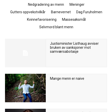
Nedgradering av menn
Meninger
Gutters oppvekstvilkår
Barnevernet
Dag Furuholmen
Kvinnefavorisering
Massesøksmål
Selvmord blant menn
Justisminister Listhaug avviser
bruken av sanksjoner mot
samværsabotasje
Mange menn er naive