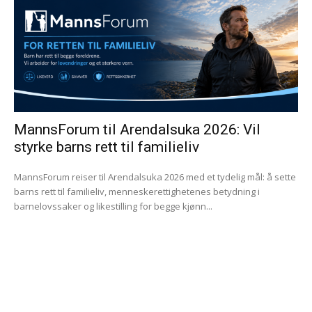
MannsForum til Arendalsuka 2026: Vil
styrke barns rett til familieliv
MannsForum reiser til Arendalsuka 2026 med et tydelig mål: å sette
barns rett til familieliv, menneskerettighetenes betydning i
barnelovssaker og likestilling for begge kjønn...