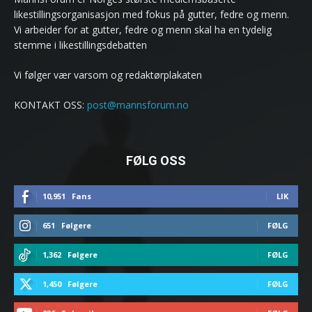
likestillingsorganisasjon med fokus på gutter, fedre og menn.
Vi arbeider for at gutter, fedre og menn skal ha en tydelig
stemme i likestillingsdebatten
Vi følger vær varsom og redaktørplakaten
KONTAKT OSS:
post@mannsforum.no
FØLG OSS
10,951
Fans
LIK
651
Følgere
FØLG
1,362
Følgere
FØLG
1,450
Følgere
FØLG