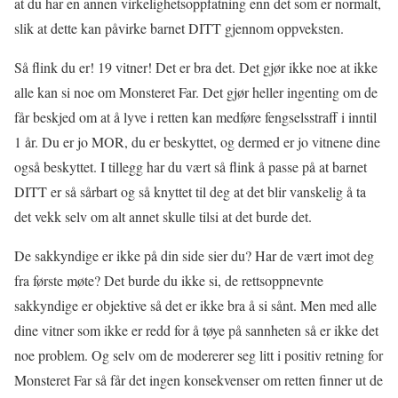
at du har en annen virkelighetsoppfatning enn det som er normalt,
slik at dette kan påvirke barnet DITT gjennom oppveksten.
Så flink du er! 19 vitner! Det er bra det. Det gjør ikke noe at ikke
alle kan si noe om Monsteret Far. Det gjør heller ingenting om de
får beskjed om at å lyve i retten kan medføre fengselsstraff i inntil
1 år. Du er jo MOR, du er beskyttet, og dermed er jo vitnene dine
også beskyttet. I tillegg har du vært så flink å passe på at barnet
DITT er så sårbart og så knyttet til deg at det blir vanskelig å ta
det vekk selv om alt annet skulle tilsi at det burde det.
De sakkyndige er ikke på din side sier du? Har de vært imot deg
fra første møte? Det burde du ikke si, de rettsoppnevnte
sakkyndige er objektive så det er ikke bra å si sånt. Men med alle
dine vitner som ikke er redd for å tøye på sannheten så er ikke det
noe problem. Og selv om de modererer seg litt i positiv retning for
Monsteret Far så får det ingen konsekvenser om retten finner ut de