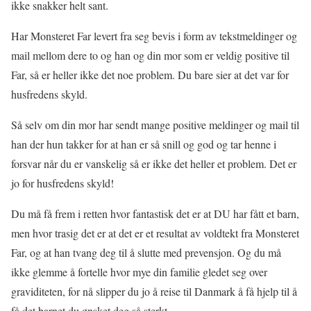
ikke snakker helt sant.
Har Monsteret Far levert fra seg bevis i form av tekstmeldinger og
mail mellom dere to og han og din mor som er veldig positive til
Far, så er heller ikke det noe problem. Du bare sier at det var for
husfredens skyld.
Så selv om din mor har sendt mange positive meldinger og mail til
han der hun takker for at han er så snill og god og tar henne i
forsvar når du er vanskelig så er ikke det heller et problem. Det er
jo for husfredens skyld!
Du må få frem i retten hvor fantastisk det er at DU har fått et barn,
men hvor trasig det er at det er et resultat av voldtekt fra Monsteret
Far, og at han tvang deg til å slutte med prevensjon. Og du må
ikke glemme å fortelle hvor mye din familie gledet seg over
graviditeten, for nå slipper du jo å reise til Danmark å få hjelp til å
få det barnet du ønsket deg så sterkt.