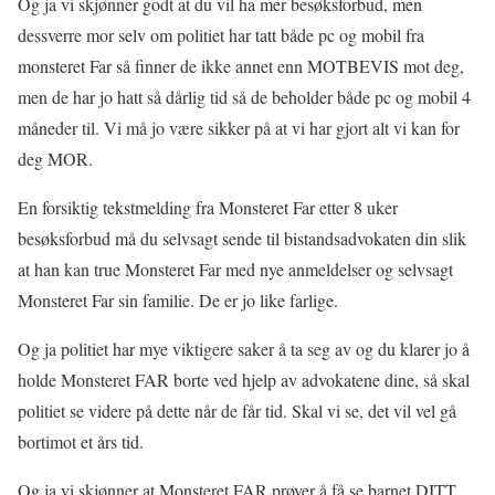
Og ja vi skjønner godt at du vil ha mer besøksforbud, men
dessverre mor selv om politiet har tatt både pc og mobil fra
monsteret Far så finner de ikke annet enn MOTBEVIS mot deg,
men de har jo hatt så dårlig tid så de beholder både pc og mobil 4
måneder til. Vi må jo være sikker på at vi har gjort alt vi kan for
deg MOR.
En forsiktig tekstmelding fra Monsteret Far etter 8 uker
besøksforbud må du selvsagt sende til bistandsadvokaten din slik
at han kan true Monsteret Far med nye anmeldelser og selvsagt
Monsteret Far sin familie. De er jo like farlige.
Og ja politiet har mye viktigere saker å ta seg av og du klarer jo å
holde Monsteret FAR borte ved hjelp av advokatene dine, så skal
politiet se videre på dette når de får tid. Skal vi se, det vil vel gå
bortimot et års tid.
Og ja vi skjønner at Monsteret FAR prøver å få se barnet DITT