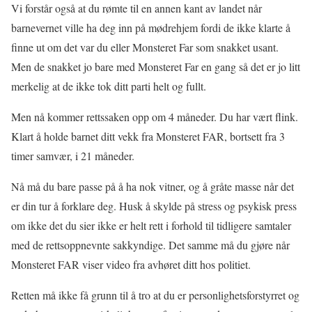
Vi forstår også at du rømte til en annen kant av landet når
barnevernet ville ha deg inn på mødrehjem fordi de ikke klarte å
finne ut om det var du eller Monsteret Far som snakket usant.
Men de snakket jo bare med Monsteret Far en gang så det er jo litt
merkelig at de ikke tok ditt parti helt og fullt.
Men nå kommer rettssaken opp om 4 måneder. Du har vært flink.
Klart å holde barnet ditt vekk fra Monsteret FAR, bortsett fra 3
timer samvær, i 21 måneder.
Nå må du bare passe på å ha nok vitner, og å gråte masse når det
er din tur å forklare deg. Husk å skylde på stress og psykisk press
om ikke det du sier ikke er helt rett i forhold til tidligere samtaler
med de rettsoppnevnte sakkyndige. Det samme må du gjøre når
Monsteret FAR viser video fra avhøret ditt hos politiet.
Retten må ikke få grunn til å tro at du er personlighetsforstyrret og