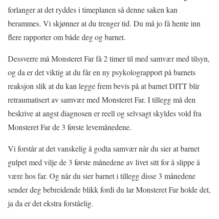
forlanger at det ryddes i timeplanen så denne saken kan
berammes. Vi skjønner at du trenger tid. Du må jo få hente inn
flere rapporter om både deg og barnet.
Dessverre må Monsteret Far få 2 timer til med samvær med tilsyn,
og da er det viktig at du får en ny psykolograpport på barnets
reaksjon slik at du kan legge frem bevis på at barnet DITT blir
retraumatisert av samvær med Monsteret Far. I tillegg må den
beskrive at angst diagnosen er reell og selvsagt skyldes vold fra
Monsteret Far de 3 første levemånedene.
Vi forstår at det vanskelig å godta samvær når du sier at barnet
gulpet med vilje de 3 første månedene av livet sitt for å slippe å
være hos far. Og når du sier barnet i tillegg disse 3 månedene
sender deg bebreidende blikk fordi du lar Monsteret Far holde det,
ja da er det ekstra forståelig.