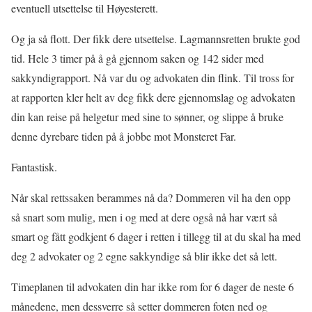
eventuell utsettelse til Høyesterett.
Og ja så flott. Der fikk dere utsettelse. Lagmannsretten brukte god
tid. Hele 3 timer på å gå gjennom saken og 142 sider med
sakkyndigrapport. Nå var du og advokaten din flink. Til tross for
at rapporten kler helt av deg fikk dere gjennomslag og advokaten
din kan reise på helgetur med sine to sønner, og slippe å bruke
denne dyrebare tiden på å jobbe mot Monsteret Far.
Fantastisk.
Når skal rettssaken berammes nå da? Dommeren vil ha den opp
så snart som mulig, men i og med at dere også nå har vært så
smart og fått godkjent 6 dager i retten i tillegg til at du skal ha med
deg 2 advokater og 2 egne sakkyndige så blir ikke det så lett.
Timeplanen til advokaten din har ikke rom for 6 dager de neste 6
månedene, men dessverre så setter dommeren foten ned og