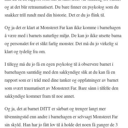
og at det blir retraumatisert. Du bare finner en psykolog som du
snakker trill rundt med din historie. Det er du jo flink til.
Og ja det er klart at Monsteret Far kan ikke komme i barnehagen
å være med i barnets naturlige miljø. De kan jo ikke utsette barna
og personalet for et slikt farlig monster. Det må du jo virkelig si
klart og tydelig fra om.
I tillegg må du jo få en egen psykolog til å observere barnet i
barnehagen samtidig med den sakkyndige slik at du kan få en
rapport som er i tråd med dine tanker og oppfatninger av barnet
som svært traumatisert av Monsteret Far. Bare sånn i tilfelle den
sakkyndige kommer fram til noe annet.
Og ja, det at barnet DITT er sårbart og trenger langt mer
tilvenningstid enn andre i barnehagen er selvsagt Monsteret Far
sin skyld. Han har jo fått lov til å holde det noen få ganger de 3