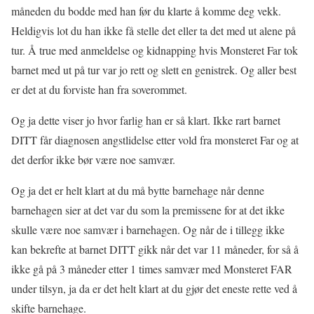
måneden du bodde med han før du klarte å komme deg vekk.
Heldigvis lot du han ikke få stelle det eller ta det med ut alene på
tur. Å true med anmeldelse og kidnapping hvis Monsteret Far tok
barnet med ut på tur var jo rett og slett en genistrek. Og aller best
er det at du forviste han fra soverommet.
Og ja dette viser jo hvor farlig han er så klart. Ikke rart barnet
DITT får diagnosen angstlidelse etter vold fra monsteret Far og at
det derfor ikke bør være noe samvær.
Og ja det er helt klart at du må bytte barnehage når denne
barnehagen sier at det var du som la premissene for at det ikke
skulle være noe samvær i barnehagen. Og når de i tillegg ikke
kan bekrefte at barnet DITT gikk når det var 11 måneder, for så å
ikke gå på 3 måneder etter 1 times samvær med Monsteret FAR
under tilsyn, ja da er det helt klart at du gjør det eneste rette ved å
skifte barnehage.