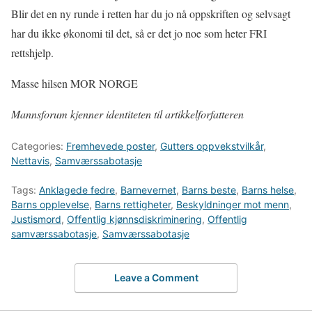
Blir det en ny runde i retten har du jo nå oppskriften og selvsagt
har du ikke økonomi til det, så er det jo noe som heter FRI
rettshjelp.
Masse hilsen MOR NORGE
Mannsforum kjenner identiteten til artikkelforfatteren
Categories:
Fremhevede poster
,
Gutters oppvekstvilkår
,
Nettavis
,
Samværssabotasje
Tags:
Anklagede fedre
,
Barnevernet
,
Barns beste
,
Barns helse
,
Barns opplevelse
,
Barns rettigheter
,
Beskyldninger mot menn
,
Justismord
,
Offentlig kjønnsdiskriminering
,
Offentlig
samværssabotasje
,
Samværssabotasje
Leave a Comment