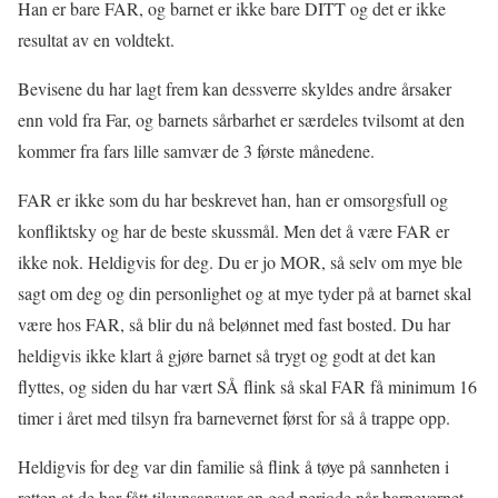
Han er bare FAR, og barnet er ikke bare DITT og det er ikke
resultat av en voldtekt.
Bevisene du har lagt frem kan dessverre skyldes andre årsaker
enn vold fra Far, og barnets sårbarhet er særdeles tvilsomt at den
kommer fra fars lille samvær de 3 første månedene.
FAR er ikke som du har beskrevet han, han er omsorgsfull og
konfliktsky og har de beste skussmål. Men det å være FAR er
ikke nok. Heldigvis for deg. Du er jo MOR, så selv om mye ble
sagt om deg og din personlighet og at mye tyder på at barnet skal
være hos FAR, så blir du nå belønnet med fast bosted. Du har
heldigvis ikke klart å gjøre barnet så trygt og godt at det kan
flyttes, og siden du har vært SÅ flink så skal FAR få minimum 16
timer i året med tilsyn fra barnevernet først for så å trappe opp.
Heldigvis for deg var din familie så flink å tøye på sannheten i
retten at de har fått tilsynsansvar en god periode når barnevernet