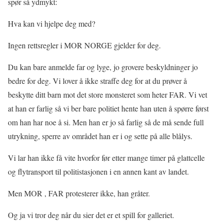
spør så ydmykt:
Hva kan vi hjelpe deg med?
Ingen rettsregler i MOR NORGE gjelder for deg.
Du kan bare anmelde far og lyge, jo grovere beskyldninger jo
bedre for deg. Vi lover å ikke straffe deg for at du prøver å
beskytte ditt barn mot det store monsteret som heter FAR. Vi vet
at han er farlig så vi ber bare politiet hente han uten å spørre først
om han har noe å si. Men han er jo så farlig så de må sende full
utrykning, sperre av området han er i og sette på alle blålys.
Vi lar han ikke få vite hvorfor før etter mange timer på glattcelle
og flytransport til politistasjonen i en annen kant av landet.
Men MOR , FAR protesterer ikke, han gråter.
Og ja vi tror deg når du sier det er et spill for galleriet.