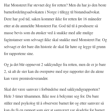
Har Monsteret Far stevnet deg for retten? Men du har jo den beste
barnefordelingsadvokaten i Norge i tillegg til bistandsadvokat.
Dere har god tid, saken kommer ikke for retten før 16 måneder
etter at du anmeldte Monsteret Far. God tid til å produsere så
masse bevis som du ønsker ved å snakke med alle mulige
faginstanser som selvsagt ikke skal snakke med Monsteret Far. Og
selvsagt er det bare din historie de skal får høre og legge til grunn
for rapportene sine.
Og ja det blir oppnevnt 2 sakkyndige fra retten, men de er jo bare
2, så alt de sier kan du overprøve med nye rapporter der du alene
kan være premissleverandør.
Skal det være samvær i forbindelse med sakkyndigrapporten?
Hele 3 timer tilsammen. Ikke noe å bekymre seg for. Du bare
stiller med psykolog til å observere barnet før og etter samvær så
kan du få en rapport som sier at samværet var skadelig for barnet