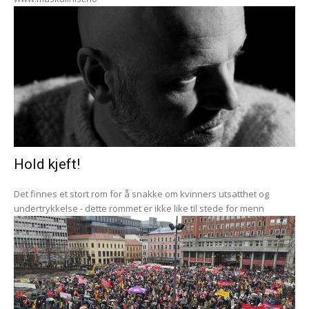
Hold kjeft!
Det finnes et stort rom for å snakke om kvinners utsatthet og
undertrykkelse - dette rommet er ikke like til stede for menn