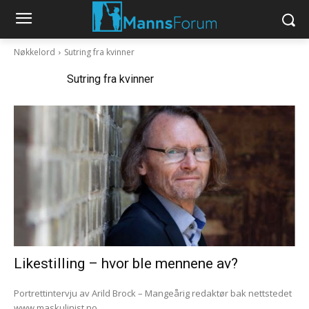
Nøkkelord
Sutring fra kvinner
Nøkkelord:
Sutring fra kvinner
Likestilling – hvor ble mennene av?
Portrettintervju av Arild Brock – Mangeårig redaktør bak nettstedet
www.maskulinist.no