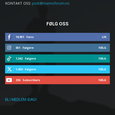
KONTAKT OSS:
post@mannsforum.no
FØLG OSS
10,951
Fans
LIK
651
Følgere
FØLG
1,362
Følgere
FØLG
1,450
Følgere
FØLG
236
Subscribers
FØLG
BLI MEDLEM IDAG!