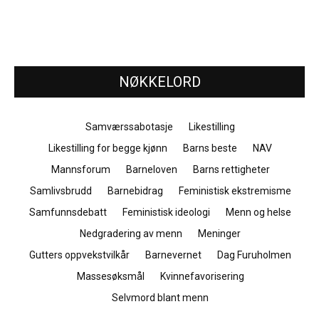
NØKKELORD
Samværssabotasje
Likestilling
Likestilling for begge kjønn
Barns beste
NAV
Mannsforum
Barneloven
Barns rettigheter
Samlivsbrudd
Barnebidrag
Feministisk ekstremisme
Samfunnsdebatt
Feministisk ideologi
Menn og helse
Nedgradering av menn
Meninger
Gutters oppvekstvilkår
Barnevernet
Dag Furuholmen
Massesøksmål
Kvinnefavorisering
Selvmord blant menn