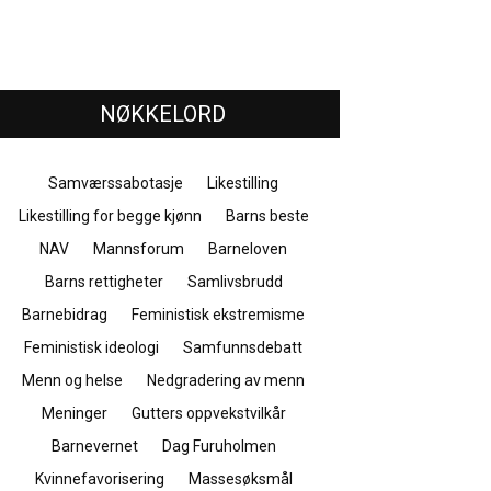
NØKKELORD
Samværssabotasje
Likestilling
Likestilling for begge kjønn
Barns beste
NAV
Mannsforum
Barneloven
Barns rettigheter
Samlivsbrudd
Barnebidrag
Feministisk ekstremisme
Feministisk ideologi
Samfunnsdebatt
Menn og helse
Nedgradering av menn
Meninger
Gutters oppvekstvilkår
Barnevernet
Dag Furuholmen
Kvinnefavorisering
Massesøksmål