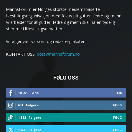
MannsForum er Norges største medlemsbaserte
likestillingsorganisasjon med fokus på gutter, fedre og menn.
Vi arbeider for at gutter, fedre og menn skal ha en tydelig
stemme i likestillingsdebatten
Vi følger vær varsom og redaktørplakaten
KONTAKT OSS:
post@mannsforum.no
FØLG OSS
10,951
Fans
LIK
651
Følgere
FØLG
1,362
Følgere
FØLG
1,450
Følgere
FØLG