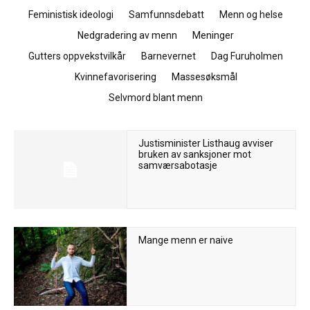
Feministisk ideologi
Samfunnsdebatt
Menn og helse
Nedgradering av menn
Meninger
Gutters oppvekstvilkår
Barnevernet
Dag Furuholmen
Kvinnefavorisering
Massesøksmål
Selvmord blant menn
Justisminister Listhaug avviser
bruken av sanksjoner mot
samværsabotasje
Mange menn er naive