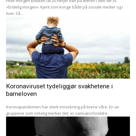
Hver morgen klokken 06.30 herjer han på eteren i NRK MP3s
«Endelig morgen». Kjent som konge både på sosiale medier og i
livet. Så...
Koronaviruset tydeliggjør svakhetene i
barneloven
Koronapandemien har sterk innvirkning på livene våre. En av
gruppene som virkelig merker det, er samværsforeldre.