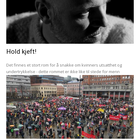
Hold kjeft!
Det finnes et stort rom for å snakke om kvinners utsatthet og
undertrykkelse - dette rommet er ikke like til stede for menn