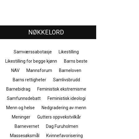
NØKKELORD
Samværssabotasje
Likestilling
Likestilling for begge kjønn
Barns beste
NAV
Mannsforum
Barneloven
Barns rettigheter
Samlivsbrudd
Barnebidrag
Feministisk ekstremisme
Samfunnsdebatt
Feministisk ideologi
Menn og helse
Nedgradering av menn
Meninger
Gutters oppvekstvilkår
Barnevernet
Dag Furuholmen
Massesøksmål
Kvinnefavorisering