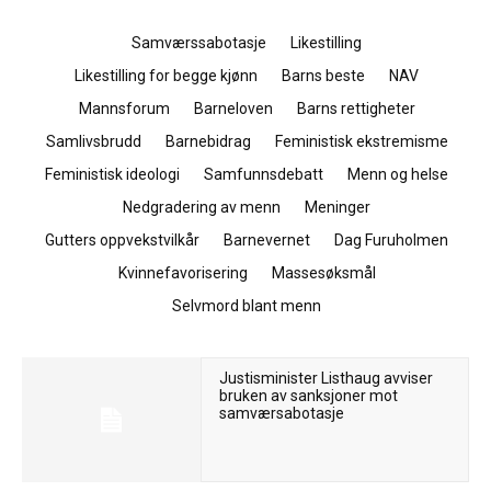
Samværssabotasje
Likestilling
Likestilling for begge kjønn
Barns beste
NAV
Mannsforum
Barneloven
Barns rettigheter
Samlivsbrudd
Barnebidrag
Feministisk ekstremisme
Feministisk ideologi
Samfunnsdebatt
Menn og helse
Nedgradering av menn
Meninger
Gutters oppvekstvilkår
Barnevernet
Dag Furuholmen
Kvinnefavorisering
Massesøksmål
Selvmord blant menn
Justisminister Listhaug avviser
bruken av sanksjoner mot
samværsabotasje