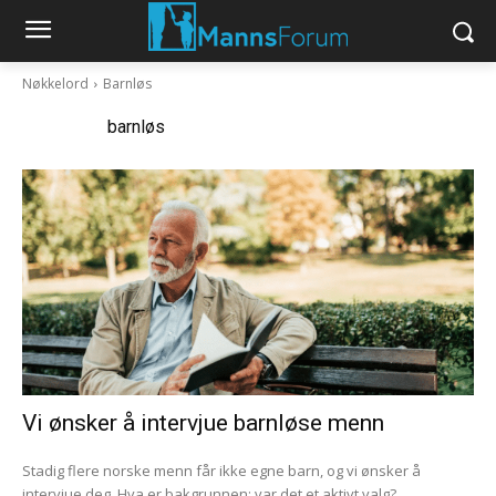
Nøkkelord
Barnløs
Nøkkelord:
barnløs
Vi ønsker å intervjue barnløse menn
Stadig flere norske menn får ikke egne barn, og vi ønsker å
intervjue deg. Hva er bakgrunnen; var det et aktivt valg?