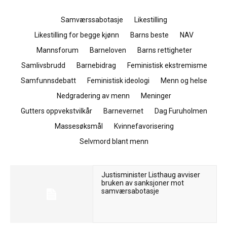
Samværssabotasje
Likestilling
Likestilling for begge kjønn
Barns beste
NAV
Mannsforum
Barneloven
Barns rettigheter
Samlivsbrudd
Barnebidrag
Feministisk ekstremisme
Samfunnsdebatt
Feministisk ideologi
Menn og helse
Nedgradering av menn
Meninger
Gutters oppvekstvilkår
Barnevernet
Dag Furuholmen
Massesøksmål
Kvinnefavorisering
Selvmord blant menn
Justisminister Listhaug avviser
bruken av sanksjoner mot
samværsabotasje