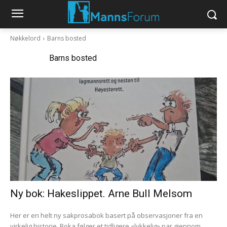
Nøkkelord
Barns bosted
Nøkkelord:
Barns bosted
Ny bok: Hakeslippet. Arne Bull Melsom
Her er en helt ny sakprosabok basert på observasjoner fra en
virkelig historie. Boka følger et tidligere «lykkelig» par gjennom