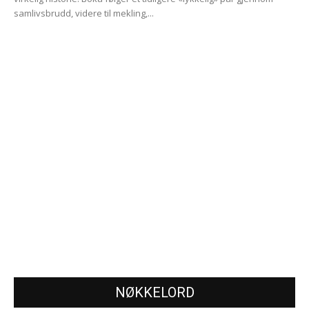
samlivsbrudd, videre til mekling,...
NØKKELORD