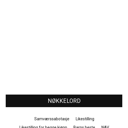
NØKKELORD
Samværssabotasje
Likestilling
Likestilling for begge kjønn
Barns beste
NAV