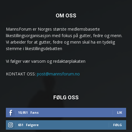
OM OSS
MannsForum er Norges største medlemsbaserte
likestillingsorganisasjon med fokus på gutter, fedre og menn.
Vi arbeider for at gutter, fedre og menn skal ha en tydelig
stemme i likestillingsdebatten
Vi følger vær varsom og redaktørplakaten
KONTAKT OSS:
post@mannsforum.no
FØLG OSS
10,951
Fans
LIK
651
Følgere
FØLG