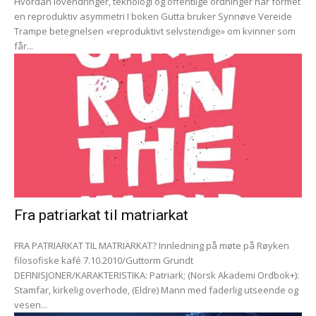
Hvordan lovendringer, teknologi og offentlige ordninger har formet
en reproduktiv asymmetri I boken Gutta bruker Synnøve Vereide
Trampe betegnelsen «reproduktivt selvstendige» om kvinner som
får...
Fra patriarkat til matriarkat
FRA PATRIARKAT TIL MATRIARKAT? Innledning på møte på Røyken
filosofiske kafé 7.10.2010/Guttorm Grundt
DEFINISJONER/KARAKTERISTIKA: Patriark; (Norsk Akademi Ordbok+):
Stamfar, kirkelig overhode, (Eldre) Mann med faderlig utseende og
vesen...