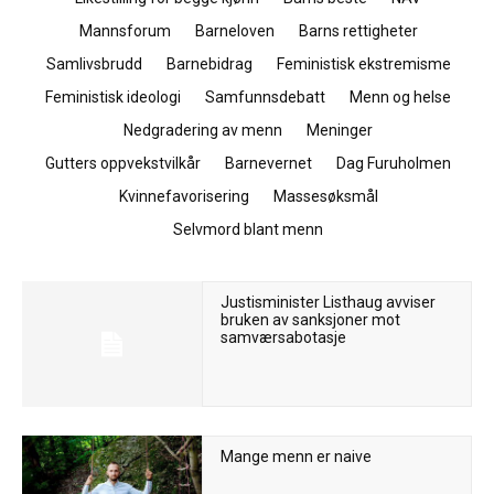
Mannsforum
Barneloven
Barns rettigheter
Samlivsbrudd
Barnebidrag
Feministisk ekstremisme
Feministisk ideologi
Samfunnsdebatt
Menn og helse
Nedgradering av menn
Meninger
Gutters oppvekstvilkår
Barnevernet
Dag Furuholmen
Kvinnefavorisering
Massesøksmål
Selvmord blant menn
Justisminister Listhaug avviser
bruken av sanksjoner mot
samværsabotasje
Mange menn er naive