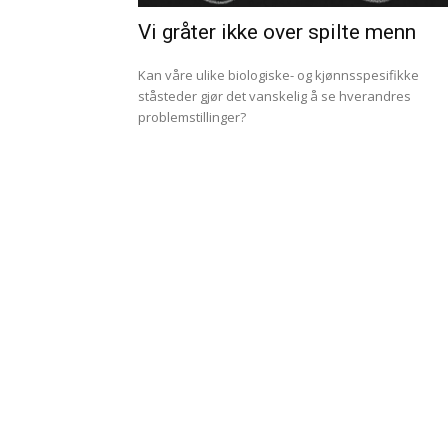
Vi gråter ikke over spilte menn
Kan våre ulike biologiske- og kjønnsspesifikke
ståsteder gjør det vanskelig å se hverandres
problemstillinger?