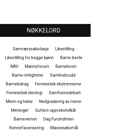
NØKKELORD
Samværssabotasje
Likestilling
Likestilling for begge kjønn
Barns beste
NAV
Mannsforum
Barneloven
Barns rettigheter
Samlivsbrudd
Barnebidrag
Feministisk ekstremisme
Feministisk ideologi
Samfunnsdebatt
Menn og helse
Nedgradering av menn
Meninger
Gutters oppvekstvilkår
Barnevernet
Dag Furuholmen
Kvinnefavorisering
Massesøksmål