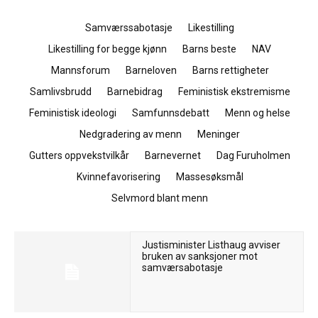
Samværssabotasje
Likestilling
Likestilling for begge kjønn
Barns beste
NAV
Mannsforum
Barneloven
Barns rettigheter
Samlivsbrudd
Barnebidrag
Feministisk ekstremisme
Feministisk ideologi
Samfunnsdebatt
Menn og helse
Nedgradering av menn
Meninger
Gutters oppvekstvilkår
Barnevernet
Dag Furuholmen
Kvinnefavorisering
Massesøksmål
Selvmord blant menn
Justisminister Listhaug avviser
bruken av sanksjoner mot
samværsabotasje