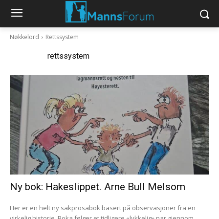
Nøkkelord
Rettssystem
Nøkkelord:
rettssystem
Ny bok: Hakeslippet. Arne Bull Melsom
Her er en helt ny sakprosabok basert på observasjoner fra en
virkelig historie. Boka følger et tidligere «lykkelig» par gjennom