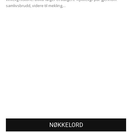
samlivsbrudd, videre til mekling,...
NØKKELORD