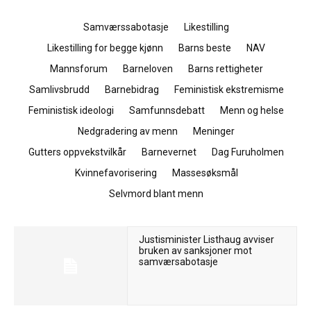
Samværssabotasje
Likestilling
Likestilling for begge kjønn
Barns beste
NAV
Mannsforum
Barneloven
Barns rettigheter
Samlivsbrudd
Barnebidrag
Feministisk ekstremisme
Feministisk ideologi
Samfunnsdebatt
Menn og helse
Nedgradering av menn
Meninger
Gutters oppvekstvilkår
Barnevernet
Dag Furuholmen
Kvinnefavorisering
Massesøksmål
Selvmord blant menn
Justisminister Listhaug avviser
bruken av sanksjoner mot
samværsabotasje