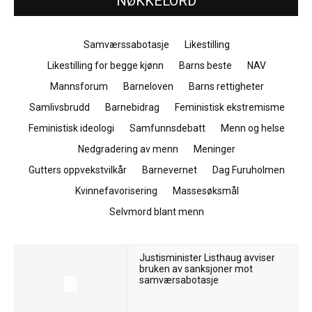
NØKKELORD
Samværssabotasje
Likestilling
Likestilling for begge kjønn
Barns beste
NAV
Mannsforum
Barneloven
Barns rettigheter
Samlivsbrudd
Barnebidrag
Feministisk ekstremisme
Feministisk ideologi
Samfunnsdebatt
Menn og helse
Nedgradering av menn
Meninger
Gutters oppvekstvilkår
Barnevernet
Dag Furuholmen
Kvinnefavorisering
Massesøksmål
Selvmord blant menn
Justisminister Listhaug avviser
bruken av sanksjoner mot
samværsabotasje