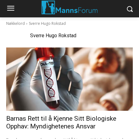
Nøkkelord
Sverre Hugo Rokstad
Nøkkelord:
Sverre Hugo Rokstad
Barnas Rett til å Kjenne Sitt Biologiske
Opphav: Myndighetenes Ansvar