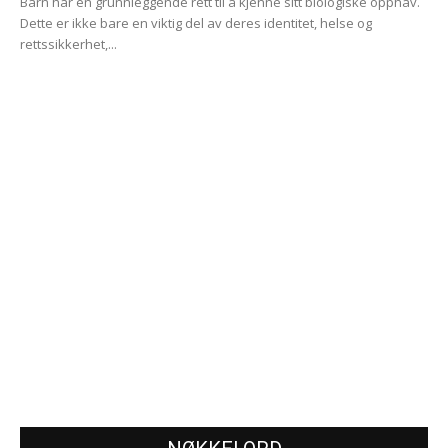
Barn har en grunnleggende rett til å kjenne sitt biologiske opphav.
Dette er ikke bare en viktig del av deres identitet, helse og
rettssikkerhet,...